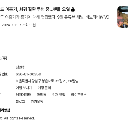
드 이홍기, 희귀 질환 투병 중…팬들 오열
드 이홍기가 종기에 대해 언급했다. 9일 유튜브 채널 '비보티비(VIVO
는 '원조 아이돌 밴드 이홍기랑 한 차로 가'란 제목의 영상이 게재됐다.
2024. 7. 11.
조회
1.1천
이홍기는 차를 타고 예술의 전당으로 향했다. 송은이는 "스케줄을 하이
(주)
장민후
록 번호
636-81-00389
서울특별시 강남구 봉은사로 82길 21, YK빌딩
메일 보내기
계정 문의
트
레어데이터
마미톡
인재 영입
라이프엑스
블로그
카카오톡
처리방침
nc. All Rights Reserved.