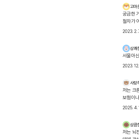
요
고마
레어
궁금한 
절차가 
자 검사
2023. 2. 7
걱정스러
상쾌
서울아산
2023. 12. 
사랑
저는 크
보험이나 
2025. 4. 
상큼
레어노트
저는 뇌
‘희귀질