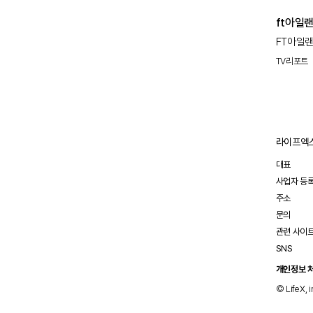
ft아일랜
FT아일랜
TV)'에
TV리포트
송은이와 
라이프엑스
대표
사업자 등
주소
문의
관련 사이
SNS
개인정보 
© LifeX, i