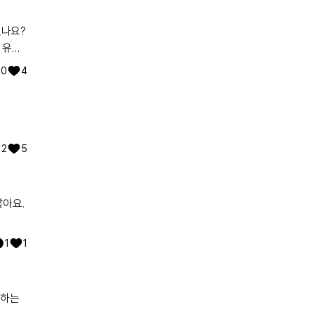
있나요?
 유전
워낙에
0
4
2
5
많아요.
1
1
해요.
리하는
 전문