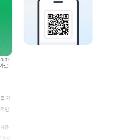
수이자
 가르
을 가
반적인
 사용
귀질환에