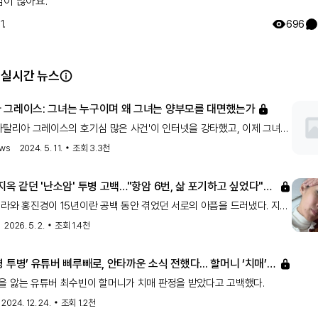
심이 많아요.
부 관계자 등이 모여 많은 이야기를 나눈다고 하는데요.
 팀이 담은 생생한 현장 스케치도 전해 드릴게요.
1.
696
귀질환의 날
 하루가 궁금해요
루를 보냈는지 알려주세요.
남기러 가기
 실시간 뉴스
isease Day 2023
 그레이스: 그녀는 누구이며 왜 그녀는 양부모를 대면했는가
나탈리아 그레이스의 호기심 많은 사건'이 인터넷을 강타했고, 이제 그녀가
야기를 하고 있습니다.
ews
2024. 5. 11.
조회
3.3천
지옥 같던 '난소암' 투병 고백…"항암 6번, 삶 포기하고 싶었다"
 진경')
라와 홍진경이 15년이란 공백 동안 겪었던 서로의 아픔을 드러냈다. 지난
 방송된 MBC '소라와 진경'에서 두 사람은 연예계 생활 도중 겪었던
2026. 5. 2.
조회
1.4천
통을 솔직하게 털어놨다. 이날 방송에서 홍진경은 이소라와 멀어질
 투병’ 유튜버 삐루빼로, 안타까운 소식 전했다... 할머니 ‘치매’
 앓는 유튜버 최수빈이 할머니가 치매 판정을 받았다고 고백했다.
2024. 12. 24.
조회
1.2천