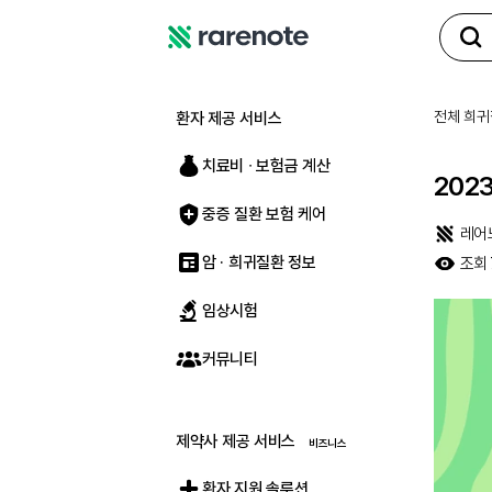
레
어
노
전체 희귀
환자 제공 서비스
트
치료비 ∙ 보험금 계산
202
중증 질환 보험 케어
레어
암 · 희귀질환 정보
조회
임상시험
커뮤니티
제약사 제공 서비스
환자 지원 솔루션