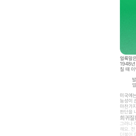
얼룩말은
1948
칠 때 
발
얼
미국에는
능성이 
마찬가지
판단을 
희귀질
그러나 
해요. 
더불어 