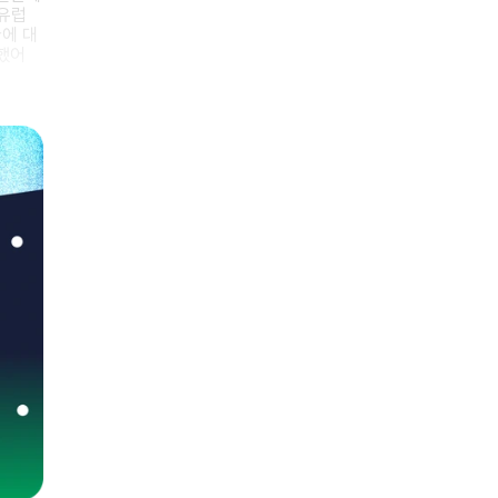
 유럽
에 대
했어