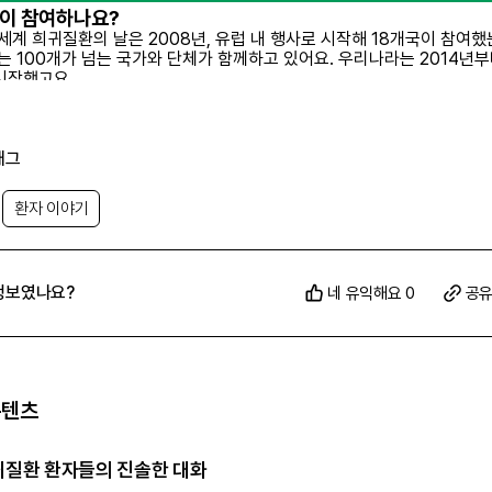
국이 참여하나요?
 세계 희귀질환의 날은 2008년, 유럽 내 행사로 시작해 18개국이 참여
재는 100개가 넘는 국가와 단체가 함께하고 있어요. 우리나라는 2014년부
시작했고요.
슬로건은 무엇인가요?
귀질환의 날은 매년 핵심 메시지인 슬로건을 정해 발표해요. 올해의 슬로
 색깔을 공유해 주세요!
’와 ‘희귀질환을 위해 빛을 밝히
Share your Colours!
태그
’랍니다.
or Rare!
 3억 명이 넘는 희귀질환 환자의 다양한 삶과 경험에 관심을 기울이면서 
0여 종이 넘는 희귀질환을 알리는 데 초점을 두었다고 해요.
환자 이야기
동을 하나요?
국의 희귀질환 환자와 가족이 하나의 공동체라고 느낄 수 있도록 돕는 다
.
 활용한 이벤트부터 의사, 연구원 등 전문가를 초청한 심포지엄, 관련 정책
정보였나요?
네 유익해요 0
공
께하는 토론회 등 희귀질환이 환자의 삶에 미치는 영향을 알리고, 연구의
하고자 노력하고 있답니다. 전 세계 행사는
여기
에서 확인할 수 있어요.
참여하고 싶어요
귀질환의 날 공식 홈페이지에서는 여러 희귀질환 환자와 가족의 이야기를
 내 이야기도 공유할 수 있어요.
 희귀질환 환자 만나러 가기
콘텐츠
 참여하려면
스타그램 게시글에 #RareDiseaseDay 또는 #LightUpforRare 해
희귀질환 환자들의 진솔한 대화
가하거나 세계 희귀질환의 날 공식 계정인 @rarediseaseday를 태그해