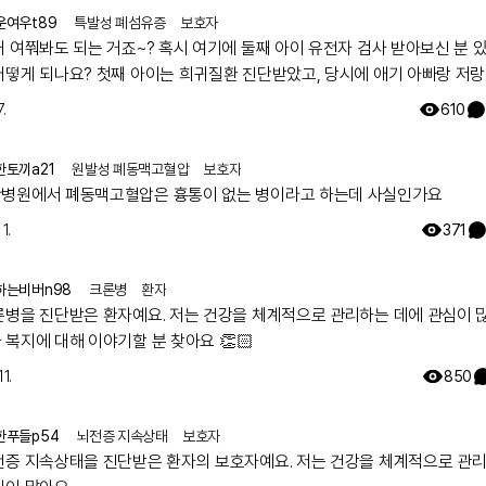
.
운여우t89
특발성 폐섬유증
보호자
노트 팀은요
거 여쭤봐도 되는 거죠~? 혹시 여기에 둘째 아이 유전자 검사 받아보신 분 
어떻게 되나요? 첫째 아이는 희귀질환 진단받았고, 당시에 애기 아빠랑 저랑
했는데 돌연변이라고 하시더라구요.. 둘째 임신했는데 유전은 안 된다지만 
.
610
워서리.. 다들 몇주차에 무슨 검사하셨나요? 도움 좀 주심 감사하겠습니다.
한토끼a21
원발성 폐동맥고혈압
보호자
병원에서 폐동맥고혈압은 흉통이 없는 병이라고 하는데 사실인가요
1.
371
하는비버n98
크론병
환자
론병을 진단받은 환자예요. 저는 건강을 체계적으로 관리하는 데에 관심이 
복지에 대해 이야기할 분 찾아요 👏🏻
11.
850
한푸들p54
뇌전증 지속상태
보호자
 팀은 한국희귀질환재단에서 주관하는 제5회 한국희귀질환포럼에 참여
전증 지속상태을 진단받은 환자의 보호자예요. 저는 건강을 체계적으로 관
환 치료제 개발과 신치료제 접근성’이라는 주제로 희귀질환 환자를 비롯해