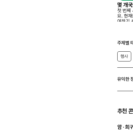
몇 개
첫 번째
요. 현
여하기 
올해 
세계 희
‘당신의
주제별 
Light up f
전 세계
6,00
행사
어떤 활
세계 각
동을 해요
SNS를
유익한 
자와 함
을 강조
저도 
세계 희
수 있고,
전 세계
추천 
SNS로
인
암 · 
추