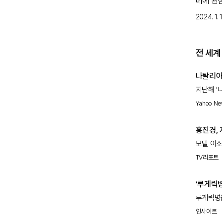
데에 관
가와 정
레어노트
2024. 1. 1
세계 희
여러분의
어떤 하
게시글 
전 세계
참고 문헌
Rare D
나탈리아
지난해 '
자신의 이
Yahoo N
홍진경, 
('소라와
모델 이소
26일 첫
TV리포트
시련과 고
수밖에
‘루게릭병
판정
루게릭병을
인사이트