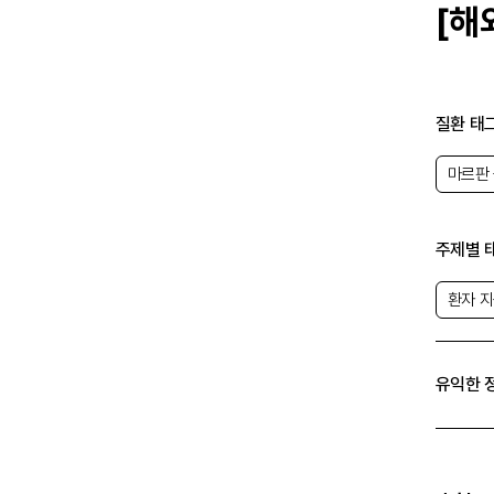
[해외
질환 태
마르판
1988
기 위해
마르판 
자료를 
주제별 
홈페이지
다.
환자 
홈페이지
유익한 