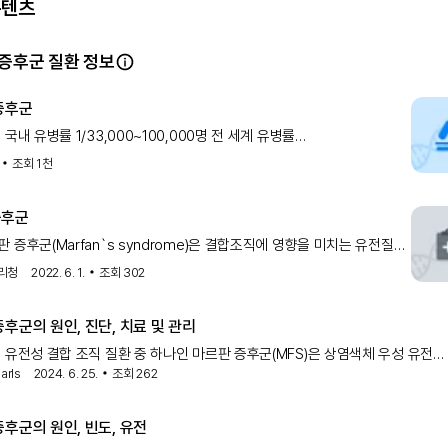
콘텐츠
증후군 질환 정보
증후군
 국내 유병률 1/33,000~100,000명 전 세계 유병률
000~100,000명 개요 마르판 증후군은 결합 조직의 이상으
조회
1천
증후군
 증후군(Marfan`s syndrome)은 결합조직에 영향을 미치는 유전질환
합 조직은 세포간의 물질로서 조직에 형태와 힘을
리청
2022. 6. 1.
조회
302
후군의 원인, 진단, 치료 및 관리
 유전성 결합 조직 질환 중 하나인 마르판 증후군(MFS)은 상염색체 우성 유전
arls
2024. 6. 25.
조회
262
 3000명에서 5000명 중 1명꼴로 발생하
후군의 원인, 빈도, 유전