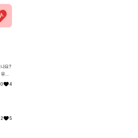
있나요?
 유전
워낙에
0
4
2
5