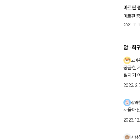
마르판 
마르판 증
2021. 11. 
암 · 
고마
궁금한 
절차가 
자 검사
2023. 2. 7
걱정스러
상쾌
서울아산
2023. 12. 
사랑