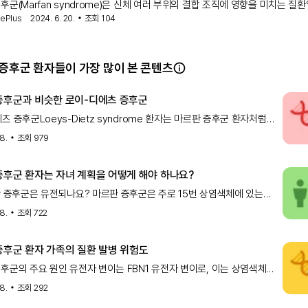
후군(Marfan syndrome)은 신체 여러 부위의 결합 조직에 영향을 미치는 질환
nePlus
2024. 6. 20.
조회
104
 뼈, 인대, 근육, 혈관,
증후군 환자들이 가장 많이 본 콘텐츠
증후군과 비슷한 로이-디에츠 증후군
츠 증후군Loeys-Dietz syndrome 환자는 마르판 증후군 환자처럼
이상으로 심혈관, 연골, 피부, 장기 등 전신에
18.
조회
979
증후군 환자는 자녀 계획을 어떻게 해야 하나요?
판 증후군은 유전되나요? 마르판 증후군은 주로 15번 상염색체에 있는
유전자 변이로 발병합니다. 9번 상염색체에 있는 TGF
18.
조회
722
증후군 환자 가족의 질환 발병 위험도
후군의 주요 원인 유전자 변이는 FBN1 유전자 변이로, 이는 상염색체
식으로 유전됩니다. 따라서 가족력 확인을 통해 마르판
18.
조회
292