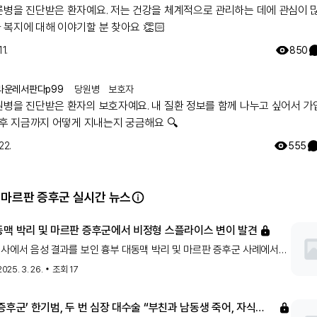
론병을 진단받은 환자예요. 저는 건강을 체계적으로 관리하는 데에 관심이 
복지에 대해 이야기할 분 찾아요 👏🏻
11.
850
라운레서판다p99
당원병
보호자
원병을 진단받은 환자의 보호자예요. 내 질환 정보를 함께 나누고 싶어서 
 후 지금까지 어떻게 지내는지 궁금해요 🔍
22.
555
 마르판 증후군 실시간 뉴스
동맥 박리 및 마르판 증후군에서 비정형 스플라이스 변이 발견
사에서 음성 결과를 보인 흉부 대동맥 박리 및 마르판 증후군 사례에서
플라이스 변이가 발견되었습니다. 이 연구는 이러한 변이가 질병의
2025. 3. 26.
조회
17
 있음을 시사하며, 추가적인 유전적 이해를 통해 진단 및 치료에 기여할
다.
증후군’ 한기범, 두 번 심장 대수술 “부친과 남동생 죽어, 자식