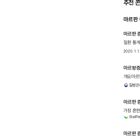
추천 
마르판 
마르판 
질환 통계
1/50,
2020. 1. 1.
마르팡
개요마르판
입니다.결
질병관
마르판 증
가장 흔한
StatPe
질환으로,
마르판 증