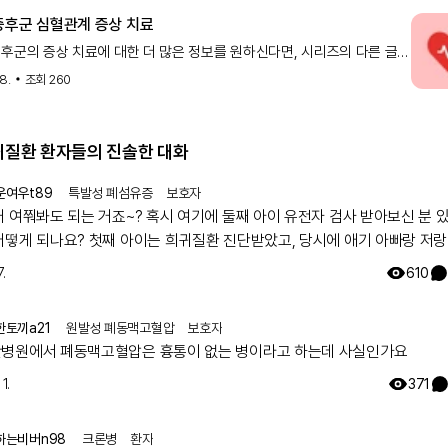
증후군 심혈관계 증상 치료
후군의 증상 치료에 대한 더 많은 정보를 원하신다면, 시리즈의 다른 글도
놓치지 마세요. 마르판 증후군 심혈관계 증상 치료 마르판
18.
조회
260
희귀질환 환자들의 진솔한 대화
운여우t89
특발성 폐섬유증
보호자
거 여쭤봐도 되는 거죠~? 혹시 여기에 둘째 아이 유전자 검사 받아보신 분 
어떻게 되나요? 첫째 아이는 희귀질환 진단받았고, 당시에 애기 아빠랑 저랑
했는데 돌연변이라고 하시더라구요.. 둘째 임신했는데 유전은 안 된다지만 
.
610
워서리.. 다들 몇주차에 무슨 검사하셨나요? 도움 좀 주심 감사하겠습니다.
한토끼a21
원발성 폐동맥고혈압
보호자
병원에서 폐동맥고혈압은 흉통이 없는 병이라고 하는데 사실인가요
1.
371
하는비버n98
크론병
환자