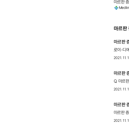
마르판 증
Medli
결합 조직은
마르판 
마르판 
로이-디에
결합조직 
2021. 11. 
마르판 
Q. 마르
FBN1 
2021. 11. 
마르판 
마르판 증
우성의 방
2021. 11. 