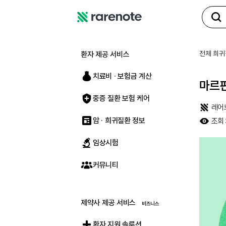
레
어
노
전체 희귀
환자 제공 서비스
트
치료비 ∙ 보험금 계산
마르판
중증 질환 보험 케어
레어
암 · 희귀질환 정보
조회
임상시험
커뮤니티
제약사 제공 서비스
환자 지원 솔루션