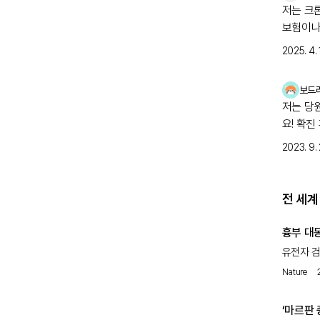
저는 크
보험이나 
2025. 4. 
보드
저는 당
요! 확진
2023. 9. 
전 세계
흉부 대
유전자 검
비정형 스
Nature
원인일 수
수 있습니
‘마르판 