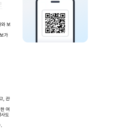
르
자와 보
정보가
, 관
한 여
행사도
.