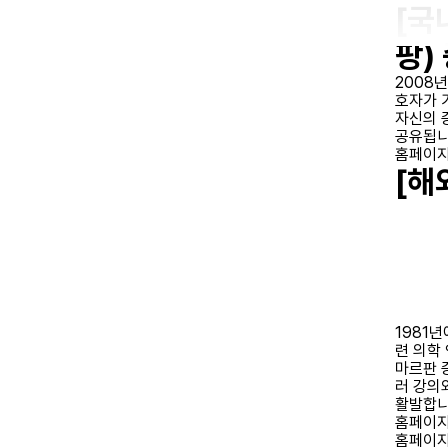
[국
팡)
2008
호자가 
자신의 
공유됩니
홈페이지
[해외
1981
련 의학
마르판 
러 강의
활발합니
홈페이지
홈페이지