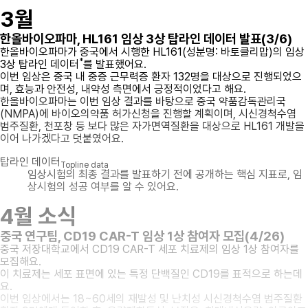
3월
한올바이오파마, HL161 임상 3상 탑라인 데이터 발표(3/6)
한올바이오파마가 중국에서 시행한 HL161(성분명: 바토클리맙)의 임상
*
3상 탑라인 데이터
를 발표했어요.
이번 임상은 중국 내 중증 근무력증 환자 132명을 대상으로 진행되었으
며, 효능과 안전성, 내약성 측면에서 긍정적이었다고 해요.
한올바이오파마는 이번 임상 결과를 바탕으로 중국 약품감독관리국
(NMPA)에 바이오의약품 허가신청을 진행할 계획이며, 시신경척수염
범주질환, 천포창 등 보다 많은 자가면역질환을 대상으로 HL161 개발을
이어 나가겠다고 덧붙였어요.
탑라인 데이터
Topline data
임상시험의 최종 결과를 발표하기 전에 공개하는 핵심 지표로, 임
상시험의 성공 여부를 알 수 있어요.
4월 소식
중국 연구팀, CD19 CAR-T 임상 1상 참여자 모집(4/26)
중국 저장대학교에서 CD19 CAR-T 세포 치료제의 임상 1상 참여자를
모집해요.
이 치료제는 세포 표면에 있는 특정 단백질인 CD19를 표적으로 하는데
요.
이번 임상에서는 18~60세의 재발성 및 난치성 시신경척수염 범주질환