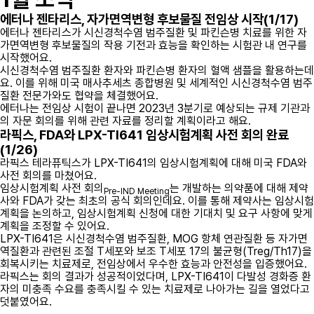
에터나 젠타리스, 자가면역변형 후보물질 전임상 시작(1/17)
에터나 젠타리스가 시신경척수염 범주질환 및 파킨슨병 치료를 위한 자
가면역변형 후보물질의 작용 기전과 효능을 확인하는 시험관 내 연구를
시작했어요.
시신경척수염 범주질환 환자와 파킨슨병 환자의 혈액 샘플을 활용하는데
요. 이를 위해 미국 매사추세츠 종합병원 및 세계적인 시신경척수염 범주
질환 전문가와도 협약을 체결했어요.
에터나는 전임상 시험이 끝나면 2023년 3분기로 예상되는 규제 기관과
의 자문 회의를 위해 관련 자료를 정리할 계획이라고 해요.
라픽스, FDA와 LPX-TI641 임상시험계획 사전 회의 완료
(1/26)
라픽스 테라퓨틱스가 LPX-TI641의 임상시험계획에 대해 미국 FDA와
사전 회의를 마쳤어요.
임상시험계획 사전 회의
는 개발하는 의약품에 대해 제약
Pre-IND Meeting
사와 FDA가 갖는 최초의 공식 회의인데요. 이를 통해 제약사는 임상시험
계획을 논의하고, 임상시험계획 신청에 대한 기대치 및 요구 사항에 맞게
계획을 조정할 수 있어요.
LPX-TI641은 시신경척수염 범주질환, MOG 항체 연관질환 등 자가면
역질환과 관련된 조절 T세포와 보조 T세포 17의 불균형(Treg/Th17)을
회복시키는 치료제로, 전임상에서 우수한 효능과 안전성을 입증했어요.
라픽스는 회의 결과가 성공적이었다며, LPX-TI641이 다발성 경화증 환
자의 미충족 수요를 충족시킬 수 있는 치료제로 나아가는 길을 열었다고
덧붙였어요.