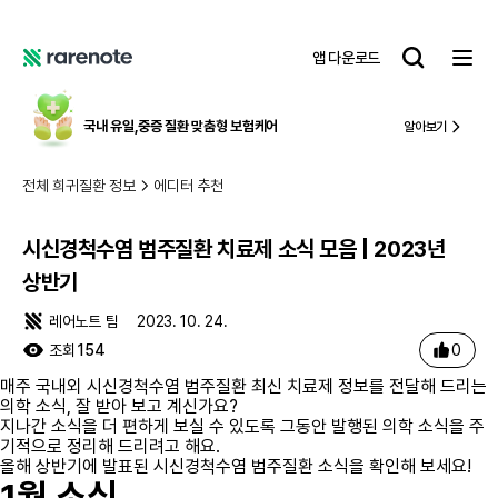
시신경척수염 범주질환 치료제 소식 모음 | 2023년 상반기
레
앱 다운로드
어
레
노
어
트
노
국내 유일,
중증 질환 맞춤형 보험케어
알아보기
트
전체 희귀질환 정보
에디터 추천
시신경척수염 범주질환 치료제 소식 모음 | 2023년
상반기
레어노트 팀
2023. 10. 24.
0
조회
154
매주 국내외 시신경척수염 범주질환 최신 치료제 정보를 전달해 드리는
의학 소식, 잘 받아 보고 계신가요?
지나간 소식을 더 편하게 보실 수 있도록 그동안 발행된 의학 소식을 주
기적으로 정리해 드리려고 해요.
올해 상반기에 발표된 시신경척수염 범주질환 소식을 확인해 보세요!
1월 소식