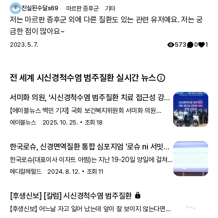
진실된수달s69
마르판 증후군
기타
저는 마르판 증후군 외에 다른 질환도 있는 관련 유저예요. 저는 궁
금한 점이 많아요~
2023. 5. 7.
573
0
1
전 세계 시신경척수염 범주질환 실시간 뉴스
서미화 의원, ‘시신경척수염 범주질환 치료 접근성 강화
위한 정책 토론회’ 개최
【에이블뉴스 백민 기자】 국회 보건복지위원회 서미화 의원
(더불어민주당)은 25일 국회의원회관에서 ‘시신경척수염
에이블뉴스
2025. 10. 25.
조회
18
범주질환(NMOSD) 치료 접근성 강화를 위한 정책 토론회’를
개최했다.이번 토론회는 서미화 의원이 주최하고
한국로슈, 신경면역질환 통합 심포지엄 '로슈 ni 서밋
한국시신경척수염환우회와 (사)한국희귀·난치성질환연합회가
(neuroimmunology summit)' 행사
공동으로 주관했다.토론회는 단 한 번의 재발이 비가역적 장애로
한국로슈(대표이사 이자트 아젬)는 지난 19-20일 양일에 걸쳐
이어질 수 있는 시신경척수염 범주질환(이하 시신경척수염)의
성료…'시신경척수염 범주질환 및 다발성경화증의 관리·
진행된 ‘로슈 NI 서밋(Neuroimmunology Summit) 2024’
메디컬헤럴드
2024. 8. 12.
조회
11
조기 치료 접근성 확대의 필요성을 이해하고 재발 경험이
심포지엄을 통해 자사의 신경면역질환 치료제 엔스프링(성분명
최신 치료 지견 공유하는 학술의 장' 마련
있어야만 신약을 사용할 수 있는 비합리적인 급여기준의
사트랄리주맙)과 오크레부스(성분명 오크렐리주맙)에 대한 최신
[후생신보] [칼럼] 시신경척수염 범주질환
제도적인 개선 방안을 모색하기
지견을 공유했다고 23
【후생신보】 어느날 자고 일어 났는데 앞이 잘 보이지 않는다면