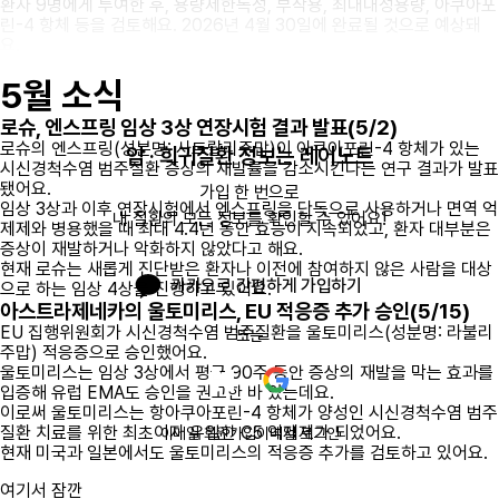
환자 9명에게 투여한 후, 용량제한독성, 부작용, 최대내성용량, 아쿠아포
린-4 항체 등을 검토해요. 2026년 4월 30일에 완료될 것으로 예상돼
요.
5월 소식
로슈, 엔스프링 임상 3상 연장시험 결과 발표(5/2)
로슈의 엔스프링(성분명: 사트랄리주맙)이 아쿠아포린-4 항체가 있는
암 · 희귀질환 정보는 레어노트
시신경척수염 범주질환 증상의 재발률을 감소시킨다는 연구 결과가 발표
됐어요.
가입 한 번으로

임상 3상과 이후 연장시험에서 엔스프링을 단독으로 사용하거나 면역 억
내 질환의 모든 정보를 확인할 수 있어요!
제제와 병용했을 때 최대 4.4년 동안 효능이 지속되었고, 환자 대부분은
증상이 재발하거나 악화하지 않았다고 해요.
현재 로슈는 새롭게 진단받은 환자나 이전에 참여하지 않은 사람을 대상
카카오로 간편하게 가입하기
으로 하는 임상 4상을 진행하고 있어요.
아스트라제네카의 울토미리스, EU 적응증 추가 승인(5/15)
EU 집행위원회가 시신경척수염 범주질환을 울토미리스(성분명: 라불리
또는
주맙) 적응증으로 승인했어요.
울토미리스는 임상 3상에서 평균 90주 동안 증상의 재발을 막는 효과를
입증해 유럽 EMA도 승인을 권고한 바 있는데요.
이로써 울토미리스는 항아쿠아포린-4 항체가 양성인 시신경척수염 범주
질환 치료를 위한 최초이자 유일한 C5 억제제가 되었어요.
이메일 회원가입
이메일 로그인
현재 미국과 일본에서도 울토미리스의 적응증 추가를 검토하고 있어요.
여기서 잠깐