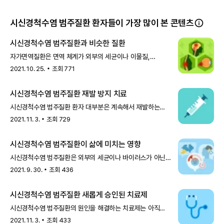
시신경척수염 범주질환 환자들이 가장 많이 본 콘텐츠
시신경척수염 범주질환과 비슷한 질환
자가면역질환은 면역 체계가 외부의 세균이나 이물질,
바이러스가 아닌 체내 건강한 세포와 조직을 공격하는
2021. 10. 25.
조회
771
질환입니다. 이러한 자가면역질환이 중추
시신경척수염 범주질환 재발 방지 치료
시신경척수염 범주질환 환자 대부분은 계속해서 재발하는
증상과 불완전한 회복을 거듭하며 건강이 악화되고 영구적인
2021. 11. 3.
조회
729
장애를 입기도 합니다. 따라서
시신경척수염 범주질환이 삶에 미치는 영향
시신경척수염 범주질환은 외부의 세균이나 바이러스가 아닌
자신의 세포나 조직을 공격해 염증을 일으키는
2021. 9. 30.
조회
436
자가면역질환으로, 주로 시신경과 척수에 영
시신경척수염 범주질환 새롭게 승인된 치료제
시신경척수염 범주질환의 원인을 해결하는 치료제는 아직
개발되지 않았습니다. 따라서 증상이 나타났을 때 고용량
2021. 11. 3.
조회
433