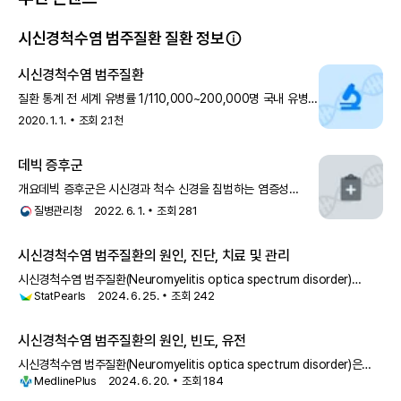
새로운 시신경척수염 범주질환 치료 권고안 발표(6/27)
시신경척수염 범주질환 전문가 24명이 항아쿠아포린-4 항체가 양성인
시신경척수염 범주질환 질환 정보
시신경척수염 범주질환 환자의 치료법에 관한 새로운 권고안을 발표했어
요.
시신경척수염 범주질환
최근 세 가지 치료제(솔리리스, 업리즈나, 엔스프링)가 승인되면서 의료
질환 통계 전 세계 유병률 1/110,000~200,000명 국내 유병률
진이 현장에서 지침으로 삼을 만한 내용이 담겨 있는데요.
처음 진단받았거나 다른 치료제를 사용하다 재발한 성인 환자의 경우, 세
2.56~3.56/110,000~200,000명 개요 시신경척수염 범주
2020. 1. 1.
조회
2.1천
치료제를 모두 쓸 수 있으며 이전에 사용했던 치료제와는 다른 기전의 치
료제를 써야 해요. 이때 휴약기 없이 즉시 새로운 치료제를 쓸 수 있고, 단
독 투여를 권고했어요. 또한, 12세 이하 환자에게는 엔스프링을 가장 먼
데빅 증후군
저 써야 하며, 세 치료제 모두 면역 기능을 억제하기 때문에 치료를 시작
개요데빅 증후군은 시신경과 척수 신경을 침범하는 염증성
하기 전 필요한 모든 예방 접종을 최신 상태로 유지해야 한다고 해요.
탈수초성 질환입니다. 증상이 8주 이내에 생기는 시신경염과
질병관리청
2022. 6. 1.
조회
281
횡척수염 증후군을 말하며 매우
이상 상반기에 발행된 시신경척수염 범주질환 소식이었어요. 곧 3분기에
발행된 소식을 모아 다시 찾아뵐게요.
시신경척수염 범주질환의 원인, 진단, 치료 및 관리
레어노트 팀은 여러분과 함께하는 모든 순간을 소중히 여기고 있어요. 저
희 소식이 시신경척수염 범주질환 치료 여정에 희망과 도움을 드릴 수 있
시신경척수염 범주질환(Neuromyelitis optica spectrum disorder)
기를 바랍니다.
StatPearls
2024. 6. 25.
조회
242
(NMOSD), 이전에는 신경척수염 또는 데빅병으로
이 소식 모음이 유용했다면 주변에도 널리 공유해 주세요!
함께 보면 더 좋은 의학 소식
시신경척수염 범주질환의 원인, 빈도, 유전
주변에도 알려 주기
시신경척수염 범주질환(Neuromyelitis optica spectrum disorder)은
MedlinePlus
2024. 6. 20.
조회
184
눈의 신경과 뇌와 척수를 포함한 중추 신경계에 영