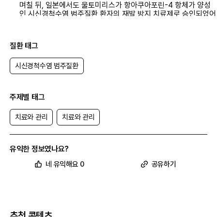
며칠 뒤, 일본에서도 울토미리스가 항아쿠아포린-4 항체가 양성
인 시신경척수염 범주질환 환자의 재발 방지 치료제로 승인되었어
요.
이뮨앱스, 미국에서 IM-101 임상 1상 진행 중(5/17)
질환 태그
이뮨앱스가 시신경척수염 범주질환, 중증 근무력증 등을 적응증으로 하
는 IM-101을 개발하고 있어요.
시신경척수염 범주질환
IM-101은 전임상에서 솔리리스(성분명: 에쿨리주맙)나 울토미리스(성
분명: 라불리주맙)보다 C5의 활성을 더욱 효과적으로 억제했는데요. 기
존 치료제에 반응하지 않는 시신경척수염 범주질환 환자에게는 새로운
선택지가 될 것으로 기대돼요.
주제별 태그
현재 미국에서 임상 1상이 진행 중이며, 올해 말에 안전성, 내약성에 대한
결과가 나올 예정이에요.
치료와 관리
치료와 관리
삼성바이오에피스의 에피스클리, 유럽위원회 품목허가 획득
(5/30)
삼성바이오에피스가 유럽위원회로부터 에피스클리에 대한 품목허가를
획득했어요.
유익한 정보였나요?
에피스클리는 알렉시온 파마슈티컬스의 솔리리스(성분명: 에쿨리주맙)
네 유익해요 0
공유하기
바이오시밀러로, 시신경척수염 범주질환, 발작성 야간 혈색소뇨증 등 치
료에 사용되는데요.
삼성바이오에피스는 에피스클리가 오리지널 의약품과 동등성을 입증했
다며, 환자에게 더 많은 치료 기회를 제공하는 데 기여하겠다고 밝혔어
요.
6월 소식
추천 콘텐츠