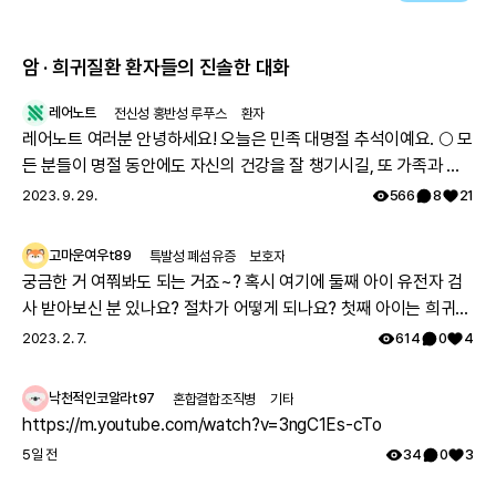
당질코르티코이드를 투여하거나 호전
암 · 희귀질환 환자들의 진솔한 대화
레어노트
전신성 홍반성 루푸스
환자
레어노트 여러분 안녕하세요! 오늘은 민족 대명절 추석이예요. 🌕 모
든 분들이 명절 동안에도 자신의 건강을 잘 챙기시길, 또 가족과 함
께 따뜻하고 행복한 시간 보내시길 레어노트팀이 기원하겠습니다!
2023. 9. 29.
566
8
21
해피 추석 되세요! 🥳
고마운여우t89
특발성 폐섬유증
보호자
궁금한 거 여쭤봐도 되는 거죠~? 혹시 여기에 둘째 아이 유전자 검
사 받아보신 분 있나요? 절차가 어떻게 되나요? 첫째 아이는 희귀질
환 진단받았고, 당시에 애기 아빠랑 저랑 유전자 검사했는데 돌연변
2023. 2. 7.
614
0
4
이라고 하시더라구요.. 둘째 임신했는데 유전은 안 된다지만 워낙에
걱정스러워서리.. 다들 몇주차에 무슨 검사하셨나요? 도움 좀 주심
낙천적인코알라t97
혼합결합조직병
기타
감사하겠습니다.
https://m.youtube.com/watch?v=3ngC1Es-cTo
5일 전
34
0
3