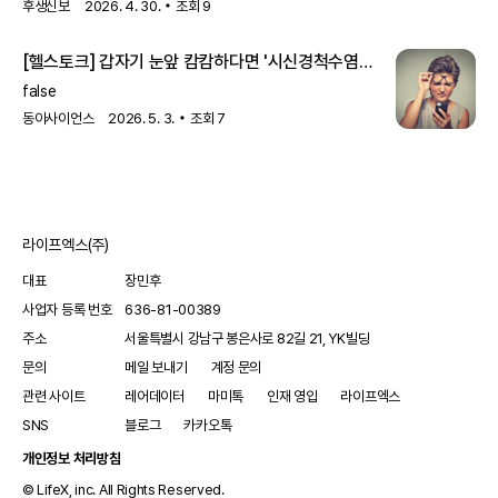
느낄 공포는 이루 말할 수 없을 것이다. 잠시 쉬고 나니 상태가
후생신보
2026. 4. 30.
조회
9
호전돼 일시적인 현상에 그칠 것으로 생각할 수 있으나 가벼이
넘겨서는 안 된다. 시신경염 증상을 보이는 희귀난치질환인
[헬스토크] 갑자기 눈앞 캄캄하다면 '시신경척수염
시신경척수염 범주질환일 수도 있기 때문이다. 데빅병은
범주질환' 의심
1894년 프랑스의 신경과 의사인 유진 데빅이 기술하여
false
데빅병으로
동아사이언스
2026. 5. 3.
조회
7
라이프엑스(주)
대표
장민후
사업자 등록 번호
636-81-00389
주소
서울특별시 강남구 봉은사로 82길 21, YK빌딩
문의
메일 보내기
계정 문의
관련 사이트
레어데이터
마미톡
인재 영입
라이프엑스
SNS
블로그
카카오톡
개인정보 처리방침
© LifeX, inc. All Rights Reserved.