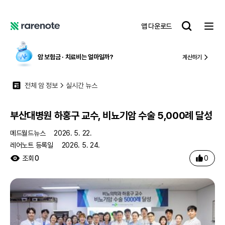
부산대병원 하홍구 교수, 비뇨기암 수술 5,000례 달성
레
앱 다운로드
어
레
노
어
트
노
암 보험금 ∙ 치료비
는 얼마일까?
계산하기
트
전체 암 정보
실시간 뉴스
부산대병원 하홍구 교수, 비뇨기암 수술 5,000례 달성
메드월드뉴스
2026. 5. 22.
레어노트 등록일
2026. 5. 24.
0
조회
0