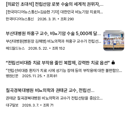
[의료인 초대석] 전립선암 로봇 수술의 세계적 권위자,
최영득 교수가 걸어온 ‘숫자와 신뢰’의 45년 외길 -
[한국미디어뉴스통신=김승현 기자] 대한민국 비뇨기암 치료의
한국미디어뉴스통신
역사에서 최영득 교수(연세암병원 비뇨기암센터)라는 이름은
한국미디어뉴스통신
2026. 3. 31.
조회
290
상징적이다. 국내 최다인 로봇 수술 7,105
부산대병원 하홍구 교수, 비뇨기암 수술 5,000례 달성
부산대병원(병원장 김해영) 비뇨의학과 하홍구 교수가 전립선암·
신장암·방광암 등 비뇨기암 수술 5,000례를 달성했다.
메드월드뉴스
2026. 5. 22.
조회
152
부산대병원은 하 교수가 2008년 첫 근치적 전립선절제술 시행
이후 지난 5월 20일 기준 누적 5,000례의 비뇨기암 수술을
“전립선비대증 치료 부작용 줄인 복합제, 강력한 치료 옵션”
시행했다고 22일 밝혔다. 수술 건수는 전립선암 약 2,000례,
신장암 약 1,000례, 방광암 약 1,500례, 기타 비뇨기암 약
“전립선비대증 환자가 치료 시에 성기능 장애 등의 부작용에 대한 불편함으로
500례다.하 교수는 전립선암·신장암·방광암 분야에서
병원신문
2025. 11. 25.
조회
81
치료제 복용을 중단하는 경우가 많습니다. 하지만 이번에 관련 부작용 걱정을
로봇수술과 복강경수술 기반 최소침습 치료를 시행해왔다. 최근
줄일 수 있는 복합제가 세계 최초로 국내 개발·출시되며 전립선비대증 치료의
비뇨기암 치료는 암 제거뿐 아니라 기능 보존과
강력한 새 옵션이 만들어질 것으로 기대됩니다.”김청수 이화의료원
칠곡경북대병원 비뇨의학과 권태균 교수, 전립선
이대비뇨기병원 비뇨의학과 교수(전립선암센터장)는 병원신문과의
로봇수술 2천례 단일 집도 달성
권태균 칠곡경북대병원 비뇨의학과 교수가 전립선암을 중심으로
인터뷰에서 새롭게 출시되는 동국제약의 전립선비대증 치료제 ‘유레스코정’에
로봇수술 2천례를 단일 집도한 기록을 세웠다. 2011년
대한 기대감을 드러냈다.동국제약의 ‘유레스코정’은 세계 최초의
대구일보
2026. 3. 7.
조회
71
칠곡경북대병원 개원 이후 권 교수가 시행한 수술 건수 누적
두타스테리드와 타다라필 복합제로, 김 교수도 관련
기록으로, 국내 의료기관에서도 손꼽히는 성과로 평가된다. 그는
2008년 경북대병원(삼덕동)에서부터 로봇수술을