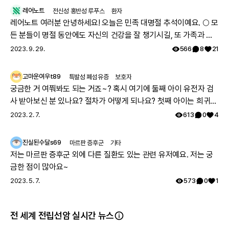
레어노트
전신성 홍반성 루푸스
환자
레어노트 여러분 안녕하세요! 오늘은 민족 대명절 추석이예요. 🌕 모
든 분들이 명절 동안에도 자신의 건강을 잘 챙기시길, 또 가족과 함
께 따뜻하고 행복한 시간 보내시길 레어노트팀이 기원하겠습니다!
2023. 9. 29.
566
8
21
해피 추석 되세요! 🥳
고마운여우t89
특발성 폐섬유증
보호자
궁금한 거 여쭤봐도 되는 거죠~? 혹시 여기에 둘째 아이 유전자 검
사 받아보신 분 있나요? 절차가 어떻게 되나요? 첫째 아이는 희귀질
환 진단받았고, 당시에 애기 아빠랑 저랑 유전자 검사했는데 돌연변
2023. 2. 7.
613
0
4
이라고 하시더라구요.. 둘째 임신했는데 유전은 안 된다지만 워낙에
걱정스러워서리.. 다들 몇주차에 무슨 검사하셨나요? 도움 좀 주심
진실된수달s69
마르판 증후군
기타
감사하겠습니다.
저는 마르판 증후군 외에 다른 질환도 있는 관련 유저예요. 저는 궁
금한 점이 많아요~
2023. 5. 7.
573
0
1
전 세계 전립선암 실시간 뉴스