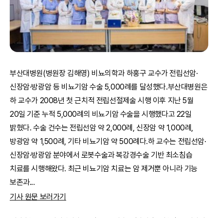
부산대병원(병원장 김해영) 비뇨의학과 하홍구 교수가 전립선암·
신장암·방광암 등 비뇨기암 수술 5,000례를 달성했다.부산대병원은
하 교수가 2008년 첫 근치적 전립선절제술 시행 이후 지난 5월
20일 기준 누적 5,000례의 비뇨기암 수술을 시행했다고 22일
밝혔다. 수술 건수는 전립선암 약 2,000례, 신장암 약 1,000례,
방광암 약 1,500례, 기타 비뇨기암 약 500례다.하 교수는 전립선암·
신장암·방광암 분야에서 로봇수술과 복강경수술 기반 최소침습
치료를 시행해왔다. 최근 비뇨기암 치료는 암 제거뿐 아니라 기능
보존과
...
기사 원문 보러가기