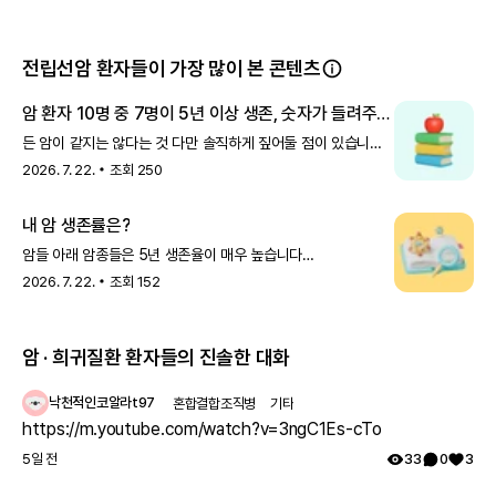
악성 종양과도 관련이 있습니다. 연구에 따르면 LEMS 진단은 SC
전립선암 환자들이 가장 많이 본 콘텐츠
암 환자 10명 중 7명이 5년 이상 생존, 숫자가 들려주는
이야기
든 암이 같지는 않다는 것 다만 솔직하게 짚어둘 점이 있습니다.
암종에 따라 생존율 차이가 큽니다.갑상선암·전립선암·유방암은
2026. 7. 22.
조회
250
생존율이 높은 반면, 폐암·간암·췌장암은 아직 더 어려운
영역입니다.그래서 내가 어떤 암인지, 어
내 암 생존률은?
암들 아래 암종들은 5년 생존율이 매우 높습니다
(2019~2023년 진단 기준) 갑상선암 : 100.2% 전립선암 :
2026. 7. 22.
조회
152
96.9% 유방암 : 94.7% 생존율이 100%를 넘는다는 게
이상하게 느껴지실 수 있는데, 이는 '
암 · 희귀질환 환자들의 진솔한 대화
낙천적인코알라t97
혼합결합조직병
기타
https://m.youtube.com/watch?v=3ngC1Es-cTo
5일 전
33
0
3