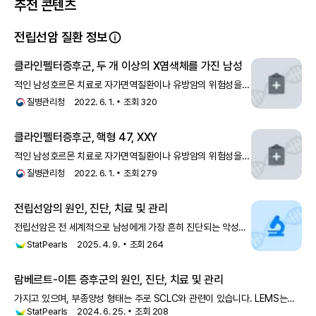
추천 콘텐츠
전립선암 질환 정보
클라인펠터증후군, 두 개 이상의 X염색체를 가진 남성
적인 남성호르몬 치료로 자가면역질환이나 유방암의 위험성을
줄일 가능성도 있습니다. 그러나 남성호르몬 치료로 전립선암의
질병관리청
2022. 6. 1.
조회
320
위험이 증가하므로 정기적인 검진이 중요합니다.- 불임: 1996
년 이전에는 임신의 가능성이 없는 것으로
클라인펠터증후군, 핵형 47, XXY
적인 남성호르몬 치료로 자가면역질환이나 유방암의 위험성을
줄일 가능성도 있습니다. 그러나 남성호르몬 치료로 전립선암의
질병관리청
2022. 6. 1.
조회
279
위험이 증가하므로 정기적인 검진이 중요합니다.- 불임: 1996
년 이전에는 임신의 가능성이 없는 것으로
전립선암의 원인, 진단, 치료 및 관리
전립선암은 전 세계적으로 남성에게 가장 흔히 진단되는 악성
종양이며 남성의 암 관련 사망 원인 중 5위를 차지합니다
StatPearls
2025. 4. 9.
조회
264
람베르트-이튼 증후군의 원인, 진단, 치료 및 관리
가지고 있으며, 부종양성 형태는 주로 SCLC와 관련이 있습니다. LEMS는
StatPearls
2024. 6. 25.
조회
208
비소세포 폐암, 혼합 폐암, 전립선암, 흉선종, 림프증식성 질환과 같은 다른