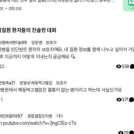
 통증에 대한 연구 결과 발표(11/16) 과운동성 엘러스-단로스 증후군
) 여성 환자들이 류마티스 관절염이나 전신성 홍반성 루푸스 여성 환자보다
31.
조회
202
증 빈도가 더 높다는 연구 결과가 발표되었어요. 환자들은
희귀질환 환자들의 진솔한 대화
라운레서판다p99
당원병
보호자
원병을 진단받은 환자의 보호자예요. 내 질환 정보를 함께 나누고 싶어서 
 후 지금까지 어떻게 지내는지 궁금해요 🔍
22.
558
한토끼a21
원발성 폐동맥고혈압
보호자
병원에서 폐동맥고혈압은 흉통이 없는 병이라고 하는데 사실인가요
1.
371
적인코알라t97
혼합결합조직병
기타
/m.youtube.com/watch?v=3ngC1Es-cTo
29