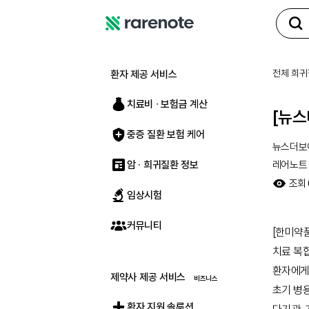
레
어
노
전체 희귀
환자 제공 서비스
트
치료비 ∙ 보험금 계산
[뉴스
중증 질환 보험 케어
뉴스더보
암 · 희귀질환 정보
레어노트
조회
임상시험
커뮤니티
[한미약
치료 복
환자에게
제약사 제공 서비스
초기 병
환자 지원 솔루션