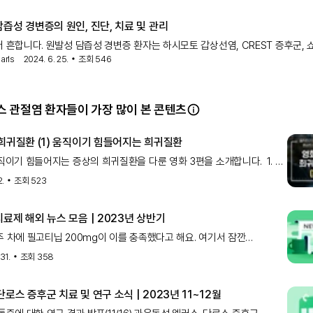
질환으로, 독특한 항
즙성 경변증의 원인, 진단, 치료 및 관리
더 흔합니다. 원발성 담즙성 경변증 환자는 하시모토 갑상선염, CREST 증후군, 
arls
2024. 6. 25.
조회
546
류마티스 관절염, 모세혈관확장증, 셀리악병과 같은 다른 자가면역 질환을 가질 
 골다공증, 신세뇨관 산증, 다양
 관절염 환자들이 가장 많이 본 콘텐츠
 희귀질환 (1) 움직이기 힘들어지는 희귀질환
직이기 힘들어지는 증상의 희귀질환을 다룬 영화 3편을 소개합니다. 1. 내
udie) 류마티스 관절염 화가의 이야기 2017｜아일랜드｜드라마｜115분
2.
조회
523
월쉬 감독의 2017년 작품 〈내 사랑〉은 화가
료제 해외 뉴스 모음 | 2023년 상반기
주 차에 필고티닙 200mg이 이를 충족했다고 해요. 여기서 잠깐
 올해 11월 1일부터 류마티스 관절염 및 중증도에서 중증의 궤양성
31.
조회
358
대장염 환자를 대상으로 급여 등재 예정이에요. 3월 소식 얀센, 스텔라라의
로스 증후군 치료 및 연구 소식 | 2023년 11~12월