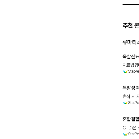
추천 
류마티스
옥살산뇨의
치료법입니
StatPe
사용되는
특발성 폐
휴식 시 저산소증을 나
StatPe
노출과 류
요소를 식
혼합결합
CTD)은 
StatPe
류마티스 