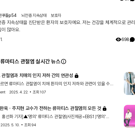
한푸들p54
뇌전증 지속상태
보호자
전증 지속상태을 진단받은 환자의 보호자예요. 저는 건강을 체계적으로 관
심이 많아요.
1.
698
 류마티스 관절염 실시간 뉴스
 관절염과 치매의 인지 저하 간의 연관성
르면 류마티스 관절염이 치매 환자의 인지 저하와 관련이 있을 수
 이 발견은 류마티스 관절염 환자들의 인지 건강을 모니터링하는 데
ient
2025. 4. 22.
조회
107
 시사합니다.
 김완욱ㆍ주지현 교수가 전하는 류마티스 관절염의 모든 것
 홍선화 기자]▲'명의' 류마티스 관절염(사진제공=EBS1 )'명의'
과 명의 김완욱 교수, 주지현 교수와 함께 류마티스 관절염에 대
2025. 5. 10.
조회
94