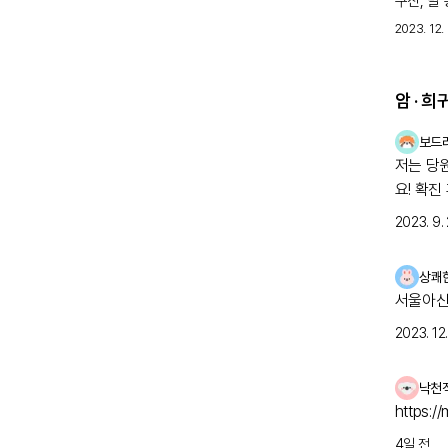
구진, 발
(hEDS
2023. 12. 
뒷꿈치 통
암 · 
보드
저는 당
요! 확진
2023. 9. 
상쾌
서울아산
2023. 12. 
낙천
https:/
4일 전