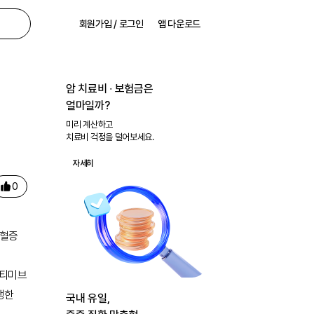
회원가입 / 로그인
앱 다운로드
암 치료비 ∙ 보험금은
얼마일까?
미리 계산하고
치료비 걱정을 덜어보세요.
자세히
0
질혈증
제티미브
행한
국내 유일,