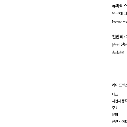
류마티스
연구에 
인한 사망
News-Med
영향을 
천안의료
[충청신문
환자들을 
충청신문
류마티스내
전문성과
길병원에
라이프엑스
대표
사업자 등
주소
문의
관련 사이