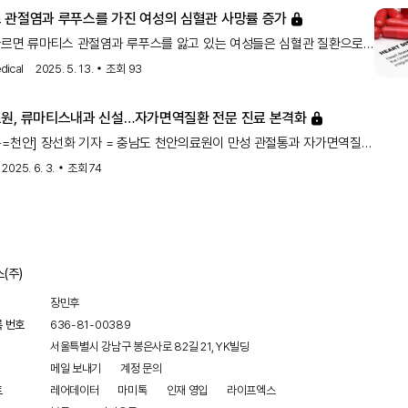
 관절염과 루푸스를 가진 여성의 심혈관 사망률 증가
따르면 류마티스 관절염과 루푸스를 앓고 있는 여성들은 심혈관 질환으로
률이 더 높습니다. 이는 이러한 질환이 여성의 심혈관 건강에 미치는
ical
2025. 5. 13.
조회
93
강조합니다.
원, 류마티스내과 신설…자가면역질환 전문 진료 본격화
=천안] 장선화 기자 = 충남도 천안의료원이 만성 관절통과 자가면역질환
위한 전문 진료체계를 새롭게 구축했다. 병원 측은 2025년 6월 1일부터
2025. 6. 3.
조회
74
과 진료를 본격 개시하고, 해당 분야의 권위자인 서미령 교수를 초빙해
 진료 역량을 대폭 강화했다고 밝혔다. 서미령 과장은 가천대학교
서 류마티스내과 교수로 재직하며
(주)
장민후
록 번호
636-81-00389
서울특별시 강남구 봉은사로 82길 21, YK빌딩
메일 보내기
계정 문의
트
레어데이터
마미톡
인재 영입
라이프엑스