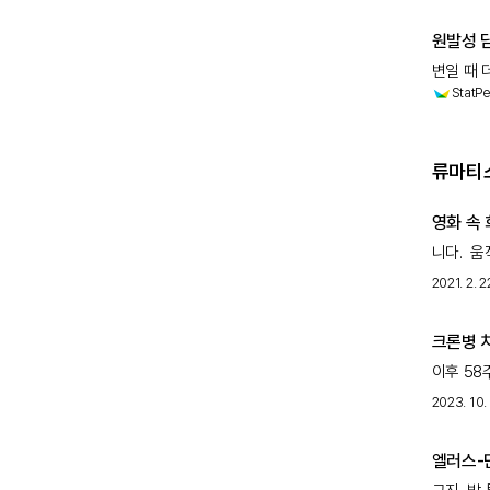
자가면역 
원발성 담
변일 때 
StatPe
증후군, 
있습니다.
류마티스
영화 속
니다. 움
사랑(Ma
2021. 2. 2
에이슬링 
크론병 치
이후 58
필고티닙은
2023. 10. 
엘러스-단