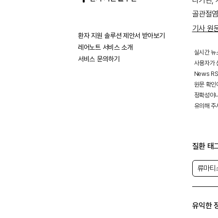
다기관, 개
골관절염(O
기사 원
환자 지원 솔루션 제안서 받아보기
레어노트 서비스 소개
실시간 뉴
서비스 문의하기
사용자가 선
News R
원문 확인
정확성이나
유의해 주
질환 태
류마티
유익한 