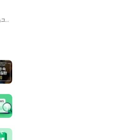
쇼그렌
수