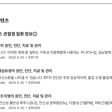
콘텐츠
 관절염 질환 정보
 원인, 진단, 치료 및 관리
다. 이러한 제제 중 일부는 가족성 지중해열에 사용되는 카나키누맙, 심낭염에
arls
2024. 6. 25.
조회
1천
 릴로나셉트, 류마티스 관절염과 같은 염증성 상태에 사용되는 아나키누맙이 있
기타 치료법 : 정인산염 및 피리독신은 원발성
섬유증의 원인, 진단, 치료 및 관리
타낼 수 있습니다. IPF의 진단은 주로 임상적이며, 흡입 오염 물질에 대한
arls
2024. 6. 25.
조회
698
마티스 관절염, 발진 또는 피부 증상과 같은 결합 조직 질환의 발현과 같은 잠재
별하는 것을 포함합니다.
조직병의 원인, 진단, 치료 및 관리
전신성 홍반성 루푸스(SLE), 전신성 경화증(SSc), 다발성 근염(PM), 피부근염(DM
arls
2024. 6. 25.
조회
669
관절염(RA) 등 최소 두 가지 결합 조직 질환(CTD)의 특징이 겹치는 드문 전신