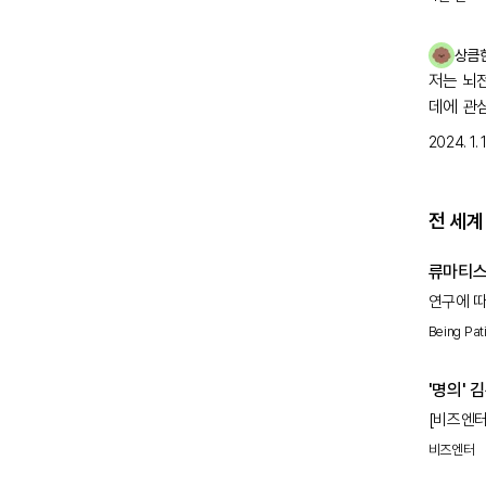
상큼
저는 뇌
데에 관
2024. 1. 1
전 세계
류마티스
연구에 따
있습니다.
Being Pat
중요성을
'명의'
[비즈엔터
류마티스내
비즈엔터