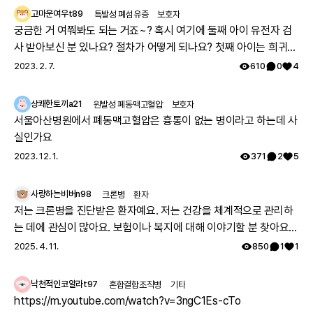
고마운여우t89
특발성 폐섬유증
보호자
궁금한 거 여쭤봐도 되는 거죠~? 혹시 여기에 둘째 아이 유전자 검
사 받아보신 분 있나요? 절차가 어떻게 되나요? 첫째 아이는 희귀질
환 진단받았고, 당시에 애기 아빠랑 저랑 유전자 검사했는데 돌연변
2023. 2. 7.
610
0
4
이라고 하시더라구요.. 둘째 임신했는데 유전은 안 된다지만 워낙에
걱정스러워서리.. 다들 몇주차에 무슨 검사하셨나요? 도움 좀 주심
상쾌한토끼a21
원발성 폐동맥고혈압
보호자
감사하겠습니다.
서울아산병원에서 폐동맥고혈압은 흉통이 없는 병이라고 하는데 사
실인가요
2023. 12. 1.
371
2
5
사랑하는비버n98
크론병
환자
저는 크론병을 진단받은 환자예요. 저는 건강을 체계적으로 관리하
는 데에 관심이 많아요. 보험이나 복지에 대해 이야기할 분 찾아요
👏🏻
2025. 4. 11.
850
1
1
낙천적인코알라t97
혼합결합조직병
기타
https://m.youtube.com/watch?v=3ngC1Es-cTo