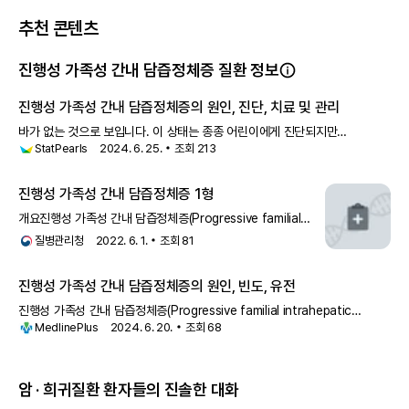
추천 콘텐츠
진행성 가족성 간내 담즙정체증 질환 정보
진행성 가족성 간내 담즙정체증의 원인, 진단, 치료 및 관리
바가 없는 것으로 보입니다. 이 상태는 종종 어린이에게 진단되지만
StatPearls
2024. 6. 25.
조회
213
성인기까지 진단되지 않을 수 있습니다. 진행성 가족성 간내 담즙정체증의
병인론은 세 가지 변형 중 어느 것이 논의되는지에 따라 약간 다릅니다. PFIC1
PFIC1은 앞서
진행성 가족성 간내 담즙정체증 1형
개요진행성 가족성 간내 담즙정체증(Progressive familial
intrahepatic cholestasis, PFIC)은 담즙 형성
질병관리청
2022. 6. 1.
조회
81
진행성 가족성 간내 담즙정체증의 원인, 빈도, 유전
진행성 가족성 간내 담즙정체증(Progressive familial intrahepatic
MedlinePlus
2024. 6. 20.
조회
68
cholestasis)(PFIC)은 진행성 간
암 · 희귀질환 환자들의 진솔한 대화