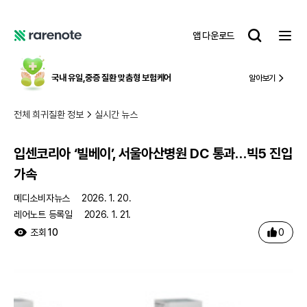
입센코리아 ‘빌베이’, 서울아산병원 DC 통과…빅5 진입 가속
레
앱 다운로드
어
레
노
어
트
노
국내 유일,
중증 질환 맞춤형 보험케어
알아보기
트
전체 희귀질환 정보
실시간 뉴스
입센코리아 ‘빌베이’, 서울아산병원 DC 통과…빅5 진입
가속
메디소비자뉴스
2026. 1. 20.
레어노트 등록일
2026. 1. 21.
0
조회
10