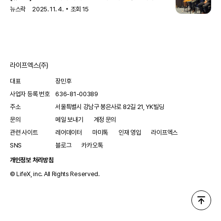
(Bylvay)'의 국내 출시를 기념해 기자간담회를 개최했다.17일
뉴스락
2025. 11. 4.
조회
15
서울 송파구 소피텔 앰배서더에서 열린 이번 행사에서는
입센코리아가 진행성 가족성 간내 담즙정체증(PFIC) 치료제
'빌베이'의 국내 도입을 기념하며 질환과 치료제에 대한 설명을
진행했다.PFIC는 대부분 소아기에 발병하는 유전성 희귀
질환으로 극심한 가려움증과 성장장애, 간부전 등을 유발한다.
라이프엑스(주)
고홍 세브란스병원 교수는 "대부분 생후 2개월 무렵 PFIC가
확진되며, 발병한 신생아는 온몸의 가려움과 고통으로 인해
대표
장민후
사업자 등록 번호
636-81-00389
주소
서울특별시 강남구 봉은사로 82길 21, YK빌딩
문의
메일 보내기
계정 문의
관련 사이트
레어데이터
마미톡
인재 영입
라이프엑스
SNS
블로그
카카오톡
개인정보 처리방침
© LifeX, inc. All Rights Reserved.