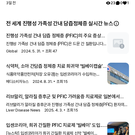
3일 전
23
0
1
전 세계 진행성 가족성 간내 담즙정체증 실시간 뉴스
진행성 가족성 간내 담즙 정체증 (PFIC)의 주요 증상과
위험성
진행성 가족성 간내 담즙 정체증 (PFIC)은 드문 간 질환입니다.
PFIC의 가장 고통스러운 증상은 참을 수 없는 가려움증(소양증)
Global
2024. 5. 31.
조회
47
입니다. 치료하지 않으면 PFIC는 말기 간부전으로 이어져 간
이식을 필요로 할 수 있습니다.
식약처, 소아 간담즙 정체증 치료 희귀약 ‘빌베이캡슐'
수입 허가
식품의약품안전처(처장 오유경)는 입센코리아가 수입하는
희귀의약품인 ‘빌베이캡슐200·400·600·1200마이크로그램
메디소비자뉴스
2024. 8. 31.
조회
15
(오데빅시바트1.5수화물)’를 23일 허가했다.이 약은 희귀
유전질환인 ‘진행성 가족성 간내 담즙 정체’ 환자의 소양증
리브말리, 알라질 증후군 및 PFIC 가려움증 치료제로 일본에서
(가려움증) 치료제로 생후 3개월 이상 영아부터 사용하도록
승인
허가됐으며, 담즙산이 간으로 재흡수 되는 것을 감소시켜 담즙
리브말리가 알라질 증후군과 진행성 가족성 간내 담즙 정체증(PFIC) 환자의
정체로 인해 발생하는 중증 가려움증에 대한 치료 효과가 있다.
Liver Disease News
2025. 4. 3.
조회
15
가려움증 치료제로 일본에서 승인되었습니다. 이 승인은 간 질환 환자들에게
진행성 가족성 간내 담즙정체증(PFIC)은 영아시기에 발견되는
새로운 치료 옵션을 제공하기 위한 중요한 진전을 의미합니다.
희귀 상염색체 열성 유전질환으로 담즙산 분비 및 수송 장애를
입센코리아, 희귀 간질환 PFIC 치료제 '빌베이' 도입...
'치료의 패러다임 전환'
[뉴스락] 입센코리아가 희귀 간질환 치료제 신약 '빌베이