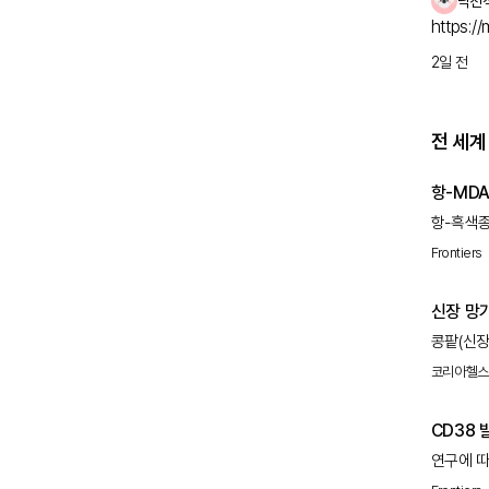
긴 자서전 출간 
낙천
있도록 
https:/
2일 전
전 세계
항-MD
항-흑색종
골격근의 
Frontiers
발병 기전
새로운 측
신장 망가
콩팥(신장
것 외에 
코리아헬
망가진 원
혈관염이 
CD38
중단할 수도
폐질환과
연구에 따
antib
5(MDA
이상이 발