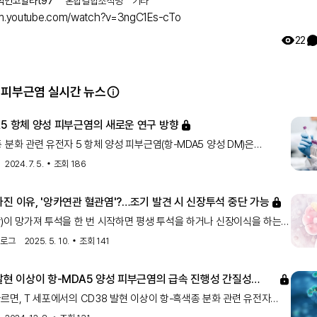
준비를 하고 있습니다 : ) 저의 책으로 해피바이러스를 전할 수
적인코알라t97
혼합결합조직병
기타
최선을 다 할 것입니다.
/m.youtube.com/watch?v=3ngC1Es-cTo
22
 피부근염 실시간 뉴스
A5 항체 양성 피부근염의 새로운 연구 방향
 분화 관련 유전자 5 항체 양성 피부근염(항-MDA5 양성 DM)은
침범이 적은 독특한 임상형입니다. 전 세계 연구자들은 이 질환의 원인,
2024. 7. 5.
조회
186
, 병태생리, 임상 특징의 변이성, 독립적인 예후 인자 및 치료 전략에 대한
면을 규명하기 위해 연구를 권장받고 있습니다.
진 이유, '앙카연관 혈관염'?…조기 발견 시 신장투석 중단 가능
)이 망가져 투석을 한 번 시작하면 평생 투석을 하거나 신장이식을 하는
투석에서 벗어날 수 없다고 알려져 있지만, 꼭 그렇지는 않다. 콩팥이
스로그
2025. 5. 10.
조회
141
인이 '앙카연관 혈관염'이라는 희귀자가면역질환이고, 그 사실을
발생해 그 부위가 다 망가지기 전에 빨리 발견해 치료를 하면 투석을
 발현 이상이 항-MDA5 양성 피부근염의 급속 진행성 간질성
 있다. 앙카연관 혈관염은 앙카(ANCA, antineutrophil cytoplasmic
 관련 있음
르면, T 세포에서의 CD38 발현 이상이 항-흑색종 분화 관련 유전자
ody, 항호중구세포질항체)라는 항체가 혈관에 존재하다가 면역조절의
5) 양성 피부근염 환자에서 급속히 진행되는 간질성 폐질환과 관련이 있는
생하면서 우리 몸의 작은 혈관 '모세혈관'