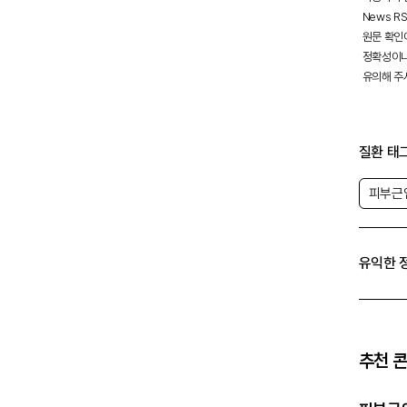
News R
원문 확인
정확성이나
유의해 주
질환 태
피부근
유익한 
추천 