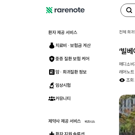
레
어
노
전체 희귀
환자 제공 서비스
트
치료비 ∙ 보험금 계산
‘빌베
중증 질환 보험 케어
메디소비
암 · 희귀질환 정보
레어노트
조회
임상시험
커뮤니티
제약사 제공 서비스
환자 지원 솔루션