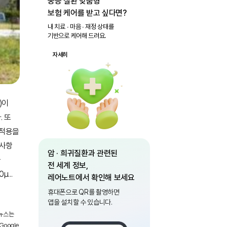
중증 질환 맞춤형
보험 케어를 받고 싶다면?
내 치료 ∙ 마음 ∙ 재정 상태를
기반으로 케어해 드려요.
자세히
)이
. 또
 적용을
부사항
암 · 희귀질환과 관련된
을
전 세계 정보,
0μ
...
레어노트에서 확인해 보세요
휴대폰으로 QR를 촬영하면
앱을 설치할 수 있습니다.
 뉴스는
oogle