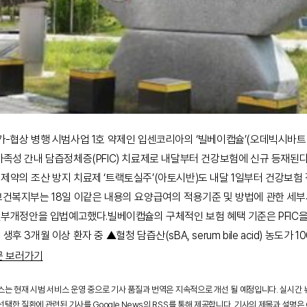
가-협상 병행 시범사업 1호 약제인 입센코리아의 ‘빌베이캡슐’(오데빅시바트
가족성 간내 담즙정체증(PFIC) 치료제로 내달부터 건강보험에 신규 등재된다
제약의 조산 방지 치료제 ‘트랙토실주’(아토시반)도 내달 1일부터 건강보험
보건복지부는 18일 이같은 내용의 요양급여의 적용기준 및 방법에 관한 세
 일부개정안을 입법예고했다.빌베이캡슐의 구체적인 보험 혜택 기준은 PFIC
생후 3개월 이상 환자 중 ▲혈청 담즙산(sBA, serum bile acid) 농도가 10
문 보러가기
스는 현재 시범 서비스 운영 중으로 기사 품질과 번역은 지속적으로 개선 될 예정입니다. 실시간
택한 질환에 관련된 기사를 Google News의 RSS를 통해 제공합니다. 기사의 제목과 설명은 G