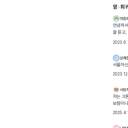
암 · 
여호
안녕하세요 농
을 듣고
업은 전도
2023. 6. 
장애인모
우 활동을
상쾌
서비스센
서울아산
영에 참
이에요.
2023. 12. 
일들을 
어노트 
사랑
답니다 : ) 저의 한걸음 한걸음으로 전달하고자 하는 것은 병 때문에
저는 크
하신 전
보험이나 
이 있다
2025. 4. 
다. 앞
희망 잃지 않고 