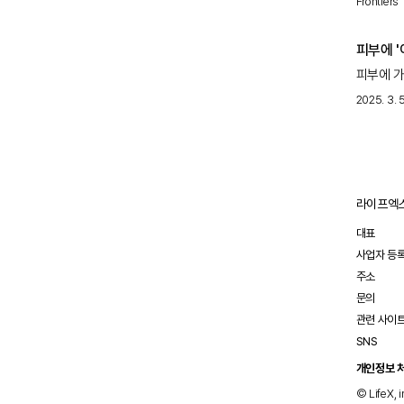
Frontiers
것으로 
피부에 '
피부에 가
발견했지만
2025. 3. 5
라이프엑스
대표
사업자 등
주소
문의
관련 사이
SNS
개인정보 
© LifeX, i