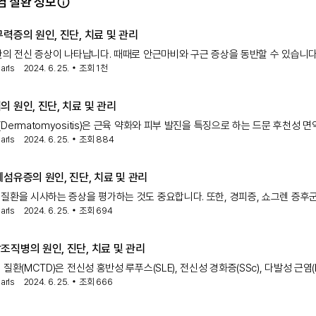
 질환 정보
력증의 원인, 진단, 치료 및 관리
한의 전신 증상이 나타납니다. 때때로 안근마비와 구근 증상을 동반할 수 있습니다
arls
2024. 6. 25.
조회
1천
염 및 피부근염 은 근위부 근육 약화를 일으키며 보통 통증을 동반합니다.
으로는 근육 자체의 염증입니다. 그레이브스
 원인, 진단, 치료 및 관리
Dermatomyositis)은 근육 약화와 피부 발진을 특징으로 하는 드문 후천성 면
arls
2024. 6. 25.
조회
884
환입
섬유증의 원인, 진단, 치료 및 관리
질환을 시사하는 증상을 평가하는 것도 중요합니다. 또한, 경피증, 쇼그렌 증후
arls
2024. 6. 25.
조회
694
염/피부근염과 같은 다른 자가면역 관련 질환도 고려하고 평가해야 합니다. 이
LD와 함께 나타날 수 있습니
조직병의 원인, 진단, 치료 및 관리
 질환(MCTD)은 전신성 홍반성 루푸스(SLE), 전신성 경화증(SSc), 다발성 근염(P
arls
2024. 6. 25.
조회
666
DM), 류마티스 관절염(RA) 등 최소 두 가지 결합 조직 질환(CTD)의 특징이 겹
 자가