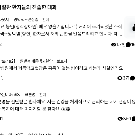
희귀질환 환자들의 진솔한 대화
와낫시
망막색소변성증
환자
인(청각장애인) 배우 양슬기입니다 : ) 커리어 추가되었단 소식
, 색소망막염(양안) 환자로서 저의 근황을 말씀드리려고 합니다. 제 직
사며, 부업으로 모델 겸 영화배우로 활동하고 있습니다. 작년에 한국
7.
1.7천
1
델협회 모델반을 수료했으며, 올해부터 본격적으로 모델 겸 영화배
 시작했습니다. 2023년 3월 ~ 5월 저의 활동을 말씀드리자면 삼성
한토끼a21
원발성 폐동맥고혈압
보호자
터 CF촬영과 은밀하게 위대하게 영화감독님의 단편영화 “정적” 촬
병원에서 폐동맥고혈압은 흉통이 없는 병이라고 하는데 사실인가요
여하였습니다. 또한 곧 있을 범죄스릴러 납치 영화 촬영에 참여할 예정
 농인(청각장애인)이고 색소망막염 환자인 저에게 어렵지만 의미있는
1.
371
하게 해주신 살아계신 하나님께 감사드립니다. 그리고 레어메이트, 레
여러분의 따뜻한 응원 덕분에 저는 어려운 걸 지금껏 잘 해낼 수 있었
하는비버n98
크론병
환자
 자포자기
론병을 진단받은 환자예요. 저는 건강을 체계적으로 관리하는 데에 관심이 
세계 모든 환자들에게 삶을 자신의 의지대로 살아간다면 기회와 희망
복지에 대해 이야기할 분 찾아요 👏🏻
는 것을 알려드리고 싶고 저를 통해 행복 바이러스를 전파하는 것입니
11.
850
으로도 승승장구하는 저의 소식을 전해드리면서 저로 인해 여러분도 늘
힘내셨으면 좋겠습니다! 그리고 저는 자신의 인생이야기를 담