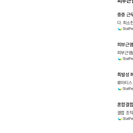
피부근염
중증 근무
다. 최소
StatPe
다발성 근
병리학적
피부근염의
피부근염(
StatPe
근육 질
특발성 폐
류마티스 
StatPe
다발성 근
상태는 I
혼합결합
결합 조직
StatPe
피부근염(
드문 전신