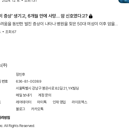
2024. 12. 8.
조회
131
나타났습니다.
이 증상' 생기고, 6개월 만에 사망… 암 신호였다고?
려움을 동반한 발진 증상이 나타나 병원을 찾은 50대 여성이 이후 암을
 6개월 만에 사...
.
조회
67
(주)
장민후
록 번호
636-81-00389
서울특별시 강남구 봉은사로 82길 21, YK빌딩
메일 보내기
계정 문의
트
레어데이터
마미톡
인재 영입
라이프엑스
블로그
카카오톡
처리방침
nc. All Rights Reserved.