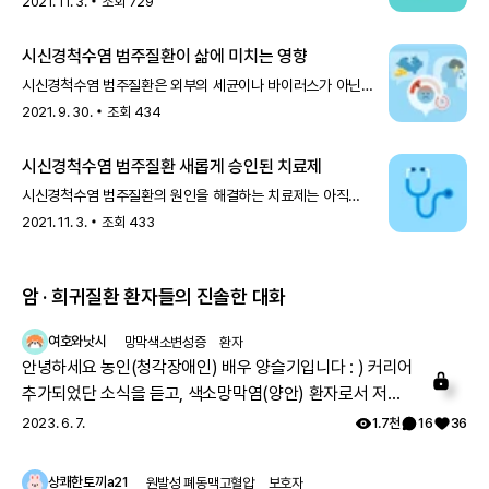
2021. 11. 3.
조회
729
장애를 입기도 합
시신경척수염 범주질환이 삶에 미치는 영향
시신경척수염 범주질환은 외부의 세균이나 바이러스가 아닌
자신의 세포나 조직을 공격해 염증을 일으키는
2021. 9. 30.
조회
434
자가면역질환으로, 주로 시신
시신경척수염 범주질환 새롭게 승인된 치료제
시신경척수염 범주질환의 원인을 해결하는 치료제는 아직
개발되지 않았습니다. 따라서 증상이 나타났을 때 고용량
2021. 11. 3.
조회
433
당질코르티코이드를
암 · 희귀질환 환자들의 진솔한 대화
여호와낫시
망막색소변성증
환자
안녕하세요 농인(청각장애인) 배우 양슬기입니다 : ) 커리어
추가되었단 소식을 듣고, 색소망막염(양안) 환자로서 저의
2
근황을 말씀드리려고 합니다. 제 직업은 전도사며, 부업으로
2023. 6. 7.
1.7천
16
36
모델 겸 영화배우로 활동하고 있습니다. 작년에 한국장애인
모델협회 모델반을 수료했으며, 올해부터 본격적으로 모델
상쾌한토끼a21
원발성 폐동맥고혈압
보호자