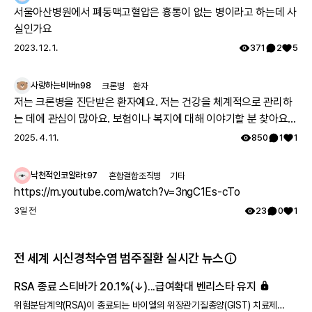
겸 영화배우 활동을 시작했습니다. 2023년 3월 ~ 5월 저의
서울아산병원에서 폐동맥고혈압은 흉통이 없는 병이라고 하는데 사
활동을 말씀드리자면 삼성서비스센터 CF촬영과 은밀하게
실인가요
위대하게 영화감독님의 단편영화 “정적” 촬영에 참여하였
2023. 12. 1.
371
2
5
습니다. 또한 곧 있을 범죄스릴러 납치 영화 촬영에 참여할
예정이에요. 농인(청각장애인)이고 색소망막염 환자인 저에
사랑하는비버n98
크론병
환자
게 어렵지만 의미있는 일들을 하게 해주신 살아계신 하나님
저는 크론병을 진단받은 환자예요. 저는 건강을 체계적으로 관리하
께 감사드립니다. 그리고 레어메이트, 레어노트 여러분의 따
는 데에 관심이 많아요. 보험이나 복지에 대해 이야기할 분 찾아요
뜻한 응원 덕분에 저는 어려운 걸 지금껏 잘 해낼 수 있었답
👏🏻
2025. 4. 11.
850
1
1
니다 : ) 저의 한걸음 한걸음으로 전달하고자 하는 것은 병
때문에 자포자기하신 전세계 모든 환자들에게 삶을 자신의
의지대로 살아간다면 기회와 희망이 있다는 것을 알려드리
낙천적인코알라t97
혼합결합조직병
기타
고 싶고 저를 통해 행복 바이러스를 전파하는 것입니다. 앞
https://m.youtube.com/watch?v=3ngC1Es-cTo
으로도 승승장구하는 저의 소식을 전해드리면서 저로 인해
3일 전
23
0
1
여러분도 늘 희망 잃지 않고 힘내셨으면 좋겠습니다! 그리고
저는 자신의 인생이야기를 담긴 자서전 출간 준비를 하고 있
습니다 : ) 저의 책으로 해피바이러스를 전할 수 있도록 최선
전 세계 시신경척수염 범주질환 실시간 뉴스
을 다 할 것입니다.
RSA 종료 스티바가 20.1%(↓)...급여확대 벤리스타 유지
위험분담계약(RSA)이 종료되는 바이엘의 위장관기질종양(GIST) 치료제