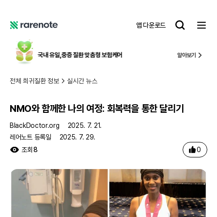
NMO와 함께한 나의 여정: 회복력을 통한 달리기
레
앱 다운로드
어
레
노
어
트
노
국내 유일,
중증 질환 맞춤형 보험케어
알아보기
트
전체 희귀질환 정보
실시간 뉴스
NMO와 함께한 나의 여정: 회복력을 통한 달리기
BlackDoctor.org
2025. 7. 21.
레어노트 등록일
2025. 7. 29.
0
조회
8