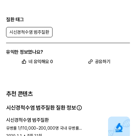
질환 태그
시신경척수염 범주질환
유익한 정보였나요?
네 유익해요 0
공유하기
추천 콘텐츠
시신경척수염 범주질환 질환 정보
시신경척수염 범주질환
유병률 1/110,000~200,000명 국내 유병률
2.56~3.56/110,000~200,000명 개요 시신경척수염
2020. 1. 1.
조회
2.1천