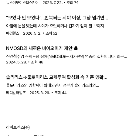
뉴스더보이스헬스케어
2025. 7. 22.
조회
74
스티바가정40mg(레고라페닙)의 상한금액이 다음달 1일부터 20% 가량
인하된다.또 RSA 약제 중 급여 사용범위가 같은 날부터 확대되는
글락소스미스클라인의 루프스 치료제 벤리스타주(벨리무맙)는 종전 가격을
"보였다 안 보였다"…반복되는 시야 이상, 그냥 넘기면
유지하고, 로슈의 시신경척수염 범주질환 치료제 엔스프링프리필드시린지주
안 되는 이유
아침에 눈을 떴는데 시야가 흐릿하거나 갑자기 앞이 잘 보이지
(사트랄리주맙)은 소폭 하향 조정된다.20일 관련 업계에 따르면 보건복지부는
않으면 대부분 피로 탓으로 넘긴다. 잠시 후 시야가 돌아오면
다음달 1일 적용 목표로 이 같이 약제급여목록표 개정을 추진 중이다.먼저
매경헬스
2026. 5. 2.
조회
52
별다른 의심 없이 다시 일상을 이어간다. 하지만 이런 증상이
스티바가정40mg은 RSA 계약이 종료
반복되면 단순 컨디션 문제가 아닐 수 있다. 특히 시력이
NMOSD의 새로운 바이오마커 제안
떨어졌다가 회복되는 양상이 이어질 경우 신경계 이상을
의심해야 한다.1일 의료계에 따르면 이 같은 반복 증상은
신경척수염 스펙트럼 장애(NMOSD)는 자가면역 염증성 질환입니다. 최근
시신경척수염 범주질환의 신호일 수 있다. 이 질환은 면역체계
2024. 5. 28.
조회
48
혈청 신경필라멘트 경쇄(sNfL)와 혈청 교세포 섬유성 산성 단백질(sGFAP)이
이상으로 자신의 중추신경계를 공격해 시신경과 척수에 염증을
NMOSD의 바이오마커로 제안되었습니다.
일으키는 희귀 자가면역질환이다. 과거에는 시신경염과
솔리리스→울토미리스 교체투여 활성화 속 기준 명확화
척수염이 동시에
울토미리스의 영향력이 확대되면서 정부가 솔리리스와의
교체투여 기준을 명확화 했다.급여 확대로 활용도가 높아짐에
메디칼타임즈
2025. 3. 26.
조회
44
따라 임상현장 혼란을 사전에 차단하겠다는 의도로 풀이된다.
아스트라제네카 희귀질환 치료제 울토미리스 제품사진.25일
제약업계에 따르면, 보건복지부는 올해부터 아스트라제네카
울토미리스(라불리주맙)를 비정형 용혈성 요독 증후군(atypical
Hemolytic Uremic Syndrome, aHUS)에까지 급여를 확대
라이프엑스(주)
적용 중이다.울토미리스는 솔리리스(에쿨리주맙) 대비 반감기를
약 4배 연장한 차세대 C5 보체 억제제다. 솔리리스는 2주