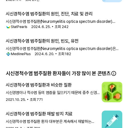
범주질환은 중추 신경계를 공격해 주로 시신경과 척수에 영향을
미치는 질환입니다. 면역세포가 외부의 세균이나 바이러스
시신경척수염 범주질환의 원인, 진단, 치료 및 관리
시신경척수염 범주질환(Neuromyelitis optica spectrum disorder)
StatPearls
2024. 6. 25.
조회
242
(NMOSD), 이전에는 신경척수염
시신경척수염 범주질환의 원인, 빈도, 유전
시신경척수염 범주질환(Neuromyelitis optica spectrum disorder)은
MedlinePlus
2024. 6. 20.
조회
182
눈의 신경과 뇌와 척수를 포함한
시신경척수염 범주질환 환자들이 가장 많이 본 콘텐츠
시신경척수염 범주질환과 비슷한 질환
시신경염이나 척수염 등의 염증을 일으키기 때문에 중추 신경계
염증성 질환이라고도 불립니다. 대표적인 예로 시신경척수염
2021. 10. 25.
조회
771
범주질환, 다발경화증, MOG 항체* 연관질환 등이 있습니다.
MOG 항체Myelin Oligodendrocyte
시신경척수염 범주질환 재발 방지 치료
시신경척수염 범주질환 환자 대부분은 계속해서 재발하는
증상과 불완전한 회복을 거듭하며 건강이 악화되고 영구적인