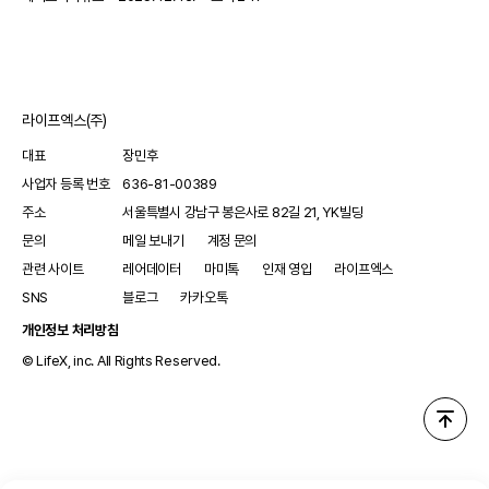
쾌척했고, 언노운크루 멤버들도 동참하여 선행 릴레이를
루게릭병 치료제 ‘라디컷현탁액’(에다라본)의 판매를 승인했다.
이어갔다고 한다. 이외에도 일반 시민들과 팬들 등 약 3
라디컷은 세계 최초이자 현재까지 유일한 에다라본 경구용
정제로 정맥주사제의 통원횟수를 줄여 환자 치료 순응도를
개선한 제품으로 2022년 5월 미국 식품의약국(FDA) 허가를
받았다. 라디컷 현탁액은 미국에서는 '라디카바(Radicava)'라는
라이프엑스(주)
제품으로 판매되고 있다. 미쓰비시다나베가 개발한 라디컷은
ALS의 발병 및 진행에 관련하는 것으로 알려진 산화스트
대표
장민후
사업자 등록 번호
636-81-00389
주소
서울특별시 강남구 봉은사로 82길 21, YK빌딩
문의
메일 보내기
계정 문의
관련 사이트
레어데이터
마미톡
인재 영입
라이프엑스
SNS
블로그
카카오톡
개인정보 처리방침
© LifeX, inc. All Rights Reserved.