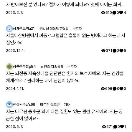
사 받아보신 분 있나요? 절차가 어떻게 되나요? 첫째 아이는 희귀질
환 진단받았고, 당시에 애기 아빠랑 저랑 유전자 검사했는데 돌연변
2023. 2. 7.
610
0
4
이라고 하시더라구요.. 둘째 임신했는데 유전은 안 된다지만 워낙에
걱정스러워서리.. 다들 몇주차에 무슨 검사하셨나요? 도움 좀 주심
상쾌한토끼a21
원발성 폐동맥고혈압
보호자
감사하겠습니다.
서울아산병원에서 폐동맥고혈압은 흉통이 없는 병이라고 하는데 사
실인가요
2023. 12. 1.
371
2
5
상큼한푸들p54
뇌전증 지속상태
보호자
저는 뇌전증 지속상태을 진단받은 환자의 보호자예요. 저는 건강을
체계적으로 관리하는 데에 관심이 많아요.
2024. 1. 11.
696
0
0
진실된수달s69
마르판 증후군
기타
저는 마르판 증후군 외에 다른 질환도 있는 관련 유저예요. 저는 궁
금한 점이 많아요~
2023. 5. 7.
571
0
1