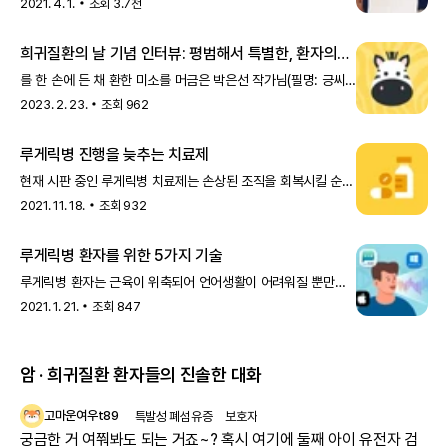
2021. 4. 1.
조회
3.7천
비롯한 운동신경질환 환자에게서 흔히 발생합니다.
거짓숨뇌감정은 감정실금Emotional Incontine
희귀질환의 날 기념 인터뷰: 평범해서 특별한, 환자의
보호자 이야기
를 한 손에 든 채 환한 미소를 머금은 박은선 작가님(필명: 긍씨)
을 만나 이야기를 나누었습니다. 아버지와 루게릭병 아버님께
2023. 2. 23.
조회
962
처음 증상이 나타난 시기와 확진 시기가 궁금합니다. 아버지는
점진적으로 병이 진행된 경우라, 증상
루게릭병 진행을 늦추는 치료제
현재 시판 중인 루게릭병 치료제는 손상된 조직을 회복시킬 순
없지만, 질환의 진행을 지연시키고 증상을 더욱 잘 관리할 수
2021. 11. 18.
조회
932
있도록 돕
루게릭병 환자를 위한 5가지 기술
루게릭병 환자는 근육이 위축되어 언어생활이 어려워질 뿐만
아니라 다양한 정보에 접근하기가 점차 힘들어집니다. 그러나
2021. 1. 21.
조회
847
암 · 희귀질환 환자들의 진솔한 대화
고마운여우t89
특발성 폐섬유증
보호자
궁금한 거 여쭤봐도 되는 거죠~? 혹시 여기에 둘째 아이 유전자 검