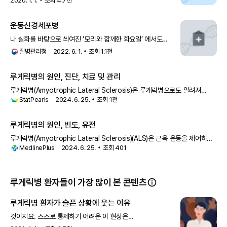
2020. 1. 1.
조회
4.7천
근육 사이에서 신호를 전달하는 운동신경세포가 선택적으로
사멸하는 진행성 신경 퇴행성 질환으로, 정식
운동신경세포병
나 실화를 바탕으로 씌여진 ‘모리와 함께한 화요일’ 에서도
소재로 사용되어 우리에게 비교적 친숙한 용어인 루게릭병(Lou
질병관리청
2022. 6. 1.
조회
1.1천
Gehrig`s Disease)이라고도 불립니다. 가장 잘 알려진
운동신경원 병으로 상위와 하위 운
루게릭병의 원인, 진단, 치료 및 관리
루게릭병(Amyotrophic Lateral Sclerosis)은 루게릭병으로도 알려져
StatPearls
2024. 6. 25.
조회
1천
있으며, 상위 및 하위 운동
루게릭병의 원인, 빈도, 유전
루게릭병(Amyotrophic Lateral Sclerosis)(ALS)은 근육 운동을 제어하는
MedlinePlus
2024. 6. 25.
조회
401
특수 신경 세포인
루게릭병 환자들이 가장 많이 본 콘텐츠
루게릭병 환자가 슬픈 상황에 웃는 이유
것이지요. 스스로 통제하기 어려운 이 현상은
거짓숨뇌감정PBA; Pseudobulbar affect으로, 루게릭병을