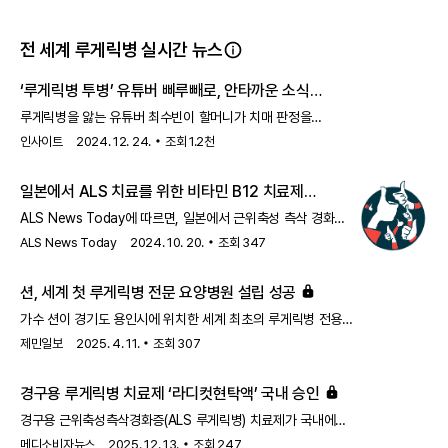
전 세계 루게릭병 실시간 뉴스
‘루게릭병 투병’ 유튜버 삐루빼로, 안타까운 소식
전했다... 할머니 ‘치매’ 판정
루게릭병을 앓는 유튜버 최수빈이 할머니가 치매 판정을
받았다고 고백했다.
인사이트
2024. 12. 24.
조회
1.2천
일본에서 ALS 치료를 위한 비타민 B12 치료제
로제발라민 승인
ALS News Today에 따르면, 일본에서 근위축성 측삭 경화증
(ALS) 치료를 위한 비타민 B12 치료제인 로제발라민이
ALS News Today
2024. 10. 20.
조회
347
승인되었습니다. 이 치료제는 ALS 환자들에게 새로운 치료
옵션을 제공할 것으로 기대됩니다.
션, 세계 첫 루게릭병 전문 요양병원 설립 성공
가수 션이 경기도 용인시에 위치한 세계 최초의 루게릭병 전용
요양 병원을 개원했다. 이번 소식은 지난 6일 유튜브 채널
제민일보
2025. 4. 11.
조회
307
'션과함께'에 공개된 영상에서 알려졌으며, 이날 행사에는 그의
아내 정혜영도 함께 참석해 의미를 더했다.이번 병원의 건립을
경구용 루게릭병 치료제 ‘라디컷현탁액’ 국내 승인
위해 션과 고 박승일 공동대표는 무려 15년간 약 239억
원이라는 거액을 모금하는 노력을 기울였다. 특히 지드래곤 역시
경구용 근위축성측삭경화증(ALS 루게릭병) 치료제가 국내에서
아이스버킷챌린지 당시와 이후 꾸준히 참여하며 총 1억원 이상을
허가를 받았다.식품의약품안전처는 10일 다나베파마코리아의
메디소비자뉴스
2025. 12. 13.
조회
247