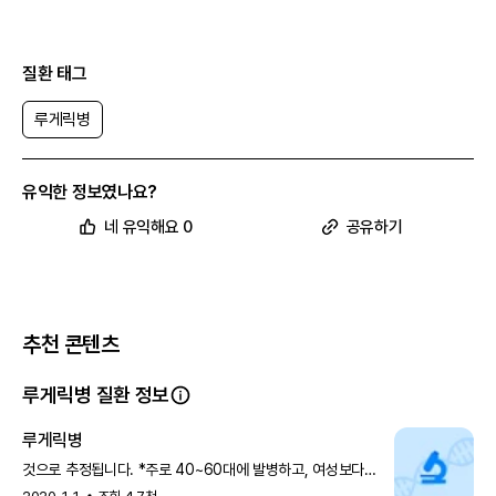
질환 태그
루게릭병
유익한 정보였나요?
네 유익해요 0
공유하기
추천 콘텐츠
루게릭병 질환 정보
루게릭병
것으로 추정됩니다. *주로 40~60대에 발병하고, 여성보다
남성에게서 1.6배 더 많이 발병합니다. 개요 루게릭병은 뇌와