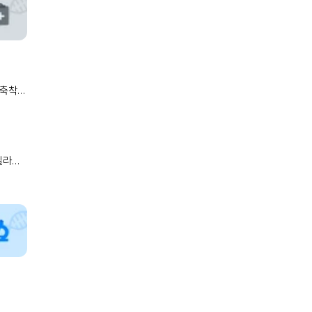
넬라
이드성