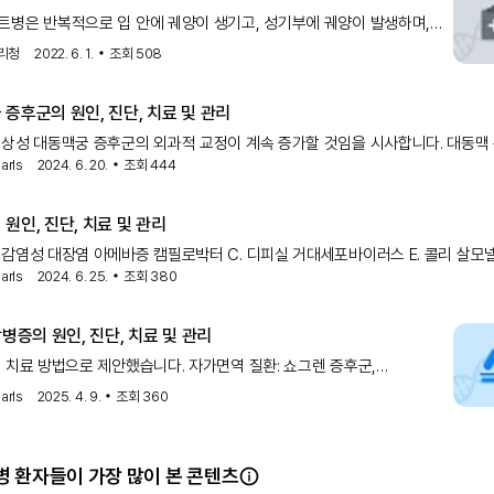
병은 반복적으로 입 안에 궤양이 생기고, 성기부에 궤양이 발생하며,
라서는 눈 안에 염증이 발생해서
리청
2022. 6. 1.
조회
508
증후군의 원인, 진단, 치료 및 관리
상성 대동맥궁 증후군의 외과적 교정이 계속 증가할 것임을 시사합니다. 대동맥 축착
arls
2024. 6. 20.
조회
444
 베체트병 거대 세포 동맥염 Ig-G4 관련 질환 가와사키병 류마티스 관절염
사르코이드증 TA는 치료법이 없는 복잡
원인, 진단, 치료 및 관리
감염성 대장염 아메바증 캠필로박터 C. 디피실 거대세포바이러스 E. 콜리 살모
arls
2024. 6. 25.
조회
380
감염성 베체트병 일반 변이 면역 결핍증 게실염 약물 유발 대장염(예: 비스테로
및 면역요법) 허혈성 대장염
장병증의 원인, 진단, 치료 및 관리
 치료 방법으로 제안했습니다. 자가면역 질환: 쇼그렌 증후군,
, 전신성 홍반성 루푸스, 베체트병을 포함한 자가면역 질환이 IgA
arls
2025. 4. 9.
조회
360
련이 있습니다. 피부 질환: 피부 질환은 IgA 신장병증과 관련된
 환자들이 가장 많이 본 콘텐츠