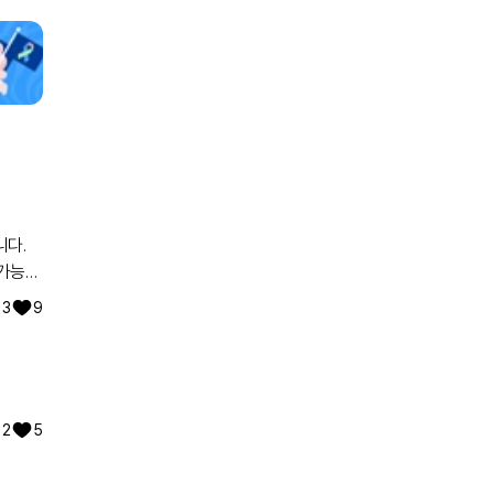
불가능한
3
9
고 쭉
여러
 같은
2
5
는중이니