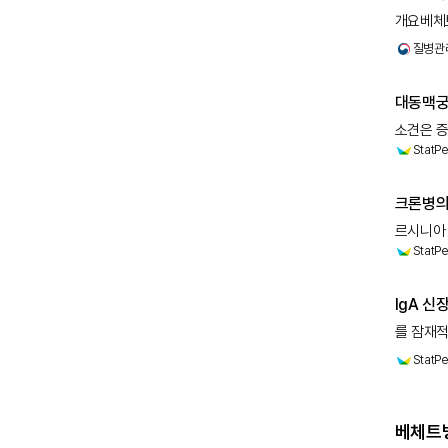
개요베체트
경우에 따
질병관
대동맥궁 
소견은 증
StatPe
동맥경화증
크론병의 
르시니아 
StatPe
시겔라 비
항염증제 
IgA 신
를 잠재적
척추관절염
StatPe
발생과 관
베체트병