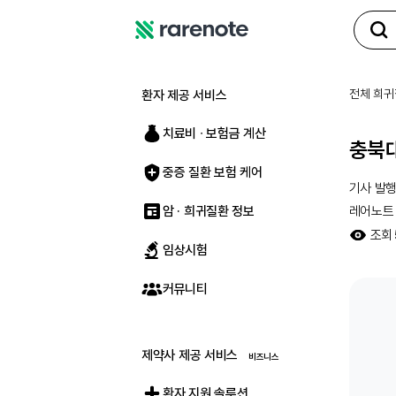
레
어
노
전체 희귀
환자 제공 서비스
트
치료비 ∙ 보험금 계산
충북대
중증 질환 보험 케어
기사 발
암 · 희귀질환 정보
레어노트
조회
임상시험
커뮤니티
제약사 제공 서비스
환자 지원 솔루션