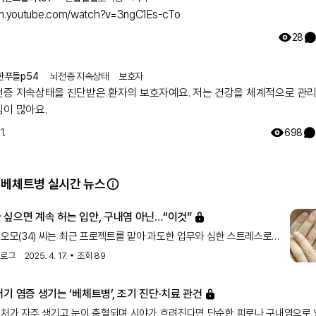
/m.youtube.com/watch?v=3ngC1Es-cTo
28
한푸들p54
뇌전증 지속상태
보호자
전증 지속상태을 진단받은 환자의 보호자예요. 저는 건강을 체계적으로 관
심이 많아요.
1.
698
 베체트병 실시간 뉴스
 싶으면 계속 허는 입안, 구내염 아닌…“이것”
 오모(34) 씨는 최근 프로젝트를 맡아 과도한 업무와 심한 스트레스로
의 연속이다. 몇 달 전부터 재발하는 입안이 계속 헐고, 따끔따끔한
스로그
2025. 4. 17.
조회
89
기기도 했다. 오 씨는 단순 구내염으로 여기고, 약국에서 항생제를 구매해
연고도 발랐다. 하지만, 증세는 호전되지 않았다. 궤양이 입안 전체로
기 염증 생기는 ‘베체트병’, 조기 진단·치료 관건
도 제대로 하지 못하는 지경에 이르렀고, 오 씨는 병원을 찾아
상처가 자주 생기고 눈이 충혈되며 시야가 흐려진다면 단순한 피로나 구내염으로
’을 진단받았다.‘베체트병’은 대표적인 자가면역질환이다. 입안이 헐고