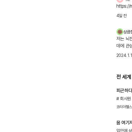
https:/
4일 전
상큼
저는 뇌
데에 관
2024. 1. 1
전 세계
피곤하다
# 회사원
피곤한 날
코리아헬
궤양이 생
복용하고 
몸 여기저
번져 식사
입안에 
‘베체트병