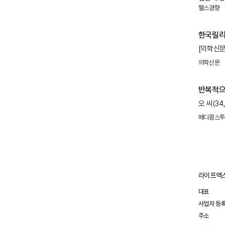
헬스경향
말아야 한
성기 주위
주로 20
만성질환이
한국릴리
따라서 
[의학신문
입과 성기
문화 강화
의학신문
이번 사무
등을 통해
반복적으
리프레시 
오 씨(3
방침이다.
피곤한 나
15년째 
메디팜스
따끔따끔한
약국에서 
않았다. 
이르러서
자가면역질
라이프엑스
대표
사업자 등
주소