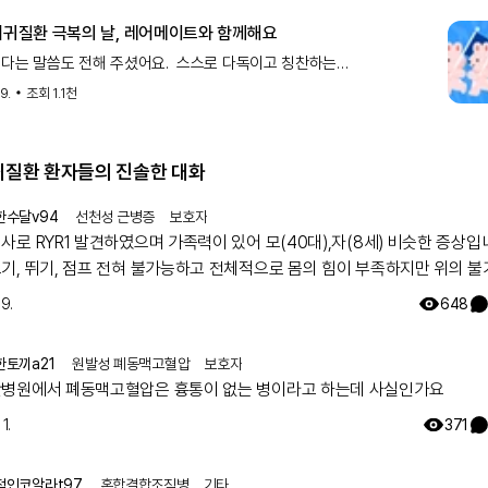
 희귀질환 극복의 날, 레어메이트와 함께해요
다는 말씀도 전해 주셨어요. 스스로 다독이고 칭찬하는
고앵스님 귀여운샴고앵스님은 8년 전 베체트병을 진단받으셨어요.
9.
조회
1.1천
상보다 더욱 힘들었던 것은 ‘왜 나는 남들처럼 평범하게 살 수
라는 생
희귀질환 환자들의 진솔한 대화
한수달v94
선천성 근병증
보호자
 RYR1 발견하였으며 가족력이 있어 모(40대),자(8세) 비슷한 증상입니다.
기, 뛰기, 점프 전혀 불가능하고 전체적으로 몸의 힘이 부족하지만 위의 
지만 일상생활 가능합니다. 모의 유아시절인 35년전 서울대병원 진료를
19.
648
 그당시에는 아킬레스건이 짧아서 그런거라고 운동 열심히 하라는 답을 듣
 출산후 첫째아이도 같은 증상으로 서울대병원 방문하여 근육병의심으로 
한토끼a21
원발성 폐동맥고혈압
보호자
하였으나 정확한 이유는 찾지 못했고 국내에는 없는 유형이며 다른나라에도
병원에서 폐동맥고혈압은 흉통이 없는 병이라고 하는데 사실인가요
나 알아보기로 하고 주기적으로 외래만 다녔습니다. 그렇게 아이가 7세가 되
에서 ryr1 발견하였고 드디어 모자 모두 최종진단 받았어요. 이 글 작성후 한달
1.
371
늘 서울대 외래에 가서 말씀드리니 아니라고, 잘못된 검사결과라고 찾고 있
자고 하십니다 ㅠㅠ
적인코알라t97
혼합결합조직병
기타