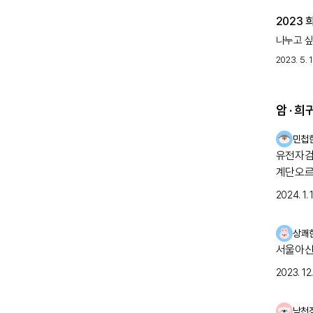
2023
나누고 싶
귀여운샴
2023. 5. 1
신체적 증
없을까?’
암 · 
민첩
유전자검사로
계단오르
점을 빼고는 힘들
2024. 1. 
보았으나
지내다가
상쾌
검사를 
서울아산
케이스가 있
고 지방병원
2023. 12. 
뒤, 오
기다려보
낙천