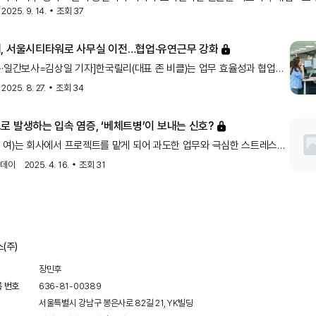
2025. 9. 14.
조회
37
다. 몸 여러 부위에 염증을 일으키는 베체트병의 신호일 수 있기 때문이다.베체
 궤양과 피부 병변, 눈의 염증(포도막염) 등이 주요 증상이
~40대에서 흔히 발병하며 남성이 여성보다 증상이 심한 경우가 많다. 완치가 어
지만 조기진단과 꾸준한 치료를 통해 증상을 조절하고 일상생활을 유지할 수 있
, 서울시티타워로 사무실 이전…협업·유연근무 강화
염증이 반복된다면 방치하지 말고 빨리 병원을 찾아야 한다.베체트병의 대표적인
·일간보사=김상일 기자]한국릴리(대표 존 비클)는 업무 효율성과 협업
 주변 궤양, 눈의 염증(포도막염), 피부발진 등이다. 무릎·발목관절이
를 위해 서울 중구 ‘서울시티타워’로 사무실을 이전했다고 26일 밝혔다.
2025. 8. 27.
조회
34
실 이전은 자율좌석제 도입과 첨단 IT 인프라 구축, 포커스 부스 마련
 유연한 근무 환경과 업무 몰입도를 높이기 위한 조치다. 회의실과
로 발생하는 입속 염증, ‘베체트병’이 보내는 신호?
공간도 확충해 직원 간 열린 소통과 아이디어 교류를 촉진한다는
4, 여)는 회사에서 프로젝트를 맡게 되어 과도한 업무와 극심한 스트레스로
한국릴리는 2011년 여성가족부로부터 가족친화기업 인증을 받은 이후
날을 보내고 있다. 몇 달 전부터 지속적으로 재발하는 입안이 헐고
인증을 유지하고 있으며, 유연근무제·재충전휴가·패밀리데이 등 일과
투데이
2025. 4. 16.
조회
31
 궤양이 지속적으로 나타났다. 오 씨는 단순 구내염이라 여기고
항생제를 구매해 복용하고 연고도 발랐지만, 증세는 쉽게 호전되지
결국 궤양이 입안 전체에 번져 식사도 제대로 하지 못하는 지경에
야 오 씨는 병원을 찾았고 베체트병을 진단받았다.베체트병은 대표적인
환으로, 입안이 헐고 성기 주위에 궤양, 피부 병변, 눈의 염증(포도막염)
(주)
장민후
록 번호
636-81-00389
서울특별시 강남구 봉은사로 82길 21, YK빌딩