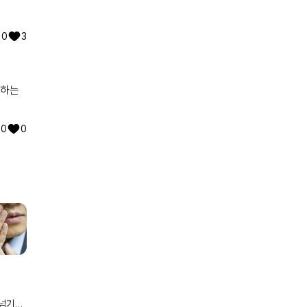
0
3
리하는
0
0
 넘기지