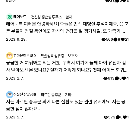
5일 전
33
0
3
레어노트
전신성 홍반성 루푸스
환자
레어노트 여러분 안녕하세요! 오늘은 민족 대명절 추석이예요. 🌕 모
든 분들이 명절 동안에도 자신의 건강을 잘 챙기시길, 또 가족과 함
께 따뜻하고 행복한 시간 보내시길 레어노트팀이 기원하겠습니다!
2023. 9. 29.
566
8
21
해피 추석 되세요! 🥳
고마운여우t89
특발성 폐섬유증
보호자
궁금한 거 여쭤봐도 되는 거죠~? 혹시 여기에 둘째 아이 유전자 검
사 받아보신 분 있나요? 절차가 어떻게 되나요? 첫째 아이는 희귀질
환 진단받았고, 당시에 애기 아빠랑 저랑 유전자 검사했는데 돌연변
2023. 2. 7.
613
0
4
이라고 하시더라구요.. 둘째 임신했는데 유전은 안 된다지만 워낙에
걱정스러워서리.. 다들 몇주차에 무슨 검사하셨나요? 도움 좀 주심
진실된수달s69
마르판 증후군
기타
감사하겠습니다.
저는 마르판 증후군 외에 다른 질환도 있는 관련 유저예요. 저는 궁
금한 점이 많아요~
2023. 5. 7.
573
0
1