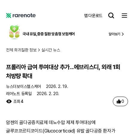
프롤리아 급여 투여대상 추가...에브리스디, 외래 1회 처방량 확대
레
앱 다운로드
어
레
노
어
트
노
국내 유일,
중증 질환 맞춤형 보험케어
알아보기
트
전체 희귀질환 정보
실시간 뉴스
프롤리아 급여 투여대상 추가...에브리스디, 외래 1회
처방량 확대
뉴스더보이스헬스케어
2026. 2. 19.
레어노트 등록일
2026. 2. 20.
0
조회
4
암젠의 골다공증치료제 데노수맙 제제 투여대상에
글루코코르티코이드(Glucocorticoid) 유발 골다공증 환자가