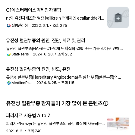
C1에스터레이스억제인자결핍
nt와 유전자재조합 혈장 kallikrein 억제제인 ecallantide가
있습니다. Icatibant는 유전성 혈관부종의 급성 악화시 사용할
질병관리청
2022. 6. 1.
조회
275
수 있는 약으로 국내 식약처 승인을 최근 받아 현재 사용이
가능합니다. 수술이나 치과
유전성 혈관부종의 원인, 진단, 치료 및 관리
유전성 혈관부종(HAE)은 C1-억제 단백질의 결핍 또는 기능 장애로 인해
StatPearls
2024. 6. 20.
조회
232
발생하는 상염색체 우성 질환입니다. 이러한 이유
유전성 혈관부종의 원인, 빈도, 유전
유전성 혈관부종(Hereditary Angioedema)은 심한 부종(혈관부종)의
MedlinePlus
2024. 6. 25.
조회
115
재발성 에피소드로 특징지어지는 질환입니다
유전성 혈관부종 환자들이 가장 많이 본 콘텐츠
피라지르 사용법 A to Z
피라지르Firazyr는 유전성 혈관부종의 급성 발작에 사용되는
치료제로, 환자 본인이 직접 주사할 수 있는 ‘자가 투여
2021. 6. 2.
조회
740