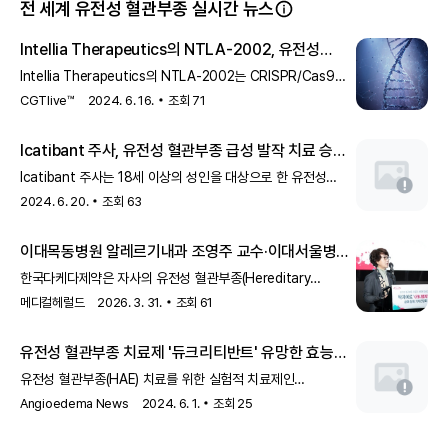
전 세계 유전성 혈관부종 실시간 뉴스
Intellia Therapeutics의 NTLA-2002, 유전성
혈관부종 치료를 위한 임상 시험 중
Intellia Therapeutics의 NTLA-2002는 CRISPR/Cas9
기반의 유전자 편집 치료제로, 유전성 혈관부종 치료를 위해
CGTlive™
2024. 6. 16.
조회
71
1/2상 임상 시험에서 평가되고 있습니다.
Icatibant 주사, 유전성 혈관부종 급성 발작 치료 승인
Icatibant 주사는 18세 이상의 성인을 대상으로 한 유전성
혈관부종(HAE) 급성 발작 치료에 사용됩니다. 이는 회사가 미국
2024. 6. 20.
조회
63
식품의약국(USFDA)으로부터 받은 첫 번째 펩타이드 제품
승인입니다.
이대목동병원 알레르기내과 조영주 교수·이대서울병원
알레르기내과 안경민 교수 발표…'예방치료 중심
한국다케다제약은 자사의 유전성 혈관부종(Hereditary
패러다임 변화 조명' 한국다케다제약, 유전성 혈관부종
Angioedema, 이하 HAE) 장기 예방 치료제 ‘탁자이로(성분명:
메디컬헤럴드
2026. 3. 31.
조회
61
라나델루맙)’의 국내 건강보험 급여 등재 및 출시를 기념해
예방 치료제 '탁자이로' 급여 등재 기념 기자간담회 개최
기자간담회를 개최했다고 25일 밝혔다.이번 급여 기준은
유전성 혈관부종 치료제 '듀크리티반트' 유망한 효능
‘요양급여의 적용기준 및 방법에 관한
보여
유전성 혈관부종(HAE) 치료를 위한 실험적 치료제인
듀크리티반트가 필요 시 사용 및 예방 치료로서 유망한 효능을
Angioedema News
2024. 6. 1.
조회
25
보였습니다. 소규모 임상 시험 결과에 따르면, 듀크리티반트는
획득성 C1-억제제 결핍으로 인한 혈관부종 발작을 효과적이고