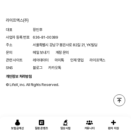
안전하게 치료하고 예방할 수 있는 잠재력을 가지고 있습니다.
라이프엑스(주)
대표
장민후
사업자 등록 번호
636-81-00389
주소
서울특별시 강남구 봉은사로 82길 21, YK빌딩
문의
메일 보내기
계정 문의
관련 사이트
레어데이터
마미톡
인재 영입
라이프엑스
SNS
블로그
카카오톡
개인정보 처리방침
© LifeX, inc. All Rights Reserved.
보험금계산
질환 콘텐츠
임상시험
커뮤니티
환자 지원