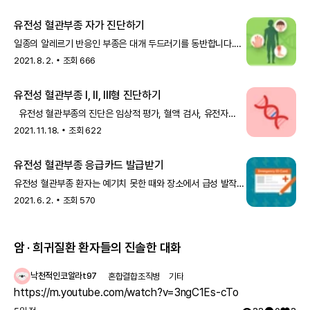
주사제’입니다. 피라지르는
유전성 혈관부종 자가 진단하기
일종의 알레르기 반응인 부종은 대개 두드러기를 동반합니다.
그러나 두드러기 없이 부종만 나타나기도 하는데, 유전성
2021. 8. 2.
조회
666
혈관부종이 이에 해당합니다. 유전성 혈관부종은 전 세계에서
5만명 중 1명꼴로 발병하지만, 2019년 기준 국내에
유전성 혈관부종 I, II, III형 진단하기
유전성 혈관부종의 진단은 임상적 평가, 혈액 검사, 유전자
검사 등을 통해 이뤄지는데요. 처음에는 임상적 증상이나
2021. 11. 18.
조회
622
가족력을
유전성 혈관부종 응급카드 발급받기
유전성 혈관부종 환자는 예기치 못한 때와 장소에서 급성 발작을
겪습니다. 이때, 바로 치료제를 투여하거나 보호자가 환자를
2021. 6. 2.
조회
570
암 · 희귀질환 환자들의 진솔한 대화
낙천적인코알라t97
혼합결합조직병
기타
https://m.youtube.com/watch?v=3ngC1Es-cTo