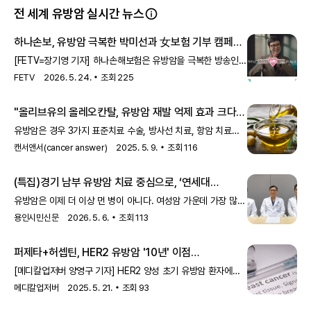
전 세계 유방암 실시간 뉴스
하나손보, 유방암 극복한 박미선과 女보험 기부 캠페인
- FETV
[FETV=장기영 기자] 하나손해보험은 유방암을 극복한 방송인
박미선씨와 함께 여성건강보험 연계 기부 캠페인을 진행한다.
FETV
2026. 5. 24.
조회
225
하나손보는 ‘하나더스마트 여성건강보험’ 가
"올리브유의 올레오칸탈, 유방암 재발 억제 효과 크다"
유방암은 경우 3가지 표준치료 수술, 방사선 치료, 항암 치료를
적절히 시행해도 재발율이 높다. 유방암 재발을 막기 위한
캔서앤서(cancer answer)
2025. 5. 9.
조회
116
노력이 필수적인데, 엑스트라 버진 올리브오일(EVOO)에 주로
들어 있는 올레오칸탈(천연 페놀 성분)이 암 재발을 막는데
(특집)경기 남부 유방암 치료 중심으로, ‘연세대
도움을 준다는 연구 결과가 있다.2019년 7월 미국암학회
용인세브란스병원 유방외과’
(AACR)가 발행하는 국제학술지 ‘암 연구(Cancer
유방암은 이제 더 이상 먼 병이 아니다. 여성암 가운데 가장 많이
Research)’에 게재된 논문 ‘올리브오일 유래 올레오칸탈을
발생하는 암으로 자리 잡은 지 오래고, 40~50대를 중심으로
용인시민신문
2026. 5. 6.
조회
113
이용한 유방암 재발 예방’은 올레오칸탈의 유방암 재발을
환자층도 두텁다. 조기 검진과 치료 기술이 발전하면서 생존율은
억제하는 효과를 동물 모델에서 입증한 전임상 연구 결과다.연
높아졌지만 막상 환자로선 진단을 받은 뒤부터 더 큰 고민이
퍼제타+허셉틴, HER2 유방암 '10년' 이점
시작된다. 어디에서 수술받을지, 항암과 방사선은 어떻게
입증...'완치'에 한걸음 더 - 메디칼업저버
이어질지, 재건은 가능한지, 그리고 서울 대형병원까지 가야
[메디칼업저버 양영구 기자] HER2 양성 초기 유방암 환자에게
하는지 같은 현실적인 문제다.지역 주민 걱정과 두려움에 답하는
'완치'가 한 걸음 가까이 다가왔다.최근 로슈는 HER2 양성 조기
메디칼업저버
2025. 5. 21.
조회
93
거점 병원경기 남부에서 이 물음에 가장 분명하게 답하고 있는
유방암 수술 후 보조요법으로