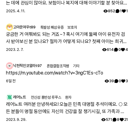
는 데에 관심이 많아요. 보험이나 복지에 대해 이야기할 분 찾아요
👏🏻
2025. 4. 11.
852
1
1
고마운여우t89
특발성 폐섬유증
보호자
궁금한 거 여쭤봐도 되는 거죠~? 혹시 여기에 둘째 아이 유전자 검
사 받아보신 분 있나요? 절차가 어떻게 되나요? 첫째 아이는 희귀질
환 진단받았고, 당시에 애기 아빠랑 저랑 유전자 검사했는데 돌연변
2023. 2. 7.
614
0
4
이라고 하시더라구요.. 둘째 임신했는데 유전은 안 된다지만 워낙에
걱정스러워서리.. 다들 몇주차에 무슨 검사하셨나요? 도움 좀 주심
낙천적인코알라t97
혼합결합조직병
기타
감사하겠습니다.
https://m.youtube.com/watch?v=3ngC1Es-cTo
6일 전
39
0
3
레어노트
전신성 홍반성 루푸스
환자
레어노트 여러분 안녕하세요! 오늘은 민족 대명절 추석이예요. 🌕 모
든 분들이 명절 동안에도 자신의 건강을 잘 챙기시길, 또 가족과 함
께 따뜻하고 행복한 시간 보내시길 레어노트팀이 기원하겠습니다!
2023. 9. 29.
571
8
21
해피 추석 되세요! 🥳