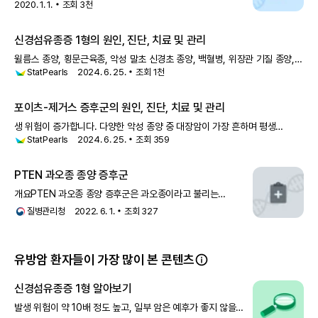
가능성이 높은 편이에요.[4] 여성의 경우 유방암 발생 위험이 약
2020. 1. 1.
조회
3천
3.5배 높으며, 특히 50세 이전에 유방암이 발병할 확률은 5배
더 높아져요. 위벽에 발
신경섬유종증 1형의 원인, 진단, 치료 및 관리
윌름스 종양, 횡문근육종, 악성 말초 신경초 종양, 백혈병, 위장관 기질 종양,
StatPearls
2024. 6. 25.
조회
1천
갈색세포종, 망막모세포종, 유방암, 악성 흑색종이 보고되었습니다. 시신경
교종은 NF-1을 가진 6세 이하 어린이의 약 15%에서 나타납니다
포이츠-제거스 증후군의 원인, 진단, 치료 및 관리
생 위험이 증가합니다. 다양한 악성 종양 중 대장암이 가장 흔하며 평생
StatPearls
2024. 6. 25.
조회
359
위험률이 39%입니다. 여성의 경우 유방암이 32%에서 54%의 평생
위험률로 그 뒤를 잇습니다. 포이츠-제거스 증후군을 가진 여성은 양성 난소
성선
PTEN 과오종 종양 증후군
개요PTEN 과오종 종양 증후군은 과오종이라고 불리는
비종양성 종괴와 여러 종류의 암, 특히 유방암, 갑상샘암,
질병관리청
2022. 6. 1.
조회
327
자궁내막암의 발병위험도가 높은 질환입니다. 과오종은 피부와
점막(입과 코의 내부)에 흔하게 나
유방암 환자들이 가장 많이 본 콘텐츠
신경섬유종증 1형 알아보기
발생 위험이 약 10배 정도 높고, 일부 암은 예후가 좋지 않을