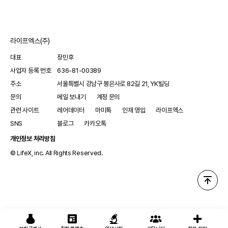
곳 가운데 하나가 연세대 용인세브란스병원이다. 건
라이프엑스(주)
대표
장민후
사업자 등록 번호
636-81-00389
주소
서울특별시 강남구 봉은사로 82길 21, YK빌딩
문의
메일 보내기
계정 문의
관련 사이트
레어데이터
마미톡
인재 영입
라이프엑스
SNS
블로그
카카오톡
개인정보 처리방침
© LifeX, inc. All Rights Reserved.