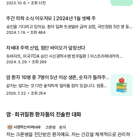
가능성이 높은 편이에요.[4] 여성의 경우 유방암 발생 위험이 약
2023. 10. 6.
조회
1.1천
3.5배 높으며, 특히 50세 이전에 유방암이 발병할 확률은 5배
더 높아져요. 위벽에 발
주간 의학 소식 이모저모 | 2024년 1월 셋째 주
승인을 기다리고 있어요. 환자 일화 트로델비 급여 요청, 국민청원 5만 명 동의
2024. 1. 19.
조회
484
달성(1/16) 삼중음성 유방암 치료제 '트로델비' 급여화를 요청하는
국민동의청원에 5만 명 이상이 동의했어요. 청원인의 아내는 3번의 재
차세대 주력 산업, 첨단 바이오가 앞장선다
듀비자트, 미국 FDA 승인 시신경척수염 범주질환 | 아스트라제네카의
2024. 3. 29.
조회
299
솔리리스, 건강보험 급여 적용 전이성 유방암 및 위암 | 아스트라제네카와
다이이찌산쿄의 엔허투, 건강보험 급여 적용 AI 플랫폼 '케미버스', 희귀난
암 환자 10명 중 7명이 5년 이상 생존, 숫자가 들려주는
이야기
같지는 않다는 것 다만 솔직하게 짚어둘 점이 있습니다. 암종에
따라 생존율 차이가 큽니다.갑상선암·전립선암·유방암은
2026. 7. 22.
조회
254
생존율이 높은 반면, 폐암·간암·췌장암은 아직 더 어려운
영역입니다.그래서 내가 어떤 암인지, 어느 시기
암 · 희귀질환 환자들의 진솔한 대화
사랑하는비버n98
크론병
환자
저는 크론병을 진단받은 환자예요. 저는 건강을 체계적으로 관리하