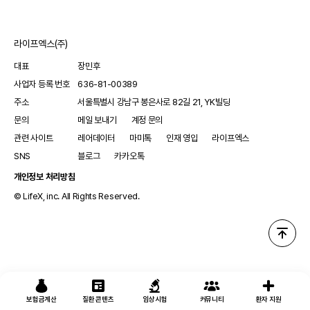
도시’라는 바통을 이어받은 이후 ‘촘촘함’을 덧붙였다. 생애주기별 맞춤형
복지를 꺼내들고 ‘사각지대’없는 광양시를 만들겠다고 선언했다. 이후
무장애도시 선포, 육아·보육 지원 확대 등 복지 정책을 전반적으로 강화하면서
라이프엑스(주)
가시적인 성과를 거뒀다는
대표
장민후
사업자 등록 번호
636-81-00389
주소
서울특별시 강남구 봉은사로 82길 21, YK빌딩
문의
메일 보내기
계정 문의
관련 사이트
레어데이터
마미톡
인재 영입
라이프엑스
SNS
블로그
카카오톡
개인정보 처리방침
© LifeX, inc. All Rights Reserved.
보험금계산
질환 콘텐츠
임상시험
커뮤니티
환자 지원