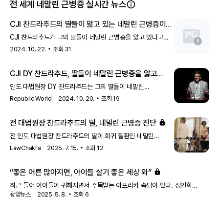
전 세계 네말린 근병증 실시간 뉴스
CJI 찬드라추드의 딸들이 앓고 있는 네말린 근병증이란
무엇인가?
CJI 찬드라추드가 그의 딸들이 네말린 근병증을 앓고 있다고
밝혔습니다. 이 질환은 근육 약화와 관련된 희귀 유전 질환으로,
2024. 10. 22.
조회
31
근육의 구조적 이상으로 인해 발생합니다.
CJI DY 찬드라추드, 딸들이 네말린 근병증을 앓고
있다고 공개
인도 대법원장 DY 찬드라추드는 그의 딸들이 네말린
근병증이라는 희귀 질환을 앓고 있다고 밝혔습니다. 이 질환은
Republic World
2024. 10. 20.
조회
19
근육 약화와 관련된 유전적 상태로, 환자들에게 다양한 신체적
도전을 안겨줍니다.
전 대법원장 찬드라추드의 딸, 네말린 근병증 진단
전 인도 대법원장 찬드라추드의 딸이 희귀 질환인 네말린
근병증을 앓고 있습니다. 이 질환은 근육 약화와 관련된 유전적
LawChakra
2025. 7. 15.
조회
12
질환으로, 환자들에게 큰 도전 과제를 안겨줍니다.
“좋은 어른 많아지면, 아이들 살기 좋은 세상 와”
최근 들어 아이들이 귀해지면서 주목받는 아프리카 속담이 있다. 정인화
광양뉴스
2025. 5. 8.
조회
6
시장도 공식 석상에서 여러 번 인용한 속담으로 ‘한 아이를 키우기 위해선 온
마을이 필요하다’는 말이다. 실제로 광양시는 이 격언을 진심으로 생각하고
전임 시장때 ‘어린이 보육재단’을 설립했다.정인화 시장은 ‘아이키우기 좋은