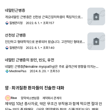
네말린근병증
개요네말린 근병증은 선천성 근육긴장저하증이 특징적으로
나타나는 희귀 유전 신경근육계 질환입니다. 영향을 받은 부위의
질병관리청
2022. 6. 1.
조회
157
근육 조
선천성 근병증
진단하고 형태학적으로 분류되어 왔습니다. 고전적인 형태로
중심핵병(central core disease), 네말린 근병증(nemaline
질병관리청
2022. 6. 1.
조회
140
myopathy), 근세관성(중심핵성) 근병증
(myotubular(centronuclea
네말린 근병증의 원인, 빈도, 유전
네말린 근병증(Nemaline myopathy)은 주로 골격근에 영향을 미치는
MedlinePlus
2024. 6. 20.
조회
53
질환으로, 골격근은 신체가 움직이기 위해
암 · 희귀질환 환자들의 진솔한 대화
Rise
망막색소변성증
제약회사 관계자
제약업 10년 종사자로, 약은 무조건 부작용과 함께 먹으면 절대 안
되는 약이 존재해요.. (실은 영양제와 한약, 식품까지도요). 병원 여