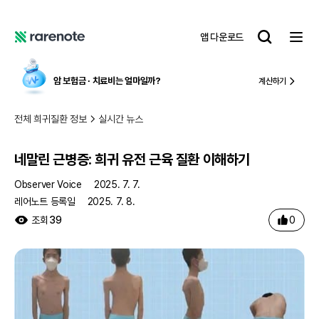
네말린 근병증: 희귀 유전 근육 질환 이해하기
레
앱 다운로드
어
레
노
어
트
노
암 보험금 ∙ 치료비
는 얼마일까?
계산하기
트
전체 희귀질환 정보
실시간 뉴스
네말린 근병증: 희귀 유전 근육 질환 이해하기
Observer Voice
2025. 7. 7.
레어노트 등록일
2025. 7. 8.
0
조회
39