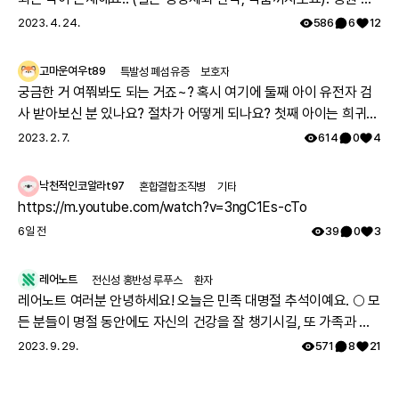
러과를 도시면서 진료과에서 따로따로 치료약을 처방하는데, 의료
2023. 4. 24.
586
6
12
진이 환자분이 먹으시는 모든약에 대한 파악이 안되어서, 잘못 처방
될수도 있어요. 참고 하시면 정말 좋을거 같아요. 그리고 시판약의
고마운여우t89
특발성 폐섬유증
보호자
안전성을 제약사가 의무적으로(법적으로) 추적해야만 하기 때문에
궁금한 거 여쭤봐도 되는 거죠~? 혹시 여기에 둘째 아이 유전자 검
약의 안전성(부작용, 약끼리 상호작용)에 대한정보는 해당제약사에
사 받아보신 분 있나요? 절차가 어떻게 되나요? 첫째 아이는 희귀질
가장많아요~! 제약사 홈페이지에 가시면 정보를 확인하실 수 있고
환 진단받았고, 당시에 애기 아빠랑 저랑 유전자 검사했는데 돌연변
2023. 2. 7.
614
0
4
제약사에 따로 medical informatics (MI) 대응 부서가 있어 전화,
이라고 하시더라구요.. 둘째 임신했는데 유전은 안 된다지만 워낙에
이메일등으로 물어보실 수 있어요! 또 안전성 데이터를 수집하고 식
걱정스러워서리.. 다들 몇주차에 무슨 검사하셨나요? 도움 좀 주심
낙천적인코알라t97
혼합결합조직병
기타
약처에 보고 하는 pharmaco vigiliance (PV) 라는 부서가 있구요.
감사하겠습니다.
https://m.youtube.com/watch?v=3ngC1Es-cTo
약의 상호작용을 고려하지 않고 처방되어 일어나는 부작용이 내가
6일 전
39
0
3
아픈 증상이 나타나는 원인일수 있어 말씀드려요.
레어노트
전신성 홍반성 루푸스
환자
레어노트 여러분 안녕하세요! 오늘은 민족 대명절 추석이예요. 🌕 모
든 분들이 명절 동안에도 자신의 건강을 잘 챙기시길, 또 가족과 함
께 따뜻하고 행복한 시간 보내시길 레어노트팀이 기원하겠습니다!
2023. 9. 29.
571
8
21
해피 추석 되세요! 🥳