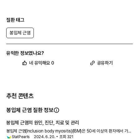
질환 태그
봉입체 근염
유익한 정보였나요?
네 유익해요 0
공유하기
추천 콘텐츠
봉입체 근염 질환 정보
봉입체 근염의 원인, 진단, 치료 및 관리
봉입체 근염(Inclusion body myositis)(IBM)은 50세 이상의 환자에서 가장
StatPearls
2024. 6. 20.
조회
321
흔한 자가면역 근병증의