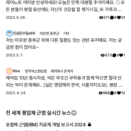
레어노트 여러분 안녕하세요! 오늘은 민족 대명절 추석이예요. 🌕 모
든 분들이 명절 동안에도 자신의 건강을 잘 챙기시길, 또 가족과 함
께 따뜻하고 행복한 시간 보내시길 레어노트팀이 기원하겠습니다!
2023. 9. 29.
571
8
21
해피 추석 되세요! 🥳
진실된수달s69
마르판 증후군
기타
저는 마르판 증후군 외에 다른 질환도 있는 관련 유저예요. 저는 궁
금한 점이 많아요~
2023. 5. 7.
573
0
1
Rise
망막색소변성증
제약회사 관계자
제약업 10년 종사자로, 약은 무조건 부작용과 함께 먹으면 절대 안
되는 약이 존재해요.. (실은 영양제와 한약, 식품까지도요). 병원 여
러과를 도시면서 진료과에서 따로따로 치료약을 처방하는데, 의료
2023. 4. 24.
588
6
12
진이 환자분이 먹으시는 모든약에 대한 파악이 안되어서, 잘못 처방
될수도 있어요. 참고 하시면 정말 좋을거 같아요. 그리고 시판약의
전 세계 봉입체 근염 실시간 뉴스
안전성을 제약사가 의무적으로(법적으로) 추적해야만 하기 때문에
약의 안전성(부작용, 약끼리 상호작용)에 대한정보는 해당제약사에
포함체 근염(IBM) 치료제 개발 보고서 2024
가장많아요~! 제약사 홈페이지에 가시면 정보를 확인하실 수 있고