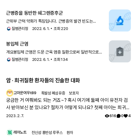
근병증을 동반한 쉐그렌증후군
근위부 근력 약화가 특징입니다. 근병증의 발견 빈도는
2.5~47%까지로 보고가 다양합니다. 매우 드물게, 봉입체
질병관리청
2022. 6. 1.
조회
220
근염이 쉐그렌 증후군과 연관이 있을 수 있으며, 쉐그렌 증후군
환자에서 서서히 진행하는 근력 저하와 함께 근육
봉입체 근염
개요봉입체 근염은 드문 근육 염증 질환으로써 일반적으로
성인기에 나타나기 시작합니다. 이 질환은 특히 팔과 다리에
질병관리청
2022. 6. 1.
조회
134
천천히
암 · 희귀질환 환자들의 진솔한 대화
고마운여우t89
특발성 폐섬유증
보호자
궁금한 거 여쭤봐도 되는 거죠~? 혹시 여기에 둘째 아이 유전자 검
사 받아보신 분 있나요? 절차가 어떻게 되나요? 첫째 아이는 희귀질
환 진단받았고, 당시에 애기 아빠랑 저랑 유전자 검사했는데 돌연변
2023. 2. 7.
616
0
4
이라고 하시더라구요.. 둘째 임신했는데 유전은 안 된다지만 워낙에
걱정스러워서리.. 다들 몇주차에 무슨 검사하셨나요? 도움 좀 주심
레어노트
전신성 홍반성 루푸스
환자
감사하겠습니다.