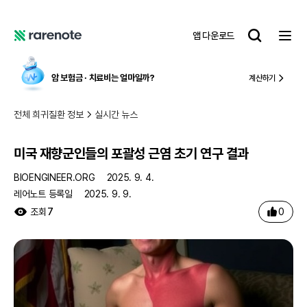
미국 재향군인들의 포괄성 근염 초기 연구 결과
레
앱 다운로드
어
레
노
어
트
노
암 보험금 ∙ 치료비
는 얼마일까?
계산하기
트
전체 희귀질환 정보
실시간 뉴스
미국 재향군인들의 포괄성 근염 초기 연구 결과
BIOENGINEER.ORG
2025. 9. 4.
레어노트 등록일
2025. 9. 9.
0
조회
7