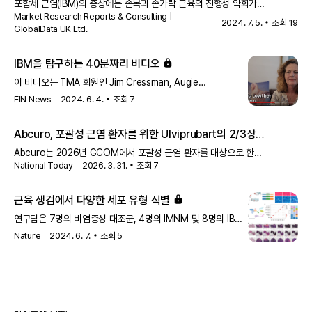
포함체 근염(IBM)의 증상에는 손목과 손가락 근육의 진행성 약화가
제약사에 따로 medical informatics (MI) 대응 부서가 있어 전화,
Market Research Reports & Consulting |
포함됩니다. 이 보고서는 치료제 개발에 참여하는 주요 업체들에 대한 개요를
이메일등으로 물어보실 수 있어요! 또 안전성 데이터를 수집하고 식
2024. 7. 5.
조회
19
GlobalData UK Ltd.
제공합니다.
약처에 보고 하는 pharmaco vigiliance (PV) 라는 부서가 있구요.
약의 상호작용을 고려하지 않고 처방되어 일어나는 부작용이 내가
IBM을 탐구하는 40분짜리 비디오
아픈 증상이 나타나는 원인일수 있어 말씀드려요.
이 비디오는 TMA 회원인 Jim Cressman, Augie
DeAugustinis, Larry Leisher, Dan과 Alicia Lowther,
EIN News
2024. 6. 4.
조회
7
그리고 Jim 'Sudz' Szudzik의 세그먼트를 포함하여 IBM을
탐구합니다. 이 영화는 시청자들을 환자들의 집으로 데려가며,
Abcuro, 포괄성 근염 환자를 위한 Ulviprubart의 2/3상
리프트와 욕실 개조와 같은 실제 생활의 적응을 보여줍니다.
MUSCLE 연구 결과 발표
Abcuro는 2026년 GCOM에서 포괄성 근염 환자를 대상으로 한
National Today
2026. 3. 31.
조회
7
Ulviprubart의 2/3상 MUSCLE 연구 결과를 발표했습니다. 이 연구는
새로운 치료 옵션을 제공하기 위한 중요한 단계로 평가됩니다.
근육 생검에서 다양한 세포 유형 식별
연구팀은 7명의 비염증성 대조군, 4명의 IMNM 및 8명의 IBM
환자의 대퇴근 생검에서 snRNA-seq을 수행했습니다. 근방추
Nature
2024. 6. 7.
조회
5
세포, 내피 세포, 주위 세포, 지방 세포 및 섬유-지방 전구 세포를
식별했습니다. 면역 세포와 관련하여 T 세포, 대식세포 및
수지상 세포를 구분할 수 있었습니다.