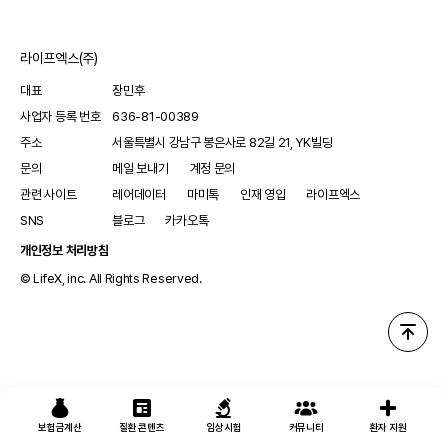
2008년 경북대병원(삼덕동)에서부터 로봇수술을
라이프엑스(주)
대표
장민후
사업자 등록 번호
636-81-00389
주소
서울특별시 강남구 봉은사로 82길 21, YK빌딩
문의
메일 보내기
계정 문의
관련 사이트
레어데이터
마미톡
인재 영입
라이프엑스
SNS
블로그
카카오톡
개인정보 처리방침
© LifeX, inc. All Rights Reserved.
보험금계산
질환 콘텐츠
임상시험
커뮤니티
환자 지원