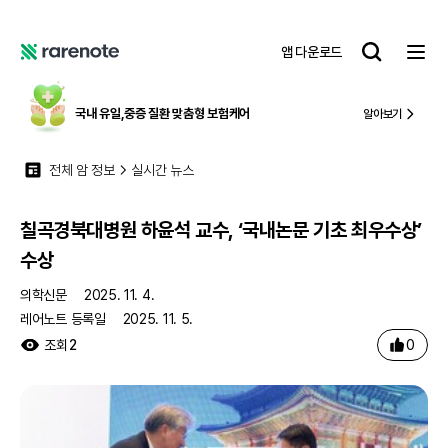
칠곡경북대병원 하윤석 교수, ‘국내논문 기초 최우수상’ 수상
레
앱 다운로드
어
레
노
어
트
노
국내 유일,
중증 질환 맞춤형 보험케어
알아보기
트
전체 암 정보
실시간 뉴스
칠곡경북대병원 하윤석 교수, ‘국내논문 기초 최우수상’
수상
의학신문
2025. 11. 4.
레어노트 등록일
2025. 11. 5.
0
조회
2