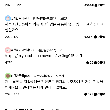
요 🔍
2023. 9. 22.
558
1
2
상쾌한토끼a21
원발성 폐동맥고혈압
보호자
서울아산병원에서 폐동맥고혈압은 흉통이 없는 병이라고 하는데 사
실인가요
2023. 12. 1.
371
2
5
낙천적인코알라t97
혼합결합조직병
기타
https://m.youtube.com/watch?v=3ngC1Es-cTo
4일 전
29
0
3
상큼한푸들p54
뇌전증 지속상태
보호자
저는 뇌전증 지속상태을 진단받은 환자의 보호자예요. 저는 건강을
체계적으로 관리하는 데에 관심이 많아요.
2024. 1. 11.
698
0
0