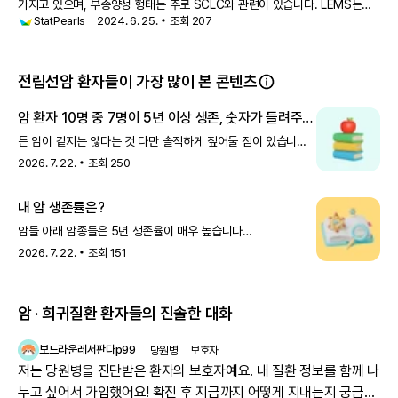
가지고 있으며, 부종양성 형태는 주로 SCLC와 관련이 있습니다. LEMS는
StatPearls
2024. 6. 25.
조회
207
비소세포 폐암, 혼합 폐암, 전립선암, 흉선종, 림프증식성 질환과 같은 다른
악성 종양과도 관련이 있습니다. 연구에 따르면 LEMS 진단은 SC
전립선암 환자들이 가장 많이 본 콘텐츠
암 환자 10명 중 7명이 5년 이상 생존, 숫자가 들려주는
이야기
든 암이 같지는 않다는 것 다만 솔직하게 짚어둘 점이 있습니다.
암종에 따라 생존율 차이가 큽니다.갑상선암·전립선암·유방암은
2026. 7. 22.
조회
250
생존율이 높은 반면, 폐암·간암·췌장암은 아직 더 어려운
영역입니다.그래서 내가 어떤 암인지, 어
내 암 생존률은?
암들 아래 암종들은 5년 생존율이 매우 높습니다
(2019~2023년 진단 기준) 갑상선암 : 100.2% 전립선암 :
2026. 7. 22.
조회
151
96.9% 유방암 : 94.7% 생존율이 100%를 넘는다는 게
이상하게 느껴지실 수 있는데, 이는 '
암 · 희귀질환 환자들의 진솔한 대화
보드라운레서판다p99
당원병
보호자
저는 당원병을 진단받은 환자의 보호자예요. 내 질환 정보를 함께 나
누고 싶어서 가입했어요! 확진 후 지금까지 어떻게 지내는지 궁금해