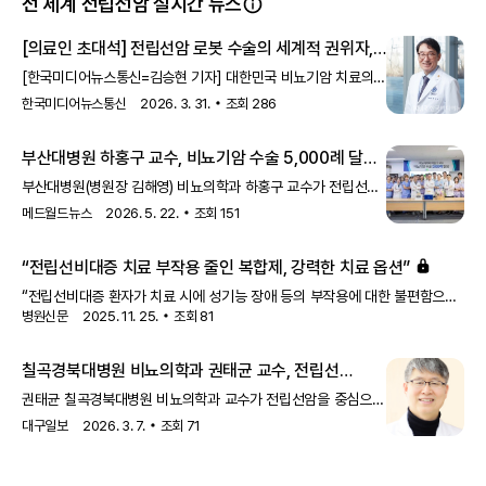
전 세계 전립선암 실시간 뉴스
[의료인 초대석] 전립선암 로봇 수술의 세계적 권위자,
최영득 교수가 걸어온 ‘숫자와 신뢰’의 45년 외길 -
[한국미디어뉴스통신=김승현 기자] 대한민국 비뇨기암 치료의
한국미디어뉴스통신
역사에서 최영득 교수(연세암병원 비뇨기암센터)라는 이름은
한국미디어뉴스통신
2026. 3. 31.
조회
286
상징적이다. 국내 최다인 로봇 수술 7,105
부산대병원 하홍구 교수, 비뇨기암 수술 5,000례 달성
부산대병원(병원장 김해영) 비뇨의학과 하홍구 교수가 전립선암·
신장암·방광암 등 비뇨기암 수술 5,000례를 달성했다.
메드월드뉴스
2026. 5. 22.
조회
151
부산대병원은 하 교수가 2008년 첫 근치적 전립선절제술 시행
이후 지난 5월 20일 기준 누적 5,000례의 비뇨기암 수술을
“전립선비대증 치료 부작용 줄인 복합제, 강력한 치료 옵션”
시행했다고 22일 밝혔다. 수술 건수는 전립선암 약 2,000례,
신장암 약 1,000례, 방광암 약 1,500례, 기타 비뇨기암 약
“전립선비대증 환자가 치료 시에 성기능 장애 등의 부작용에 대한 불편함으로
500례다.하 교수는 전립선암·신장암·방광암 분야에서
병원신문
2025. 11. 25.
조회
81
치료제 복용을 중단하는 경우가 많습니다. 하지만 이번에 관련 부작용 걱정을
로봇수술과 복강경수술 기반 최소침습 치료를 시행해왔다. 최근
줄일 수 있는 복합제가 세계 최초로 국내 개발·출시되며 전립선비대증 치료의
비뇨기암 치료는 암 제거뿐 아니라 기능 보존과
강력한 새 옵션이 만들어질 것으로 기대됩니다.”김청수 이화의료원
칠곡경북대병원 비뇨의학과 권태균 교수, 전립선
이대비뇨기병원 비뇨의학과 교수(전립선암센터장)는 병원신문과의
로봇수술 2천례 단일 집도 달성
권태균 칠곡경북대병원 비뇨의학과 교수가 전립선암을 중심으로
인터뷰에서 새롭게 출시되는 동국제약의 전립선비대증 치료제 ‘유레스코정’에
로봇수술 2천례를 단일 집도한 기록을 세웠다. 2011년
대한 기대감을 드러냈다.동국제약의 ‘유레스코정’은 세계 최초의
대구일보
2026. 3. 7.
조회
71
칠곡경북대병원 개원 이후 권 교수가 시행한 수술 건수 누적
두타스테리드와 타다라필 복합제로, 김 교수도 관련
기록으로, 국내 의료기관에서도 손꼽히는 성과로 평가된다. 그는