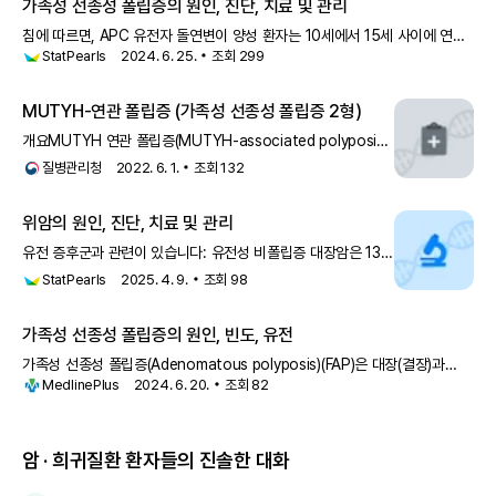
가족성 선종성 폴립증의 원인, 진단, 치료 및 관리
침에 따르면, APC 유전자 돌연변이 양성 환자는 10세에서 15세 사이에 연간
StatPearls
2024. 6. 25.
조회
299
직장경 검사(참조 이미지. 가족성 선종성 폴립증(Adenomatous
polyposis)) 또는 대장내시경 검사를 받아야 합니다. FAP의 대장 외 증상에
MUTYH-연관 폴립증 (가족성 선종성 폴립증 2형)
개요MUTYH 연관 폴립증(MUTYH-associated polyposis,
MAP)은 드물게 유전되는 상염색체 열성 질환으로, 결장과
질병관리청
2022. 6. 1.
조회
132
직장에 수많은 선종성 용종(비정상 조직 성장)을 유발합니다.
이미 알려져 있는
위암의 원인, 진단, 치료 및 관리
유전 증후군과 관련이 있습니다: 유전성 비폴립증 대장암은 13%
의 평생 위험이 있으며, 주로 장형입니다. 가족성 선종성
StatPearls
2025. 4. 9.
조회
98
폴립증은 10%의 위험이 있습니다. 포이츠-예거스 증후군은
29%의 위험이 있습니다. 연소성 폴립증 증후군은 21
가족성 선종성 폴립증의 원인, 빈도, 유전
가족성 선종성 폴립증(Adenomatous polyposis)(FAP)은 대장(결장)과
MedlinePlus
2024. 6. 20.
조회
82
직장의 암을 특징으로 하는 유전 질환입니
암 · 희귀질환 환자들의 진솔한 대화