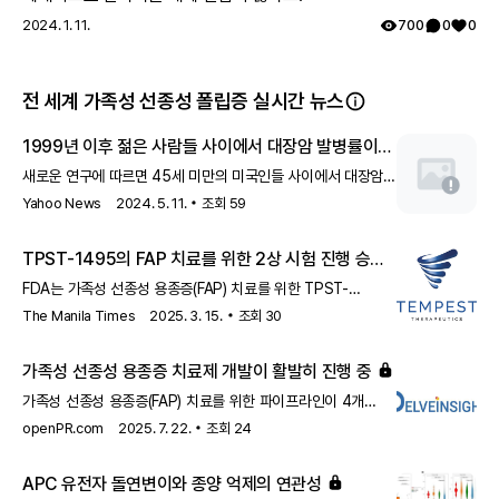
2024. 1. 11.
700
0
0
전 세계 가족성 선종성 폴립증 실시간 뉴스
1999년 이후 젊은 사람들 사이에서 대장암 발병률이
두 배 이상 증가했다는 새로운 연구 결과
새로운 연구에 따르면 45세 미만의 미국인들 사이에서 대장암
발병률이 급격히 증가했다고 합니다.
Yahoo News
2024. 5. 11.
조회
59
TPST-1495의 FAP 치료를 위한 2상 시험 진행 승인
FDA는 가족성 선종성 용종증(FAP) 치료를 위한 TPST-
1495의 2상 임상 시험에 대한 진행 승인 통지를 받았습니다.
The Manila Times
2025. 3. 15.
조회
30
가족성 선종성 용종증 치료제 개발이 활발히 진행 중
가족성 선종성 용종증(FAP) 치료를 위한 파이프라인이 4개
이상의 후보 물질로 강력하게 진행되고 있습니다. 이는 FAP
openPR.com
2025. 7. 22.
조회
24
환자들에게 새로운 치료 옵션을 제공할 수 있는 가능성을
제시합니다.
APC 유전자 돌연변이와 종양 억제의 연관성