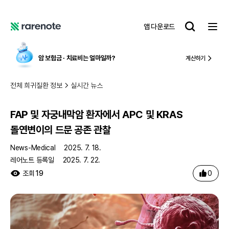
FAP 및 자궁내막암 환자에서 APC 및 KRAS 돌연변이의 드문 공존 관찰
레
앱 다운로드
어
레
노
어
트
노
암 보험금 ∙ 치료비
는 얼마일까?
계산하기
트
전체 희귀질환 정보
실시간 뉴스
FAP 및 자궁내막암 환자에서 APC 및 KRAS
돌연변이의 드문 공존 관찰
News-Medical
2025. 7. 18.
레어노트 등록일
2025. 7. 22.
0
조회
19