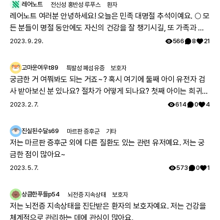
레어노트
전신성 홍반성 루푸스
환자
레어노트 여러분 안녕하세요! 오늘은 민족 대명절 추석이예요. 🌕 모
든 분들이 명절 동안에도 자신의 건강을 잘 챙기시길, 또 가족과 함
께 따뜻하고 행복한 시간 보내시길 레어노트팀이 기원하겠습니다!
2023. 9. 29.
566
8
21
해피 추석 되세요! 🥳
고마운여우t89
특발성 폐섬유증
보호자
궁금한 거 여쭤봐도 되는 거죠~? 혹시 여기에 둘째 아이 유전자 검
사 받아보신 분 있나요? 절차가 어떻게 되나요? 첫째 아이는 희귀질
환 진단받았고, 당시에 애기 아빠랑 저랑 유전자 검사했는데 돌연변
2023. 2. 7.
614
0
4
이라고 하시더라구요.. 둘째 임신했는데 유전은 안 된다지만 워낙에
걱정스러워서리.. 다들 몇주차에 무슨 검사하셨나요? 도움 좀 주심
진실된수달s69
마르판 증후군
기타
감사하겠습니다.
저는 마르판 증후군 외에 다른 질환도 있는 관련 유저예요. 저는 궁
금한 점이 많아요~
2023. 5. 7.
573
0
1
상큼한푸들p54
뇌전증 지속상태
보호자
저는 뇌전증 지속상태을 진단받은 환자의 보호자예요. 저는 건강을
체계적으로 관리하는 데에 관심이 많아요.