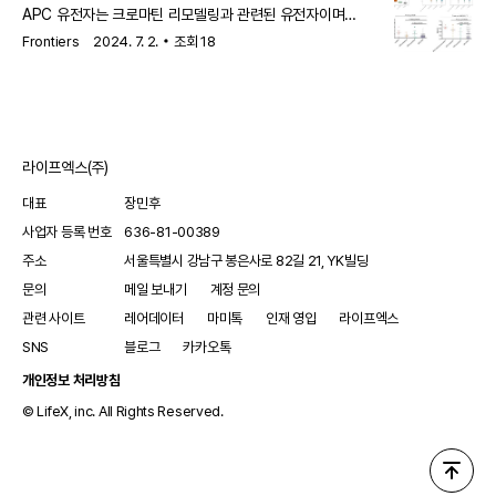
APC 유전자는 크로마틴 리모델링과 관련된 유전자이며
대표적인 종양 억제 유전자입니다. APC 돌연변이를 가진
Frontiers
2024. 7. 2.
조회
18
환자들은 높은 종양 돌연변이 부담(TMB), 증가된 PD-L1 발현,
그리고 증가된 림프구 침윤을 보였습니다.
라이프엑스(주)
대표
장민후
사업자 등록 번호
636-81-00389
주소
서울특별시 강남구 봉은사로 82길 21, YK빌딩
문의
메일 보내기
계정 문의
관련 사이트
레어데이터
마미톡
인재 영입
라이프엑스
SNS
블로그
카카오톡
개인정보 처리방침
© LifeX, inc. All Rights Reserved.