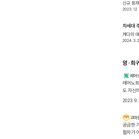
신규 등재
2023. 12. 
척수성 근
치료 성과
차세대 
케다의 애
2024. 3. 
승인 후천
소타터셉트
암 · 
레어
레어노트 여러분 안녕하세요
도 자신
2023. 9. 
고마
궁금한 
절차가 