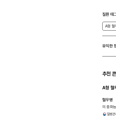
질환 태
A형 혈
유익한 
추천 
A형 혈
혈우병
의 중화능력
수조에서 
질병관