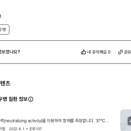
그
우병
정보였나요?
네 유익해요 0
공
콘텐츠
우병 질환 정보
(neutralizing activity)을 이용하여 항체를 측정합니다. 37℃
2시간(A형 혈우병) 혹은 10분(B형 혈우병) 혈장을 배양한 후 대조군
리청
2022. 6. 1.
조회
107