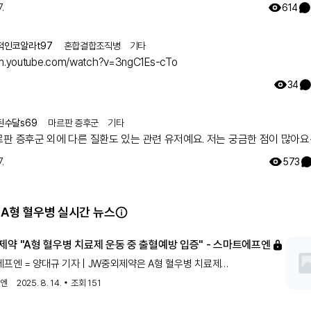
했는데 돌연변이라고 하시더라구요.. 둘째 임신했는데 유전은 안 된다지만 
.
614
워서리.. 다들 몇주차에 무슨 검사하셨나요? 도움 좀 주심 감사하겠습니다.
적인코알라t97
혼합결합조직병
기타
/m.youtube.com/watch?v=3ngC1Es-cTo
34
된수달s69
마르판 증후군
기타
르판 증후군 외에 다른 질환도 있는 관련 유저예요. 저는 궁금한 점이 많아요
.
573
 A형 혈우병 실시간 뉴스
제약 "A형 혈우병 치료제 운동 중 출혈예방 입증" - 스마트에프엔
에프엔 = 양대규 기자 | JW중외제약은 A형 혈우병 치료제
'(성분명 에미시주맙)을 투약한 환자의 운동 중 출혈 예방 효과를 입증한
프엔
2025. 8. 14.
조회
151
를