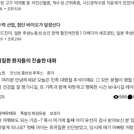
된 고가 의약품 중 저인산혈증, 척수성 근위축증, 시신경척수염 치료제가 있었어
8.
조회
526
위축과 A형 혈우병 치료제도 급여가 확대되었고요. 현재 건강보험 재정을 고려
를 모니터링 후 효과가 미비하면 제약
주력 산업, 첨단 바이오가 앞장선다
드진마, 일본 후생노동성 승인 정맥 혈전색전증 | 다케다의 세프로틴, 일본 후
29.
조회
299
성 A형 혈우병 | 다케다의 오비저, 일본 후생노동성 승인 폐동맥 고혈압 | 머크
, 미국 FDA 승인 폐동맥
희귀질환 환자들의 진솔한 대화
노트
전신성 홍반성 루푸스
환자
! 오늘은 민족 대명절 추석이예요. 🌕 모든 분들이 명절 동안에
의 건강을 잘 챙기시길, 또 가족과 함께 따뜻하고 행복한 시간 보내시길 레
팀이 기원하겠습니다! 해피 추석 되세요! 🥳
29.
566
운여우t89
특발성 폐섬유증
보호자
거 여쭤봐도 되는 거죠~? 혹시 여기에 둘째 아이 유전자 검사 받아보신 분 
어떻게 되나요? 첫째 아이는 희귀질환 진단받았고, 당시에 애기 아빠랑 저랑