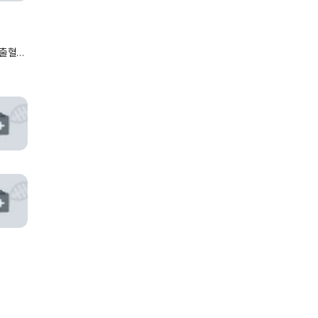
 출혈성
 외상