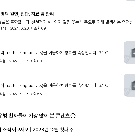
0%까지 응고인자 활성도를 낮추는 항체의 양
병의 원인, 진단, 치료 및 관리
그룹을 포함합니다. 선천적인 VIII 인자 결핍 또는 부족으로 인해 발생하는 유전성
arls
2024. 6. 20.
조회
69
형 혈우병(Haemophilia A)는 고전적 혈우병으로 알려져 있으며, 자발적이거나
기간의 과도한 출혈
(neutralizing activity)을 이용하여 항체를 측정합니다. 37℃
2시간(A형 혈우병) 혹은 10분(B형 혈우병) 혈장을 배양한 후 대조군
리청
2022. 6. 1.
조회
60
0%까지 응고인자 활성도를 낮추는 항체의 양
(neutralizing activity)을 이용하여 항체를 측정합니다. 37℃
2시간(A형 혈우병) 혹은 10분(B형 혈우병) 혈장을 배양한 후 대조군
리청
2022. 6. 1.
조회
56
0%까지 응고인자 활성도를 낮추는 항체의 양
우병 환자들이 가장 많이 본 콘텐츠
 소식 이모저모 | 2023년 12월 첫째 주