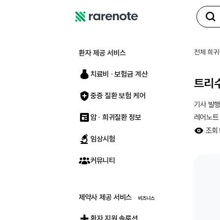
레
어
노
전체 희귀
환자 제공 서비스
트
치료비 ∙ 보험금 계산
트리수
중증 질환 보험 케어
기사 발
암 · 희귀질환 정보
레어노트
조회
임상시험
커뮤니티
제약사 제공 서비스
환자 지원 솔루션