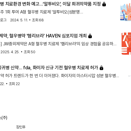
우병 치료환경 변화 예고…‘알투비오’, 이달 희귀의약품 지정
주 1회 투여 A형 혈우병 치료제 ‘알투비오(성분명
옥토코그알파)’가 국내에서 희귀의약품으로 지정되며 국내 도입에 속도가
스로그
2024. 5. 11.
조회
68
. 임상시험을 통해 투약주기 연장을 입증한 만큼 국내 혈우병 치료에
가져올지 주목된다.식품의약품안전처는 지난 3일 알투비오를
약, 혈우병약 '헴리브라' HAVEN 심포지엄 개최
품으로 지정했다. 알투비오는 사노피가 개발한 유전자 재조합 방식의 A형
] JW중외제약은 A형 혈우병 치료제 '헴리브라'의 임상 경험을 공유하는
료제로, 반감기를 늘려 투약 주기를 연장했다. 선천성 A형 혈우병
N 심포지엄'을 개최한다.이번 심포지엄에는 국내외 혈우병 전문가들이
국내 희귀의약품으로 지정된 건 ‘헴리브라(성분명 에미시주맙)’ 이후
2025. 4. 25.
조회
50
리브라의 임상 결과와 치료 현장 경험을 공유하고, 향후 치료 전략을
다.알투비오는 지난해
예정이다.JW중외제약의 헴리브라는 국내에서 수년간 사용되며 장기
귀병 신약… fda, 화이자 신규 기전 혈우병 치료제 허가
전성을 입증하고 있다.'HAVEN'은 다음달 9일부터 이틀간 헴리브라의
약 허가 트렌드가 한 번 더 이어졌다. 화이자의 마스터시맙 성분 혈우병
상 3상 시리즈 명칭으로, 혈우병 환자들이 겪는 치료 부담과 출혈
 '힘파브지'가...
터 벗어나 안식처와 같은 삶을 추구한다는 의미를 담고 있다.지난
22.
조회
22
(주)
장민후