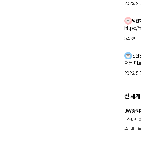
자 검사
2023. 2. 7
걱정스러
낙천
https:/
5일 전
진실
저는 마
2023. 5. 7
전 세계
JW중외
| 스마트
'헴리브라
스마트에
연구결과