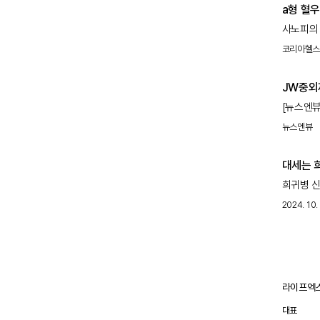
a형 혈
사노피의 
에파네스
코리아헬
붙게 됐다
변화를 
JW중외제
희귀의약
[뉴스엔뷰
혈우병 치
'HAVE
치료제가 
뉴스엔뷰
참여해 헴
6년만이
논의할 
대세는 희
효과와 안
희귀병 신
글로벌 임
치료제 신약
위험으로부
2024. 10. 
라이프엑스
대표