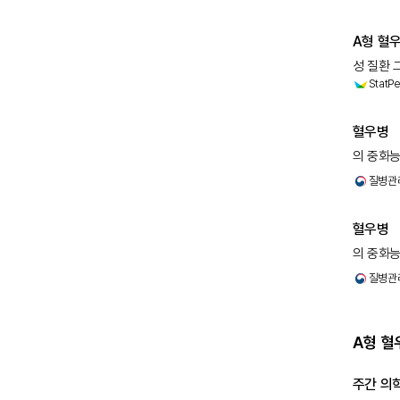
혈장의 5
A형 혈우
성 질환 
StatPe
질환인 A
후에 장
혈우병
의 중화능력
수조에서 
질병관
혈장의 5
혈우병
의 중화능력
수조에서 
질병관
혈장의 5
A형 혈
주간 의학