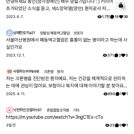
안녕하세요 농인(청각장애인) 배우 양슬기입니다 : ) 커리어
추가되었단 소식을 듣고, 색소망막염(양안) 환자로서 저의
2
근황을 말씀드리려고 합니다. 제 직업은 전도사며, 부업으로
2023. 6. 7.
1.7천
16
36
모델 겸 영화배우로 활동하고 있습니다. 작년에 한국장애인
모델협회 모델반을 수료했으며, 올해부터 본격적으로 모델
상쾌한토끼a21
원발성 폐동맥고혈압
보호자
겸 영화배우 활동을 시작했습니다. 2023년 3월 ~ 5월 저의
서울아산병원에서 폐동맥고혈압은 흉통이 없는 병이라고 하는데 사
활동을 말씀드리자면 삼성서비스센터 CF촬영과 은밀하게
실인가요
위대하게 영화감독님의 단편영화 “정적” 촬영에 참여하였
2023. 12. 1.
371
2
5
습니다. 또한 곧 있을 범죄스릴러 납치 영화 촬영에 참여할
예정이에요. 농인(청각장애인)이고 색소망막염 환자인 저에
사랑하는비버n98
크론병
환자
게 어렵지만 의미있는 일들을 하게 해주신 살아계신 하나님
저는 크론병을 진단받은 환자예요. 저는 건강을 체계적으로 관리하
께 감사드립니다. 그리고 레어메이트, 레어노트 여러분의 따
는 데에 관심이 많아요. 보험이나 복지에 대해 이야기할 분 찾아요
뜻한 응원 덕분에 저는 어려운 걸 지금껏 잘 해낼 수 있었답
👏🏻
2025. 4. 11.
850
1
1
니다 : ) 저의 한걸음 한걸음으로 전달하고자 하는 것은 병
때문에 자포자기하신 전세계 모든 환자들에게 삶을 자신의
의지대로 살아간다면 기회와 희망이 있다는 것을 알려드리
낙천적인코알라t97
혼합결합조직병
기타
고 싶고 저를 통해 행복 바이러스를 전파하는 것입니다. 앞
https://m.youtube.com/watch?v=3ngC1Es-cTo
으로도 승승장구하는 저의 소식을 전해드리면서 저로 인해
3일 전
23
0
1
여러분도 늘 희망 잃지 않고 힘내셨으면 좋겠습니다! 그리고