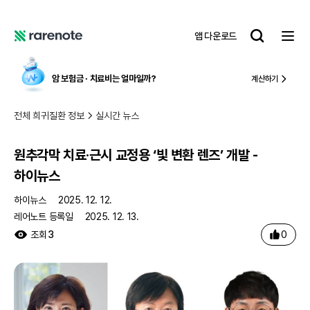
원추각막 치료·근시 교정용 ‘빛 변환 렌즈’ 개발 - 하이뉴스
레
앱 다운로드
어
레
노
어
트
노
암 보험금 ∙ 치료비
는 얼마일까?
계산하기
트
전체 희귀질환 정보
실시간 뉴스
원추각막 치료·근시 교정용 ‘빛 변환 렌즈’ 개발 -
하이뉴스
하이뉴스
2025. 12. 12.
레어노트 등록일
2025. 12. 13.
0
조회
3