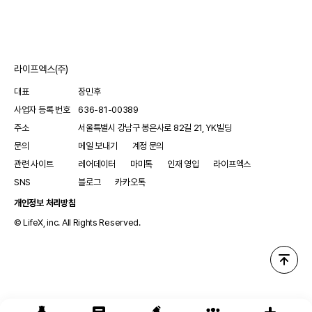
방법과 그에 대한 다양한 의견을 공유하기 위해 개최되었습니다.
라이프엑스(주)
대표
장민후
사업자 등록 번호
636-81-00389
주소
서울특별시 강남구 봉은사로 82길 21, YK빌딩
문의
메일 보내기
계정 문의
관련 사이트
레어데이터
마미톡
인재 영입
라이프엑스
SNS
블로그
카카오톡
개인정보 처리방침
© LifeX, inc. All Rights Reserved.