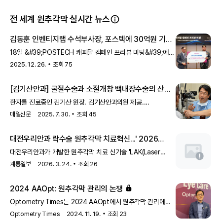
저는 자신의 인생이야기를 담긴 자서전 출간 준비를 하고 있
습니다 : ) 저의 책으로 해피바이러스를 전할 수 있도록 최선
전 세계 원추각막 실시간 뉴스
을 다 할 것입니다.
김동훈 인벤티지랩 수석부사장, 포스텍에 30억원 기부
18일 &#39;POSTECH 캐피탈 캠페인 프리뷰 미팅&#39;에서
30억원 기부 의사를 밝힌 김동훈 동문(오른쪽)과 김성근 총장이
2025. 12. 26.
조회
75
기념 촬영을 진행하고 있다. 포스텍 제공국내 바이오기업
인벤티지랩의 김동훈 수석부사장이 모교인 포스텍에 3...
[김기산안과] 굴절수술과 소절개창 백내장수술의 산
증인
환자를 진료중인 김기산 원장. 김기산안과의원 제공....
매일신문
2025. 7. 30.
조회
45
대전우리안과 락수술 원추각막 치료혁신...' 2026
Medical Korea' 관심 집중
대전우리안과가 개발한 원추각막 치료 신기술 'LAK(Laser
Asymmetric Keratectomy) 각막 리모델링'이 2026년 서울
계룡일보
2026. 3. 24.
조회
26
코엑스에서 열린 '제16회 글로벌 헬스케어 & 의료관광 콘퍼런스
(Medical Korea 2026)'에서 큰 주목을 받았다.행사 기간 동안
2024 AAOpt: 원추각막 관리의 논쟁
대전관
Optometry Times는 2024 AAOpt에서 원추각막 관리에
대한 논쟁을 다루었습니다. 이 회의는 원추각막 치료의 최신
Optometry Times
2024. 11. 19.
조회
23