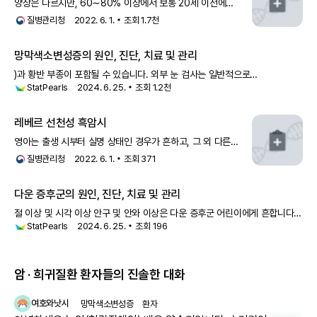
양상은 다르지만, 60∼80% 이상에서 보통 20세 이전에
야맹증이 나타납니다. 그 밖에 백내장 녹내장, 원추각막, 근시,
질병관리청
2022. 6. 1.
조회
1.7천
유리체 혼탁 등이 발생할 수 있다.우리나라 망막색소변성 환자의
유전 양상은 다른 나라와 크게 다르
망막색소변성증의 원인, 진단, 치료 및 관리
)과 황반 부종이 포함될 수 있습니다. 외부 눈 검사는 일반적으로
StatPearls
2024. 6. 25.
조회
1.2천
일상적이지만, RP 환자는 일반 인구보다 원추각막의 위험이 더 높습니다.
그러나 원추각막의 발생은 매우 드뭅니다. 굴절 이상(일반적으로 고도 근시,
난시 유
레베르 선천성 흑암시
영아는 출생 시부터 실명 상태인 경우가 흔하고, 그 외 다른
증상들로는 사시, 눈떨림, 눈부심, 백내장, 원추각막 등이 있을
질병관리청
2022. 6. 1.
조회
371
수 있습니다. 시력 예후는 대체로 불량하다고 알려져 있으나,
2007년 한국의 보고에 의하면,
다운 증후군의 원인, 진단, 치료 및 관리
절 이상 및 시각 이상 안구 및 안와 이상은 다운 증후군 어린이에게 흔합니다.
StatPearls
2024. 6. 25.
조회
196
여기에는 안검염(2-7%), 원추각막(5-8%), 백내장(25%에서 85%), 망막
이상(0%에서 38%), 사시(23%에서 44%), 약시(1
암 · 희귀질환 환자들의 진솔한 대화
여호와낫시
망막색소변성증
환자