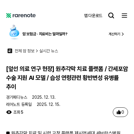
[앞선 의료 연구 현장] 원추각막 치료 플랫폼 / 간세포암 수술 지원 AI 모델 / 습성 연령관련 황반변성 유병률 추이
레
앱 다운로드
어
레
노
어
트
노
암 보험금 ∙ 치료비
는 얼마일까?
계산하기
트
전체 암 정보
실시간 뉴스
[앞선 의료 연구 현장] 원추각막 치료 플랫폼 / 간세포암
수술 지원 AI 모델 / 습성 연령관련 황반변성 유병률
추이
경기메디뉴스
2025. 12. 13.
레어노트 등록일
2025. 12. 15.
0
조회
5
■ 원추각막 치료 및 시력 교정 플랫폼 제시연세대 세브란스병원