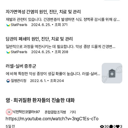
나타납니다.다른 합병증으로 간의 혈관에 압력이 높아지는
문맥고혈압으로 인해 코피가 자주 나고, 쉽게
자가면역성 간염의 원인, 진단, 치료 및 관리
재발과 관련이 있습니다. 간경변증이 발생하면 식도 정맥류 감시를 위해 상부
StatPearls
2024. 6. 25.
조회
371
내시경 검사를 수행해야 합니다. 간세포암종에 대한 정기적인 검진은
6개월마다 간 초음파와 알파태아단백으로 수행해야 합니다. 전반적으로,
자가면역 간
담관의 폐쇄의 원인, 진단, 치료 및 관리
일반적으로 과정을 역전시키는 데 필요합니다. 악성 종양 드물게 간경변
StatPearls
2024. 6. 25.
조회
208
간에서 악성 변화가 보고되었습니다(간세포암 또는 담관암). 담도 폐쇄증
환자의 관리는 다학제 팀 접근 방식으로 가장 잘 수행됩니다. 간문장-장문합술
러셀-실버 증후군
에 비해 특정한 악성 종양이 생길 확률이 높습니다. 러셀-실버
증후군 환자에서 발생위험이 증가하는 종양에는 간세포암종
질병관리청
2022. 6. 1.
조회
204
(Hepatocellular carcinoma), 윌름종양(Wilms&apos;
tumor), 고환암(Te
암 · 희귀질환 환자들의 진솔한 대화
낙천적인코알라t97
혼합결합조직병
기타
https://m.youtube.com/watch?v=3ngC1Es-cTo
5일 전
30
0
3