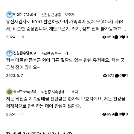
민첩한수달v94
선천성 근병증
보호자
유전자검사로 RYR1 발견하였으며 가족력이 있어 모(40대),자(8
세) 비슷한 증상입니다. 계단오르기, 뛰기, 점프 전혀 불가능하고 전
체적으로 몸의 힘이 부족하지만 위의 불가능한점을 빼고는 힘들지
2024. 1. 19.
650
3
9
만 일상생활 가능합니다. 모의 유아시절인 35년전 서울대병원 진료
를 보았으나 그당시에는 아킬레스건이 짧아서 그런거라고 운동 열
진실된수달s69
마르판 증후군
기타
심히 하라는 답을 듣고 쭉 지내다가 출산후 첫째아이도 같은 증상으
저는 마르판 증후군 외에 다른 질환도 있는 관련 유저예요. 저는 궁
로 서울대병원 방문하여 근육병의심으로 여러 검사를 하였으나 정
금한 점이 많아요~
확한 이유는 찾지 못했고 국내에는 없는 유형이며 다른나라에도 같
2023. 5. 7.
572
0
1
은 케이스가 있나 알아보기로 하고 주기적으로 외래만 다녔습니다.
그렇게 아이가 7세가 되고 지방병원에서 ryr1 발견하였고 드디어 모
상큼한푸들p54
뇌전증 지속상태
보호자
자 모두 최종진단 받았어요. 이 글 작성후 한달뒤, 오늘 서울대 외래
저는 뇌전증 지속상태을 진단받은 환자의 보호자예요. 저는 건강을
에 가서 말씀드리니 아니라고, 잘못된 검사결과라고 찾고 있는중이
체계적으로 관리하는 데에 관심이 많아요.
니 기다려보자고 하십니다 ㅠㅠ
2024. 1. 11.
699
0
0