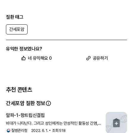
질환 태그
간세포암
유익한 정보였나요?
네 유익해요 0
공유하기
추천 콘텐츠
간세포암 질환 정보
알파-1-항트립신결핍
비대가 나타난다. 그리고 성인에게는 만성적인 활동성 간염,
원인을 알 수 없는 특발성 간경화, 문맥고혈압, 간세포암 등이
질병관리청
2022. 6. 1.
조회
518