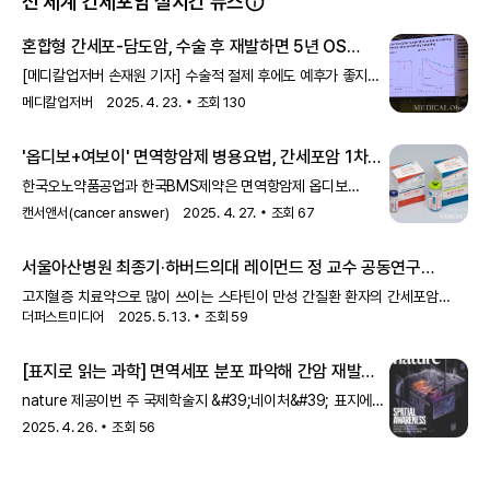
전 세계 간세포암 실시간 뉴스
혼합형 간세포-담도암, 수술 후 재발하면 5년 OS
반토막 - 메디칼업저버
[메디칼업저버 손재원 기자] 수술적 절제 후에도 예후가 좋지
못한 혼합형 간세포-담도암에서 재발 시 임상적 특성을 분석한
메디칼업저버
2025. 4. 23.
조회
130
연구가 공개됐다. 국내 연구에 따르면 암
'옵디보+여보이' 면역항암제 병용요법, 간세포암 1차
치료제로 FDA 승인
한국오노약품공업과 한국BMS제약은 면역항암제 옵디보
(성분명 니볼루맙)와 여보이(성분명 이필리무맙)를 함께 치료에
캔서앤서(cancer answer)
2025. 4. 27.
조회
67
쓰는 병용요법이 미국식품의약국(FDA)으로부터 간세포암
(HCC) 1차 치료제로 정식 승인을 받았다고 25일 밝혔다.이로써
서울아산병원 최종기·하버드의대 레이먼드 정 교수 공동연구
두 약물의 병용요법은 절제 불가능하거나 전이된 간세포암
"스타틴 장기 복용할수록 간세포암 발생 및 간 섬유화 진행 현저히
환자에게 새로운 표준 치료 옵션으로 자리잡게 됐다.간세포암은
고지혈증 치료약으로 많이 쓰이는 스타틴이 만성 간질환 환자의 간세포암
성인 간암 중 가장 흔한 유형으로, 치료가 까다롭고 생존율이
더퍼스트미디어
2025. 5. 13.
조회
59
줄어" JAMA 자매지 게재
(간암) 예방에도 효과가 있는 것으로 밝혀졌다. 간염, 지방간 등 간질환을
낮은 암 중 하나다. 이번 FDA의 승인은 전신 치료 경험이 없는
오랜기간 앓아온 환자들에게 스타틴이 간암 위험을 줄이는 새로운 치료제가 될
절제 불가능 또는 전이성 간세포암 성인 환자를 대상으로 한
수 있을 전망이다.30일 서울아산병원 소화기내과 최종기 교수와 미국
[표지로 읽는 과학] 면역세포 분포 파악해 간암 재발
하버드의대 메사추세츠 종합병원 레이먼드 정 교수 연구팀에 따르면 만성
예측
nature 제공이번 주 국제학술지 &#39;네이처&#39; 표지에는
간질환 환자가 스타틴을 장기 복용한 경우 그렇지 않은 환자에 비해 간암
세포와 혈관으로 이뤄진 자세한 이미지가 실렸다. 인체
발생과 간 섬유화 진행이 현저히 감소했다고 최근 발표했다.만성 간질환
2025. 4. 26.
조회
56
면역세포의 분포와 위치가암 등 질병의 예후를 예측하는 데
치료에서 스타틴의 새로운 활용 가치를 입
활용될 수 있다는 연구결과를 나타낸 표지다.챙 선 중...