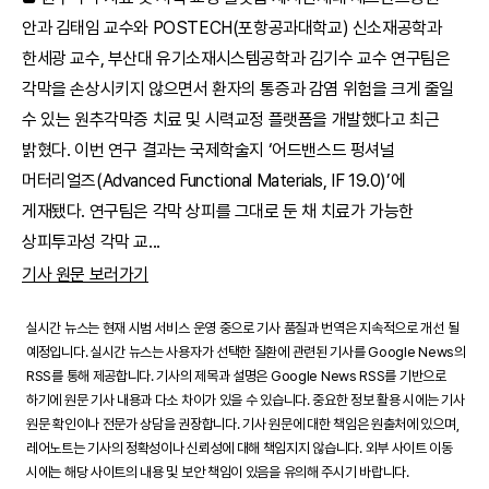
안과 김태임 교수와 POSTECH(포항공과대학교) 신소재공학과
한세광 교수, 부산대 유기소재시스템공학과 김기수 교수 연구팀은
각막을 손상시키지 않으면서 환자의 통증과 감염 위험을 크게 줄일
수 있는 원추각막증 치료 및 시력교정 플랫폼을 개발했다고 최근
밝혔다. 이번 연구 결과는 국제학술지 ‘어드밴스드 펑셔널
머터리얼즈(Advanced Functional Materials, IF 19.0)’에
게재됐다. 연구팀은 각막 상피를 그대로 둔 채 치료가 가능한
상피투과성 각막 교
...
기사 원문 보러가기
실시간 뉴스는 현재 시범 서비스 운영 중으로 기사 품질과 번역은 지속적으로 개선 될
예정입니다. 실시간 뉴스는 사용자가 선택한 질환에 관련된 기사를 Google News의
RSS를 통해 제공합니다. 기사의 제목과 설명은 Google News RSS를 기반으로
하기에 원문 기사 내용과 다소 차이가 있을 수 있습니다. 중요한 정보 활용 시에는 기사
원문 확인이나 전문가 상담을 권장합니다. 기사 원문에 대한 책임은 원출처에 있으며,
레어노트는 기사의 정확성이나 신뢰성에 대해 책임지지 않습니다. 외부 사이트 이동
시에는 해당 사이트의 내용 및 보안 책임이 있음을 유의해 주시기 바랍니다.