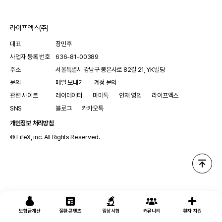
라이프엑스(주)
대표
장민후
사업자 등록 번호
636-81-00389
주소
서울특별시 강남구 봉은사로 82길 21, YK빌딩
문의
메일 보내기
계정 문의
관련 사이트
레어데이터
마미톡
인재 영입
라이프엑스
SNS
블로그
카카오톡
개인정보 처리방침
© LifeX, inc. All Rights Reserved.
보험금계산
질환 콘텐츠
임상시험
커뮤니티
환자 지원