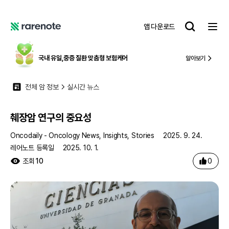
췌장암 연구의 중요성
레
앱 다운로드
어
레
노
어
트
노
국내 유일,
중증 질환 맞춤형 보험케어
알아보기
트
전체 암 정보
실시간 뉴스
췌장암 연구의 중요성
Oncodaily - Oncology News, Insights, Stories
2025. 9. 24.
레어노트 등록일
2025. 10. 1.
0
조회
10