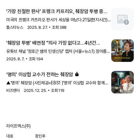
난치성 췌담도 질환 분야에서 국내외를 아우르는 권위자로
손꼽힌다. ​ 이상협 교수는 1971년생으로 추측되며 서울대학교
‘가장 친절한 판사’ 프랭크 카프리오, 췌장암 투병 중
의과대학(1990~1997)을 졸업하고 이후 동 대학원에서
사망
의학석사와 의학박사 학위를 취득했다. 의료 경력그는
미국의 프랭크 카프리오 판사가 세상을 떠났다.21일(현지시간)
서울대학교병원에서 인턴(1997~1998)과 내과 전공의 과정을
BBC 등 외신은 미국 로드아일랜드주 지방법원 판사 프랭크
톱스타뉴스
2025. 8. 27.
조회
388
거치며 임상 경험을 쌓았고 전공의 수료 후 제주한라병원에서
카프리오의 사망을 보도했다. 향년 88세.프랭크 카프리오의
소화기내과 과장(2002~2005)을 지내며 지역 의료에
유가족은 공식 SNS 등을 통해 "췌장암으로 투병해오던 그가
'췌장암 투병' 배연정 "의사 가망 없다고…4년간
기여했다. 이후 서울대학교병원 내과 임상강사(2005~2007),
평화롭게 세
못걸었다"
분당서울대학교병원 내과 조교수(2007~2013)를 거쳐 2013년
유튜브 채널 '정호근 쌤의 인생신당' 캡처 (서울=뉴스1) 장아름
서울대학교병원으로 복귀해 조교수, 부교수를 거..
기자 = 코미디언 배연정이 췌장암 투병 당시에 대해 이야기했다.
2025. 8. 7.
조회
194
지난 23일 유튜브 채널 '정호근 쌤의 인생신당'에는 '병든 엄마
13번 수술시키고..
'명의' 이상협 교수가 전하는 췌장암
▲'명의' 췌장암 (사진제공=EBS1 )'명의' 이상협 교수와 함께
췌장암에 대해 알아본다.12일 '명의'에서는 소화기내과 명의
비즈엔터
2025. 12. 25.
조회
119
이상협 교수가 생명을 위협
라이프엑스(주)
대표
장민후