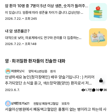
암 환자 10명 중 7명이 5년 이상 생존, 숫자가 들려주는
이야기
이 있습니다. 암종에 따라 생존율 차이가 큽니다.갑상선암·
전립선암·유방암은 생존율이 높은 반면, 폐암·간암·췌장암은
2026. 7. 22.
조회
245
아직 더 어려운 영역입니다.그래서 내가 어떤 암인지, 어느
시기에 발견됐는지에 따라 상황은 다를 수 있어
내 암 생존률은?
대적으로 낮아, 의료계에서도 연구와 관리를 더 집중하는
영역입니다. 폐암 : 42.5% 간암 : 40.4% 췌장암 : 17.0%
2026. 7. 22.
조회
148
숫자만 보면 마음이 무거워질 수 있습니다. 하지만 두 가지를
함께 기억하시면 좋겠습니다.첫째
암 · 희귀질환 환자들의 진솔한 대화
여호와낫시
망막색소변성증
환자
안녕하세요 농인(청각장애인) 배우 양슬기입니다 : ) 커리어
추가되었단 소식을 듣고, 색소망막염(양안) 환자로서 저의
2
근황을 말씀드리려고 합니다. 제 직업은 전도사며, 부업으로
2023. 6. 7.
1.7천
16
36
모델 겸 영화배우로 활동하고 있습니다. 작년에 한국장애인
모델협회 모델반을 수료했으며, 올해부터 본격적으로 모델
상쾌한토끼a21
원발성 폐동맥고혈압
보호자
겸 영화배우 활동을 시작했습니다. 2023년 3월 ~ 5월 저의
서울아산병원에서 폐동맥고혈압은 흉통이 없는 병이라고 하는데 사