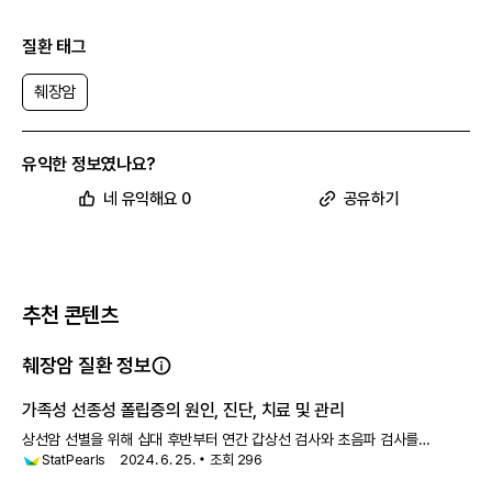
질환 태그
췌장암
유익한 정보였나요?
네 유익해요 0
공유하기
추천 콘텐츠
췌장암 질환 정보
가족성 선종성 폴립증의 원인, 진단, 치료 및 관리
상선암 선별을 위해 십대 후반부터 연간 갑상선 검사와 초음파 검사를
StatPearls
2024. 6. 25.
조회
296
시행합니다. CNS 종양, 간모세포종, 췌장암에 대한 감시를 권장할 충분한
데이터는 없습니다. 치료 / 관리 가족성 선종성 폴립증의 관리는 질환의 대장