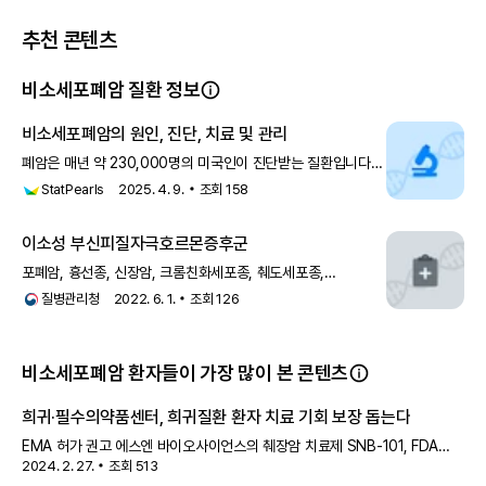
추천 콘텐츠
비소세포폐암 질환 정보
비소세포폐암의 원인, 진단, 치료 및 관리
폐암은 매년 약 230,000명의 미국인이 진단받는 질환입니다.
사망자는 연간 약 135,000명으로 추정됩니다. 폐암으로 인한
StatPearls
2025. 4. 9.
조회
158
사망은 전립선암, 유방암, 뇌암, 대장암을 모두 합한 것보다
많아졌습니다. 폐암은 현
이소성 부신피질자극호르몬증후군
포폐암, 흉선종, 신장암, 크롬친화세포종, 췌도세포종,
갑상선수질암, 이하전종양, 전립선암2) 드문 종양:
질병관리청
2022. 6. 1.
조회
126
비소세포폐암, 유방암, 대장암, 담낭암, 고환암, 자궁암,
후두암 증상 이소성 부신피질 자극 호르몬 증후군 환자는 스테
비소세포폐암 환자들이 가장 많이 본 콘텐츠
희귀·필수의약품센터, 희귀질환 환자 치료 기회 보장 돕는다
EMA 허가 권고 에스엔 바이오사이언스의 췌장암 치료제 SNB-101, FDA
2024. 2. 27.
조회
513
희귀의약품 지정 에이비온, 비소세포폐암 치료제 바바메킵 임상 2상에 국내