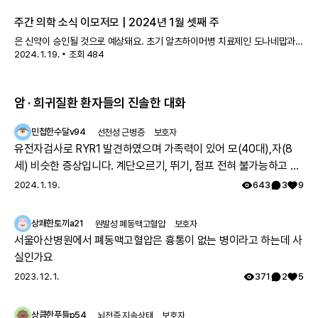
기관 2곳 추가 리스큐어 바이오사이언시스의 원발경화성 담관염 치료제 LB
주간 의학 소식 이모저모 | 2024년 1월 셋째 주
은 신약이 승인될 것으로 예상돼요. 초기 알츠하이머병 치료제인 도나네맙과
2024. 1. 19.
조회
484
폐동맥고혈압 치료제인 소타터셉트, 비소세포폐암 치료제인 파트리투맙
데룩스테칸, 비알콜성 지방간염 치료제인 레스메티롬 등이 FDA 승인을
기다리고 있어요.
암 · 희귀질환 환자들의 진솔한 대화
민첩한수달v94
선천성 근병증
보호자
유전자검사로 RYR1 발견하였으며 가족력이 있어 모(40대),자(8
세) 비슷한 증상입니다. 계단오르기, 뛰기, 점프 전혀 불가능하고 전
체적으로 몸의 힘이 부족하지만 위의 불가능한점을 빼고는 힘들지
2024. 1. 19.
643
3
9
만 일상생활 가능합니다. 모의 유아시절인 35년전 서울대병원 진료
를 보았으나 그당시에는 아킬레스건이 짧아서 그런거라고 운동 열
상쾌한토끼a21
원발성 폐동맥고혈압
보호자
심히 하라는 답을 듣고 쭉 지내다가 출산후 첫째아이도 같은 증상으
서울아산병원에서 폐동맥고혈압은 흉통이 없는 병이라고 하는데 사
로 서울대병원 방문하여 근육병의심으로 여러 검사를 하였으나 정
실인가요
확한 이유는 찾지 못했고 국내에는 없는 유형이며 다른나라에도 같
2023. 12. 1.
371
2
5
은 케이스가 있나 알아보기로 하고 주기적으로 외래만 다녔습니다.
그렇게 아이가 7세가 되고 지방병원에서 ryr1 발견하였고 드디어 모
상큼한푸들p54
뇌전증 지속상태
보호자