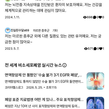
자 모두 최종진단 받았어요. 이 글 작성후 한달뒤, 오늘 서울대 외래
저는 뇌전증 지속상태을 진단받은 환자의 보호자예요. 저는 건강을
에 가서 말씀드리니 아니라고, 잘못된 검사결과라고 찾고 있는중이
체계적으로 관리하는 데에 관심이 많아요.
니 기다려보자고 하십니다 ㅠㅠ
2024. 1. 11.
696
0
0
진실된수달s69
마르판 증후군
기타
저는 마르판 증후군 외에 다른 질환도 있는 관련 유저예요. 저는 궁
금한 점이 많아요~
2023. 5. 7.
571
0
1
전 세계 비소세포폐암 실시간 뉴스
면역항암제 안 통했던 '수술 불가 3기 EGFR 폐암',
표적치료제 '희망'
면역항암제도 통하지 않았던 수술 불가 3기 EGFR 돌연변이
비소세포폐암에도 EGFR을 타깃한 표적치료제가 희망으로
코리아헬스로그
2026. 5. 25.
조회
115
떠오르고 있다. 용인세브란스병원 혈액종양내과 홍문기 교수는
대한폐암학회 유튜브 채널 '폐암 무엇이든 물어보세요'에서
폐암 표준 치료법엔 어떤 게 있나... 주요 표적항암제
수술이 불가능한 EGFR 돌연변이 비소세포폐암 환자에게
건강 보험 혜택 여부는?
EGFR을 타깃한 표적치료제 '타그리소'의 최신 임상연구 결과를
폐암은 지난 10여 년 사이 표적항암제와 면역항암제 등의