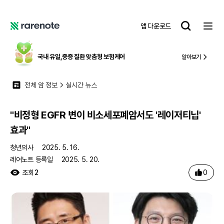
"비정형 EGFR 변이 비소세포폐암서도 '레이저티닙' 효과"
레
앱 다운로드
어
레
노
어
트
노
국내 유일,
중증 질환 맞춤형 보험케어
알아보기
트
전체 암 정보
실시간 뉴스
"비정형 EGFR 변이 비소세포폐암서도 '레이저티닙'
효과"
청년의사
2025. 5. 16.
레어노트 등록일
2025. 5. 20.
0
조회
2