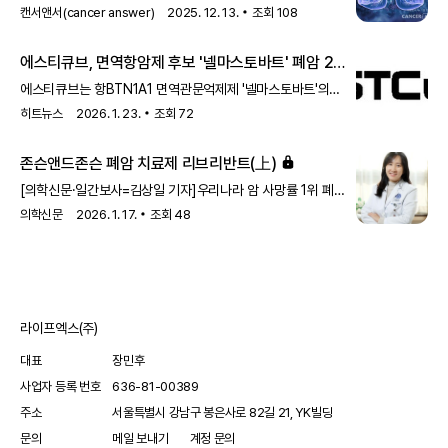
소개했다. 수술 불가 3기 EGFR 돌연변이 비소세포폐암의
등장으로 선택할 수 있는 치료법이 많아졌고, 그 덕분에 치료
캔서앤서(cancer answer)
2025. 12. 13.
조회
108
전통적인 표준치료법은 동시 항암방사선요법이지만, 치료
가능성도 높아진 암이다. 환자 생존 기간은 눈에 띄게 늘었고,
효과가 높지 않다. 때문에 면역항암제 치료가 시도되기도
일부 환자에게서는 장기 생존도 현실이 됐다.치료 옵션이 많아진
에스티큐브, 면역항암제 후보 '넬마스토바트' 폐암 2상
했었지만, 신통치
만큼 환자와 보호자의 선택도 매우 중요해졌다. “허가된
개시
약이라는데 왜 보험이 안 되나”, “의사가 권한 치료를 왜 바로
에스티큐브는 항BTN1A1 면역관문억제제 '넬마스토바트'의
시작할 수 없나”라는 질문은 이제 폐암 진료실에서 가장 흔한
진행성/전이성 비소세포폐암 대상 2상 임상시험의 첫 환자
히트뉴스
2026. 1. 23.
조회
72
고민이다.폐암 환자와 가족들이 시의적절한 선택을 할 수 있도록
투약이 시작됐다고 22일 밝혔다.이번 임상은 1차 치료 이후
정확한 정보가 제공돼야 할 필요성이 높아진 셈이다.
질병이 진행된 비소세포폐암 환자 가운데 BTN1A1 고발현
존슨앤드존슨 폐암 치료제 리브리반트(上)
(종양비율점수(TPS)≥50%) 환자를 선별해 넬마스토바트
800mg과 도세탁셀 75 mg/m²를 병용 투여하는 방식으로
[의학신문·일간보사=김상일 기자]우리나라 암 사망률 1위 폐암
설계됐다. 국내 대학병원 5곳에서 진행되며, 첫 환자등록은
중 약 80~85%는 비소세포폐암이다. 비소세포폐암 중 엑손 20
의학신문
2026. 1. 17.
조회
48
강북삼성병원에서 이뤄졌다.정현진 에스티큐브 대표는
삽입 변이는 EGFR 변이 중 1~10%를 차지하는 비교적 드문
"비소세포폐암 임상은 단순한 적응증 확장이 아니라, BTN1A1
유형이지만 해당 변이를 가진 폐암 환자는 흔한 EGFR 변이
발현이
비소세포폐암 환자 대비 사망위험이 75% 높고, 5년 생존율도
8%에 불과하다. 치료 선택지는 제한적이었다. 표준 치료로
사용되어 온 백금 기반 항암화학요법의 객관적 반응률은 약
라이프엑스(주)
23~29% 수준에 머무른다. 기존 EGFR-TKI에 대한 반응률도
낮아, 효과적인 표적치료 옵션에 대한
대표
장민후
사업자 등록 번호
636-81-00389
주소
서울특별시 강남구 봉은사로 82길 21, YK빌딩
문의
메일 보내기
계정 문의