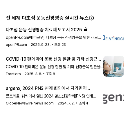
전 세계 다초점 운동신경병증 실시간 뉴스
다초점 운동 신경병증 치료제 보고서 2025
openPR.com에 따르면, 다초점 운동 신경병증을 위한 새로운
치료제 개발이 진행 중이며, 2025년까지의 파이프라인
openPR.com
2025. 9. 23.
조회
23
보고서가 발표되었습니다. 이 보고서는 신경병증 치료의 발전과
향후 전망을 제시합니다.
COVID-19 팬데믹이 운동 신경 질환 및 기타 신경근육
질환 환자에게 미친 영향
COVID-19 팬데믹은 운동 신경 질환 및 기타 신경근육 질환을
앓고 있는 환자들의 정신적, 신체적 웰빙에 영향을 미쳤습니다.
Frontiers
2025. 3. 8.
조회
8
이 연구는 팬데믹 동안 이러한 환자들이 겪은 도전과 변화를
조사합니다.
argenx, 2024 PNS 연례 회의에서 자가면역
파이프라인 데이터 발표
몬트리올, 퀘벡에서 열린 2024 말초신경학회(PNS) 연례
회의에서 argenx는 자사의 자가면역 파이프라인 데이터를
GlobeNewswire News Room
2024. 7. 2.
조회
4
발표했습니다. 이 발표에서는 empasiprubart의 개념 증명을
지원하는 ARDA 2상 연구의 Cohort 1 데이터를 포함했습니다.