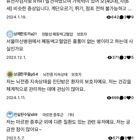
유전자검사로 RYR1 발견하였으며 가족력이 있어 모(40대),자(8
세) 비슷한 증상입니다. 계단오르기, 뛰기, 점프 전혀 불가능하고 전
체적으로 몸의 힘이 부족하지만 위의 불가능한점을 빼고는 힘들지
2024. 1. 19.
642
3
9
만 일상생활 가능합니다. 모의 유아시절인 35년전 서울대병원 진료
를 보았으나 그당시에는 아킬레스건이 짧아서 그런거라고 운동 열
상쾌한토끼a21
원발성 폐동맥고혈압
보호자
심히 하라는 답을 듣고 쭉 지내다가 출산후 첫째아이도 같은 증상으
서울아산병원에서 폐동맥고혈압은 흉통이 없는 병이라고 하는데 사
로 서울대병원 방문하여 근육병의심으로 여러 검사를 하였으나 정
실인가요
확한 이유는 찾지 못했고 국내에는 없는 유형이며 다른나라에도 같
2023. 12. 1.
371
2
5
은 케이스가 있나 알아보기로 하고 주기적으로 외래만 다녔습니다.
그렇게 아이가 7세가 되고 지방병원에서 ryr1 발견하였고 드디어 모
상큼한푸들p54
뇌전증 지속상태
보호자
자 모두 최종진단 받았어요. 이 글 작성후 한달뒤, 오늘 서울대 외래
저는 뇌전증 지속상태을 진단받은 환자의 보호자예요. 저는 건강을
에 가서 말씀드리니 아니라고, 잘못된 검사결과라고 찾고 있는중이
체계적으로 관리하는 데에 관심이 많아요.
니 기다려보자고 하십니다 ㅠㅠ
2024. 1. 11.
696
0
0
진실된수달s69
마르판 증후군
기타
저는 마르판 증후군 외에 다른 질환도 있는 관련 유저예요. 저는 궁
금한 점이 많아요~
2023. 5. 7.
571
0
1