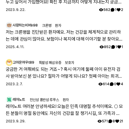
누고 싶어서 가입했어요! 확진 후 지금까지 어떻게 지내는지 궁금해
요 🔍
2023. 9. 22.
562
1
2
사랑하는비버n98
크론병
환자
저는 크론병을 진단받은 환자예요. 저는 건강을 체계적으로 관리하
는 데에 관심이 많아요. 보험이나 복지에 대해 이야기할 분 찾아요
👏🏻
2025. 4. 11.
852
1
1
고마운여우t89
특발성 폐섬유증
보호자
궁금한 거 여쭤봐도 되는 거죠~? 혹시 여기에 둘째 아이 유전자 검
사 받아보신 분 있나요? 절차가 어떻게 되나요? 첫째 아이는 희귀질
환 진단받았고, 당시에 애기 아빠랑 저랑 유전자 검사했는데 돌연변
2023. 2. 7.
614
0
4
이라고 하시더라구요.. 둘째 임신했는데 유전은 안 된다지만 워낙에
걱정스러워서리.. 다들 몇주차에 무슨 검사하셨나요? 도움 좀 주심
레어노트
전신성 홍반성 루푸스
환자
감사하겠습니다.
레어노트 여러분 안녕하세요! 오늘은 민족 대명절 추석이예요. 🌕 모
든 분들이 명절 동안에도 자신의 건강을 잘 챙기시길, 또 가족과 함
께 따뜻하고 행복한 시간 보내시길 레어노트팀이 기원하겠습니다!
2023. 9. 29.
571
8
21
해피 추석 되세요! 🥳