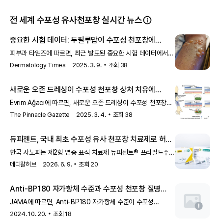
전 세계 수포성 유사천포창 실시간 뉴스
중요한 시험 데이터: 두필루맙이 수포성 천포창에
효과적
피부과 타임즈에 따르면, 최근 발표된 중요한 시험 데이터에서
두필루맙이 수포성 천포창 치료에 효과적이라는 결과가
Dermatology Times
2025. 3. 9.
조회
38
나왔습니다.
새로운 오존 드레싱이 수포성 천포창 상처 치유에
희망을 보여줍니다
Evrim Ağacı에 따르면, 새로운 오존 드레싱이 수포성 천포창
상처의 치유에 효과적일 수 있다는 연구 결과가 발표되었습니다.
The Pinnacle Gazette
2025. 3. 4.
조회
38
이 드레싱은 상처 치유 과정을 개선하고 환자들에게 새로운 치료
옵션을 제공할 수 있습니다.
듀피젠트, 국내 최초 수포성 유사 천포창 치료제로 허가
- 메디칼허브
한국 사노피는 제2형 염증 표적 치료제 듀피젠트® 프리필드주,
프리필드펜 (Dupixent®, 성분명: 두필루맙, 유전자재조합)이
메디칼허브
2026. 6. 9.
조회
20
식품의약품안전처로부터 수포성 유
Anti-BP180 자가항체 수준과 수포성 천포창 질병
심각성의 연관성
JAMA에 따르면, Anti-BP180 자가항체 수준이 수포성
천포창의 질병 심각성과 연관이 있다는 연구 결과가
2024. 10. 20.
조회
18