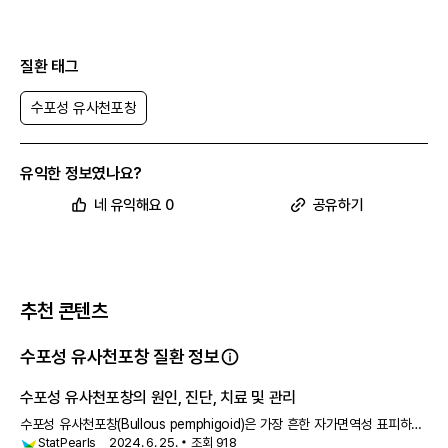
질환 태그
수포성 유사천포창
유익한 정보였나요?
네 유익해요 0
공유하기
추천 콘텐츠
수포성 유사천포창 질환 정보
수포성 유사천포창의 원인, 진단, 치료 및 관리
수포성 유사천포창(Bullous pemphigoid)은 가장 흔한 자가면역성 표피하
StatPearls
2024. 6. 25.
조회
918
수포성 질환으로, 표피하 면역수포성 질환