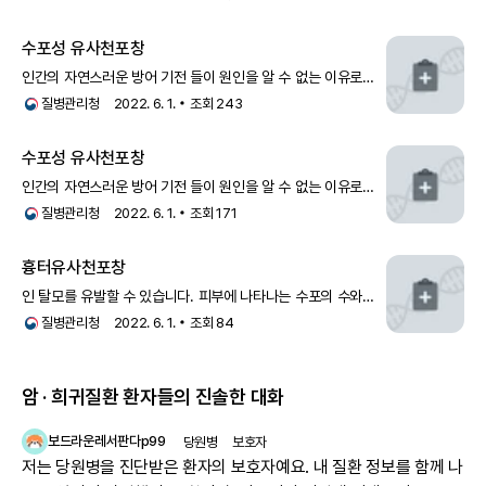
수포성 유사천포창
인간의 자연스러운 방어 기전 들이 원인을 알 수 없는 이유로
자신의 건강한 조직을 공격할 때 발생합니다. 수포성
질병관리청
2022. 6. 1.
조회
243
유사천포창의 항원은 표피 기저세포 반결합체 복합체에
존재하며(BPAG1, BPAG2) 이에 대한 IgG 형의 자가항체
수포성 유사천포창
인간의 자연스러운 방어 기전 들이 원인을 알 수 없는 이유로
자신의 건강한 조직을 공격할 때 발생합니다. 수포성
질병관리청
2022. 6. 1.
조회
171
유사천포창의 항원은 표피 기저세포 반결합체 복합체에
존재하며(BPAG1, BPAG2) 이에 대한 IgG 형의 자가항체
흉터유사천포창
인 탈모를 유발할 수 있습니다. 피부에 나타나는 수포의 수와
범위는 다른 자가면역성 수포성질환인 천포창이나 수포성
질병관리청
2022. 6. 1.
조회
84
유사천포창 보다는 대개 적은 편이며, 재발 시에는 때때로 같은
부위에 나타납니다.▶ 다른 질환과의 관련: 항에필리그린
암 · 희귀질환 환자들의 진솔한 대화
보드라운레서판다p99
당원병
보호자
저는 당원병을 진단받은 환자의 보호자예요. 내 질환 정보를 함께 나