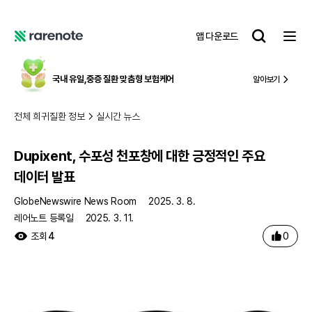
Dupixent, 수포성 천포창에 대한 긍정적인 주요 데이터 발표
레
앱 다운로드
어
레
노
어
트
노
국내 유일,
중증 질환 맞춤형 보험케어
알아보기
트
전체 희귀질환 정보
실시간 뉴스
Dupixent, 수포성 천포창에 대한 긍정적인 주요
데이터 발표
GlobeNewswire News Room
2025. 3. 8.
레어노트 등록일
2025. 3. 11.
0
조회
4