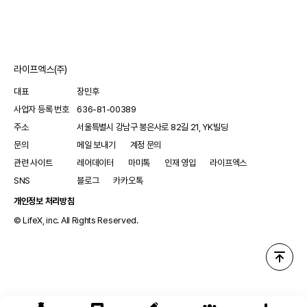
발표되었습니다. 이 연구는 질병의 진단과 치료에 중요한 정보를
제공할 수 있습니다.
라이프엑스(주)
대표
장민후
사업자 등록 번호
636-81-00389
주소
서울특별시 강남구 봉은사로 82길 21, YK빌딩
문의
메일 보내기
계정 문의
관련 사이트
레어데이터
마미톡
인재 영입
라이프엑스
SNS
블로그
카카오톡
개인정보 처리방침
© LifeX, inc. All Rights Reserved.