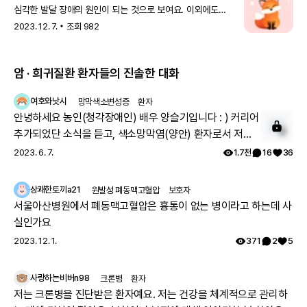
심각한 발달 장애의 원인이 되는 것으로 보여요. 이외에도
FOXG1 유전자는 자폐 스펙트럼 장애, 조현병, 뇌전증,
2023. 12. 7.
조회
982
알츠하이머병 등 여러 신경 발달 장애의 원인과 직·간접적으로
연관되어 있어요. 유전 방식 FOXG1 증
암 · 희귀질환 환자들의 진솔한 대화
여호와낫시
망막색소변성증
환자
안녕하세요 농인(청각장애인) 배우 양슬기입니다 : ) 커리어
추가되었단 소식을 듣고, 색소망막염(양안) 환자로서 저의
2
근황을 말씀드리려고 합니다. 제 직업은 전도사며, 부업으로
2023. 6. 7.
1.7천
16
36
모델 겸 영화배우로 활동하고 있습니다. 작년에 한국장애인
모델협회 모델반을 수료했으며, 올해부터 본격적으로 모델
상쾌한토끼a21
원발성 폐동맥고혈압
보호자
겸 영화배우 활동을 시작했습니다. 2023년 3월 ~ 5월 저의
서울아산병원에서 폐동맥고혈압은 흉통이 없는 병이라고 하는데 사
활동을 말씀드리자면 삼성서비스센터 CF촬영과 은밀하게
실인가요
위대하게 영화감독님의 단편영화 “정적” 촬영에 참여하였
2023. 12. 1.
371
2
5
습니다. 또한 곧 있을 범죄스릴러 납치 영화 촬영에 참여할
예정이에요. 농인(청각장애인)이고 색소망막염 환자인 저에
사랑하는비버n98
크론병
환자
게 어렵지만 의미있는 일들을 하게 해주신 살아계신 하나님
저는 크론병을 진단받은 환자예요. 저는 건강을 체계적으로 관리하
께 감사드립니다. 그리고 레어메이트, 레어노트 여러분의 따