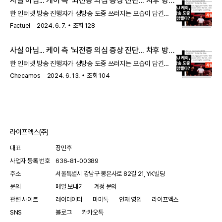
사실 아님... 케이 측 '뇌전증 의심 증상 진단... 차후 방송
뇌전증수면센터에 고영테크놀러지의 뇌수술용 의료 로
복귀'
한 인터넷 방송 진행자가 생방송 도중 쓰러지는 모습이 담긴
영상이 소셜미디어상에서 반복적으로 공유됐다. 해당 영상을
Factuel
2024. 6. 7.
조회
128
공유한 게시글은 영상 속 쓰러진 한국인 스트리머가 사망했다고
주장했다. 하지만 이 주장은 사실이 아니다. 영상 속에 등장하는
사실 아님... 케이 측 '뇌전증 의심 증상 진단... 차후 방송
인물은 아프리카TV BJ 케이(본명 박중규)로, 이후 회복한
복귀'
모습으로 생방송에 등장해 자신이 피로로 인해 실신한 것이라고
한 인터넷 방송 진행자가 생방송 도중 쓰러지는 모습이 담긴
설명했다. 케이는 이와 별개로 아프리카TV에 게시한 공지에서
영상이 소셜미디어상에서 반복적으로 공유됐다. 해당 영상을
Checamos
2024. 6. 13.
조회
104
병원 진료를 통해 뇌전증이 의심된다는 진단을 받았으며 차후
공유한 게시글은 영상 속 쓰러진 한국인 스트리머가 사망했다고
방송을 재개한다고 밝혔다.
주장했다. 하지만 이 주장은 사실이 아니다. 영상 속에 등장하는
인물은 아프리카TV BJ 케이(본명 박중규)로, 이후 회복한
모습으로 생방송에 등장해 자신이 피로로 인해 실신한 것이라고
설명했다. 케이는 이와 별개로 아프리카TV에 게시한 공지에서
라이프엑스(주)
병원 진료를 통해 뇌전증이 의심된다는 진단을 받았으며 차후
방송을 재개한다고 밝혔다.
대표
장민후
사업자 등록 번호
636-81-00389
주소
서울특별시 강남구 봉은사로 82길 21, YK빌딩
문의
메일 보내기
계정 문의
관련 사이트
레어데이터
마미톡
인재 영입
라이프엑스
SNS
블로그
카카오톡