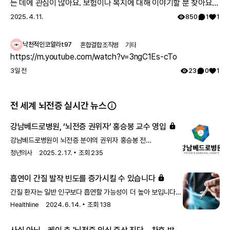
는 데에 관심이 많아요. 보험이나 복지에 대해 이야기할 분 찾아요
뜻한 응원 덕분에 저는 어려운 걸 지금껏 잘 해낼 수 있었답
👏🏻
2025. 4. 11.
850
1
1
니다 : ) 저의 한걸음 한걸음으로 전달하고자 하는 것은 병
때문에 자포자기하신 전세계 모든 환자들에게 삶을 자신의
의지대로 살아간다면 기회와 희망이 있다는 것을 알려드리
낙천적인코알라t97
혼합결합조직병
기타
고 싶고 저를 통해 행복 바이러스를 전파하는 것입니다. 앞
https://m.youtube.com/watch?v=3ngC1Es-cTo
으로도 승승장구하는 저의 소식을 전해드리면서 저로 인해
3일 전
23
0
1
여러분도 늘 희망 잃지 않고 힘내셨으면 좋겠습니다! 그리고
저는 자신의 인생이야기를 담긴 자서전 출간 준비를 하고 있
습니다 : ) 저의 책으로 해피바이러스를 전할 수 있도록 최선
전 세계 뇌전증 실시간 뉴스
을 다 할 것입니다.
강남베드로병원, ‘뇌전증 권위자’ 홍승봉 교수 영입
강남베드로병원이 뇌전증 분야의 권위자 홍승봉 전
삼성서울병원 신경과 교수를 영입하고, 3월 중
청년의사
2025. 2. 17.
조회
235
뇌전증수면센터를 개소한다고 12일 밝혔다.홍승봉 교수는
뇌전증 수술 치료 분야 국내 최고 전문가로 꼽힌다. 2015년부터
흡연이 간질 발작 빈도를 증가시킬 수 있습니다
2018년까지 대한뇌전증학회 회장을 역임했으며,
2020년부터는 국내 최초로 보건복지부 지원 뇌전증지원센터를
간질 환자는 일반 인구보다 흡연할 가능성이 더 높아 보입니다.
설립해 운영하고 있다. 2022년에는 한국인 최초로
이는 니코틴이나 담배에 포함된 비소, 암모니아, 아세톤 등의
Healthline
2024. 6. 14.
조회
138
세계뇌전증퇴치연맹(ILAE)의 아시아-오세아니아 뇌전증
화학물질 때문일 수 있습니다. 또한, 담배 연기에 포함된
최고업적상을 수상했다.강남베드로병원은 3월 개소 예정인
화학물질은 특정 간질 약물의 효과를 감소시킬 수 있습니다.