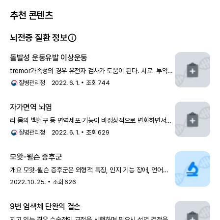
추천 콘텐츠
뇌전증 질환 정보
돌발성 운동유발 이상운동
tremor가족성의 경우 유전자 검사가 도움이 된다. 치료 투약
치료를 통해 증상을 조절할 수 있다. 항뇌전증제인 카바마제핀
질병관리청
2022. 6. 1.
조회
744
(carbamazepine)이 가장 많이 쓰이는 약 중의 하나이며, 그
외에도 페니토인(phe
자가면역 뇌염
리 몸의 백혈구 등 면역세포 기능이 비정상적으로 변화하면서
뇌에 자가면역 기전에 의한 염증을 일으킴으로써, 뇌전증 발작,
질병관리청
2022. 6. 1.
조회
629
이상운동, 기억력 저하, 의식저하, 이상행동과 같은 증상이
나타나는 질병입니다. 항체는 정상적으로
모왓-윌슨 증후군
개요 모왓-윌슨 증후군은 외형적 특징, 인지 기능 장애, 언어
장애, 뇌전증, 그리고 여러 선천적 기형을 동반하는 질환이에요.
2022. 10. 25.
조회
626
1998년 처음 소개된 이후 지금까지 전 세계에 약 30
9번 염색체 단완의 결손
지고 있는 경우 수술적인 교정을 시행하며 필요시 성별 결정을