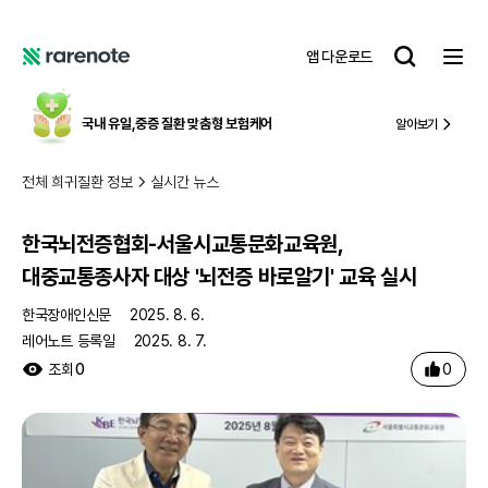
한국뇌전증협회-서울시교통문화교육원, 대중교통종사자 대상 '뇌전증 바로알기' 교육 실시
레
앱 다운로드
어
레
노
어
트
노
국내 유일,
중증 질환 맞춤형 보험케어
알아보기
트
전체 희귀질환 정보
실시간 뉴스
한국뇌전증협회-서울시교통문화교육원,
대중교통종사자 대상 '뇌전증 바로알기' 교육 실시
한국장애인신문
2025. 8. 6.
레어노트 등록일
2025. 8. 7.
0
조회
0