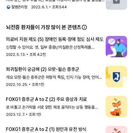
한다. 탈장도 수술로 치료한다. 경련에 대해 항뇌전증 약물을
질병관리청
2022. 6. 1.
조회
544
복용한다. 부모님이 향후 임신을 계획하고 있는 경우,
세포유전학적 검사와 산전 유전상담이 필요하다.
뇌전증 환자들이 가장 많이 본 콘텐츠
의료비 지원 제도 (5) 장애인 등록⋅장애 정도 심사 제도
신청할 수 있어요. 셋. 일부 중증난치질환은 산정특례를
신청하려면 장애 정도 심사가 필요해요. • 난치성 뇌전증을
2022. 5. 13.
조회
4.2천
동반한 국소발병의 발작을 동반한 국소화-관련 (초점성)(부분적)
특발성 뇌전증 및 뇌전증 증후군, 난치성
희귀질환이 궁금해 (2) 모왓-윌슨 증후군
개요 모왓-윌슨 증후군은 외형적 특징, 인지 기능 장애, 언어
장애, 뇌전증, 그리고 여러 선천적 기형을 동반하는 질환이에요.
2022. 10. 25.
조회
1천
1998년 처음 소개된 이후 지금까지 전 세계에 약 30
FOXG1 증후군 A to Z (2) 주요 증상과 치료
로 비틀고 손가락을 서로 얽힌 채로 움직이는 상동 행동을
말해요. 주로 레트 중후군 환자들에게서 관찰돼요. 뇌전증
2023. 12. 7.
조회
1천
FOXG1 증후군 환자의 70~80%는 뇌전증이 발생해요. 발작은
일반적으로 2세에서 3세 이전의 유아기에
FOXG1 증후군 A to Z (1) 원인과 유전 방식