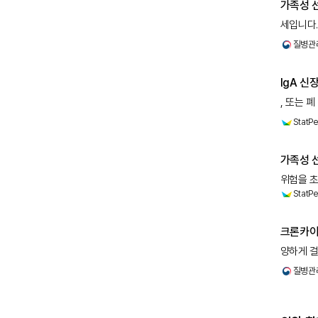
가족성 
세입니다.
있습니다.
질병관
발생시키고
IgA 신
, 또는 
골수증식성
StatPe
과정도 I
가족성 선
위험을 초
StatPe
가진 개인
위험이 높
크론카이
양하게 걸
하지만 1
질병관
일차적으로