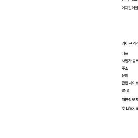
아스트라
또는 위식
메디컬헤
임핀지, 
기자간담회
식품의약
라이프엑스
대표
사업자 등
주소
문의
관련 사이
SNS
개인정보 
© LifeX, i