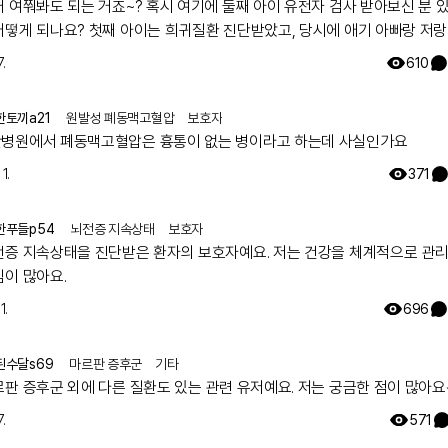
거 여쭤봐도 되는 거죠~? 혹시 여기에 둘째 아이 유전자 검사 받아보신 분 
어떻게 되나요? 첫째 아이는 희귀질환 진단받았고, 당시에 애기 아빠랑 저랑
했는데 돌연변이라고 하시더라구요.. 둘째 임신했는데 유전은 안 된다지만 
.
610
워서리.. 다들 몇주차에 무슨 검사하셨나요? 도움 좀 주심 감사하겠습니다.
한토끼a21
원발성 폐동맥고혈압
보호자
병원에서 폐동맥고혈압은 흉통이 없는 병이라고 하는데 사실인가요
1.
371
한푸들p54
뇌전증 지속상태
보호자
전증 지속상태을 진단받은 환자의 보호자예요. 저는 건강을 체계적으로 관
심이 많아요.
1.
696
된수달s69
마르판 증후군
기타
르판 증후군 외에 다른 질환도 있는 관련 유저예요. 저는 궁금한 점이 많아요
.
571