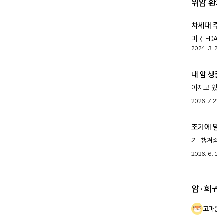
위암 환
차세대 
미국 FD
2024. 3. 
전이성 유
플랫폼 '
내 암 
아지고 있
40.4%
2026. 7. 2
받는 치료
조기에 
가' 챙겨
국가암검진
2026. 6. 
대상으로 
암 · 
고마