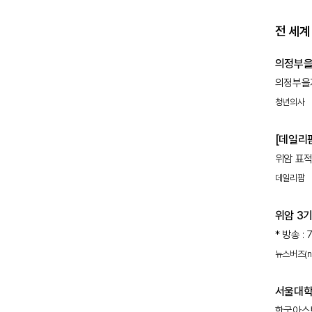
전 세계
의정부을
의정부을
내분비내과
청년의사
교수는 1
연구에서 
[데일리팜
임상의학부
주목
위암 표적
선행화학요
한국아스텔
환자 대상
데일리팜
(졸베툭
대
오늘(4일
위암 3기
통과 후 
음식은'
* 방송 :
42년째 
뉴스버즈(n
1명은 암
찾아와 
서울대학
김희정 이
한국아스