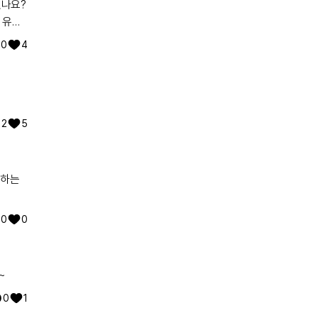
있나요?
 유전
워낙에
0
4
2
5
리하는
0
0
~
0
1