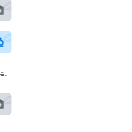
P를
양의