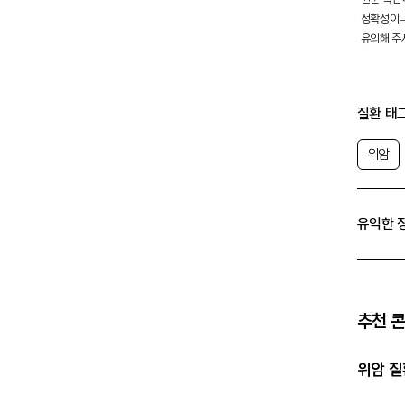
정확성이나
유의해 주
질환 태
위암
유익한 
추천 
위암 질