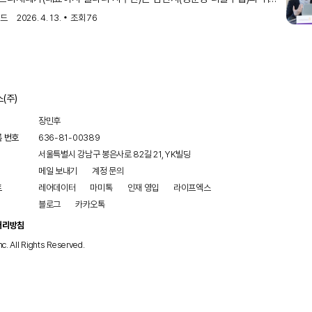
제네카의 소화기암 리더십 공유'…한국아스트라제네카
도 접합부 선암 수술 전×후 보조요법 국내 허가를 기념하는
럴드
2026. 4. 13.
조회
76
'위암 수술 전·후보조요법 국내 허가 기념 기자간담회' 성료
를 31일 개최했다고 밝혔다.임핀지는 2026년 3월 23일
품안전처로부터 절제가능한 위 또는 위식도 접합부 선암 환자의 치료
(주)
장민후
록 번호
636-81-00389
서울특별시 강남구 봉은사로 82길 21, YK빌딩
메일 보내기
계정 문의
트
레어데이터
마미톡
인재 영입
라이프엑스
블로그
카카오톡
처리방침
nc. All Rights Reserved.