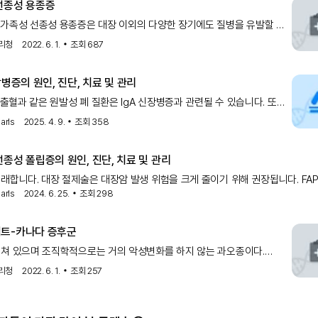
선종성 용종증
가족성 선종성 용종증은 대장 이외의 다양한 장기에도 질병을 유발할 수
 소장암, 담관암, 위암, 피부, 뼈, 치아, 결체조직에 다양한 질환 및 종괴를
리청
2022. 6. 1.
조회
687
, 특히 십이지장암을 발생할 수 있습니다.
장병증의 원인, 진단, 치료 및 관리
폐 출혈과 같은 원발성 폐 질환은 IgA 신장병증과 관련될 수 있습니다. 또한,
 질환, 위암, 폐암, 신세포암, 그리고 다른 악성 종양과 같은 종양학적
arls
2025. 4. 9.
조회
358
gA 신장병증과 관련될 수 있습니다.
종성 폴립증의 원인, 진단, 치료 및 관리
래합니다. 대장 절제술은 대장암 발생 위험을 크게 줄이기 위해 권장됩니다. FA
arls
2024. 6. 25.
조회
298
은 위암 및 십이지장 선암, 간모세포종 및 데스모이드 종양과 같은 다른 악성 종
습니다. 상부 위장관
트-카나다 증후군
쳐 있으며 조직학적으로는 거의 악성변화를 하지 않는 과오종이다.
3%의 환자에서 대장암과 위암이 발생하였다는 보고가 있다. 설사는
리청
2022. 6. 1.
조회
257
 광범위한 점막 손상에 기인하며, 세균의 과도 증식에 의해 악