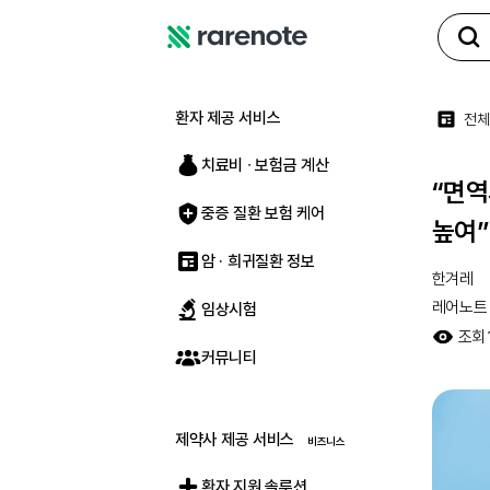
레
어
노
환자 제공 서비스
전체
트
치료비 ∙ 보험금 계산
“면역
중증 질환 보험 케어
높여”
암 · 희귀질환 정보
한겨레
레어노트
임상시험
조회
커뮤니티
제약사 제공 서비스
환자 지원 솔루션