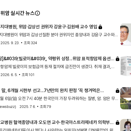
 위암 실시간 뉴스
지대병원, 위암·갑상선 권위자 강윤구·김원배 교수 영입
지대병원이 위암과 갑상선질환 분야 권위자인 종양내과 강윤구 교수와
 김원배 교수를 영입했다고 17일 밝혔다. 강 교수는 오는 10월부터, 김
2025. 9. 23.
조회
324
1월부터 진료를 시작한다.강 교수는 위암과 위장관기질종양(GIST)
세계적 성과를 인정받아 지난 2023년 제16회 아산의학상
]&#039;빌로이&#039;, 약평위 상정...위암 표적항암제 옵션
문을 수상했다. 전이성 위암 항암요법과 면역치료, 국소 진행성 위암
항암제 빌로이의 보험급여 등재 절차에 급진전이 생겼다. 취재 결과,
법의 임상연구를 주도하며 치료 패러다임 변화를 이끌었으며, GIST
라스제약의 클라우딘18.2(Claudin 18.2) 양성 위암 표적 치료제 빌로이
 표적치료 전략 발전에도 기여했다. 그는 서울아산병원 임상연구센터장,
2026. 6. 5.
조회
101
시맙)가 지난달 22일 건강보험심사평가원 경제성평가소위원회를 통과하고
) 약제급여평가위원회에 상정될 예정이다. 지난해 10월 암질환심의위원회
 말, 6개월 시한부 선고...7년만의 완치 판정 '꼭 챙겨먹은
지지부진했던 급여 절차에 탄력이 붙는 모습이다. 20…
 7월 6일(일) 오전 7시 40분 한국인이 가장 두려워하는 질병, 암. 암은 무려
한국인 사망 원인 1위를 차지하고 있다. 통계에 따르면 국내 인구 25명 중
ewsbuzz)
2025. 7. 6.
조회
79
 유병자이거나 암을 겪은 경험이 있는 것으로 밝혀졌는데..소리 없이
생명을 위협하는 암은
교병원 혈액종양내과 오도연 교수·한국아스트라제네카 의학부
사 연자로 나서 'MATTERHORN 연구 소개 및
트라제네카(대표이사 엘다나 사우란)는 임핀지(성분명 더발루맙)의 위