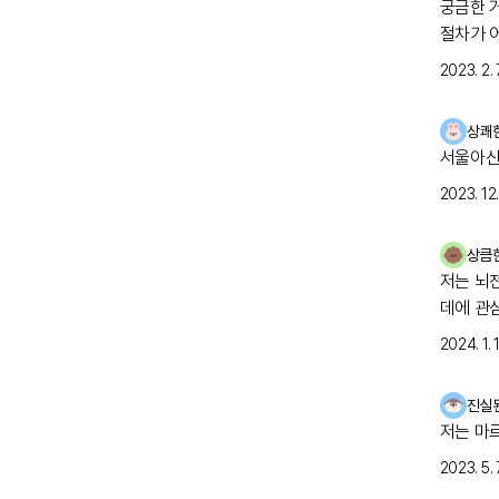
궁금한 
절차가 
자 검사
2023. 2. 7
걱정스러
상쾌
서울아산
2023. 12. 
상큼
저는 뇌
데에 관
2024. 1. 1
진실
저는 마
2023. 5. 7