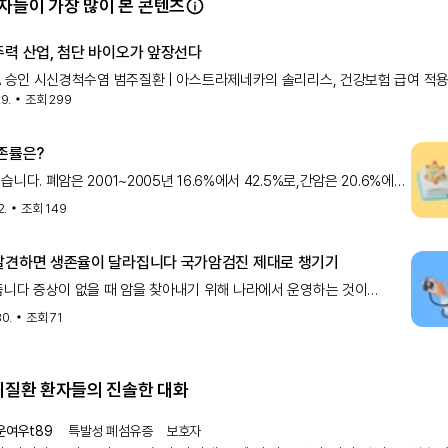
자들이 가장 많이 본 콘텐츠
주력 산업, 첨단 바이오가 앞장선다
A 승인 시신경척수염 범주질환 | 아스트라제네카의 솔리리스, 건강보험 급여 적
29.
조회
299
방암 및 위암 | 아스트라제네카와 다이이찌산쿄의 엔허투, 건강보험 급여 적용 AI
케미버스', 희귀난치성질환
생존률은?
습니다. 폐암은 2001~2005년 16.6%에서 42.5%로,간암은 20.6%에서
로, 위암은 58.0%에서 78.6%로 크게 올랐습니다.같은 진단명이라도 지금
2.
조회
149
의 결과는 20년 전과 다릅니
발견하면 생존율이 달라집니다 국가암검진 제대로 챙기기
줍니다 증상이 없을 때 암을 찾아내기 위해 나라에서 운영하는 것이
입니다. 현재 6대 암(위암, 대장암, 간암, 폐암, 유방암, 자궁경부암)을
30.
조회
71
하며, 대부분 본인 부담이 적거나 없습니다.실제로
희귀질환 환자들의 진솔한 대화
운여우t89
특발성 폐섬유증
보호자