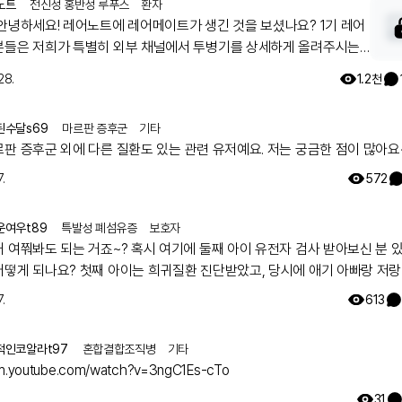
노트
전신성 홍반성 루푸스
환자
 안녕하세요! 레어노트에 레어메이트가 생긴 것을 보셨나요? 1기 레어
분들은 저희가 특별히 외부 채널에서 투병기를 상세하게 올려주시는
모셔 왔는데요. 이분들과 함께 활동하실 레어메이트 2기를 모시고자
28.
1.2천
아래 구글 폼을 통해 신청해 주시면, 별도 안내 사항을 보내 드리겠습
과 참여 부탁드립니다. ➡️ 레어메이트 사전 신청하기:
된수달s69
마르판 증후군
기타
rms.gle/o4ETPdsTwgAc38jz8 Q. 레어메이트가 되면 어떤 혜택
르판 증후군 외에 다른 질환도 있는 관련 유저예요. 저는 궁금한 점이 많아요
요? - 내가 쓴 게시글이 맨 위 추천 게시글 영역에 올라가 더 많은 분
 수 있습니다. - 레어메이트 배지를 부여받아 보다 영향력 있는 회원이
.
572
있습니다. - 왕성한 활동을 기대하는 마음으로 레어노트 굿즈를 드립니
내가 작성한 건강 설문이 다른 환자를 위한 주요한 통계 자료로 이용됩니
운여우t89
특발성 폐섬유증
보호자
을 통해 내 사연이 레어노트에 소개됩니다. Q. 레어메이트란 무엇이
거 여쭤봐도 되는 거죠~? 혹시 여기에 둘째 아이 유전자 검사 받아보신 분 
떤 활동을 하게 될까요? - 레어메이트는 레어노트를 대표해 커뮤니티
어떻게 되나요? 첫째 아이는 희귀질환 진단받았고, 당시에 애기 아빠랑 저랑
 만들고 활동하는 회원입니다. - 내가 겪은 치료 경험을 공유해 다른
했는데 돌연변이라고 하시더라구요.. 둘째 임신했는데 유전은 안 된다지만 
.
613
 회원들의 귀감이 됩니다. - 내가 습득한 희귀질환 정보와 노하우 등
워서리.. 다들 몇주차에 무슨 검사하셨나요? 도움 좀 주심 감사하겠습니다.
고, 보다 건강한 커뮤니티를 만드는 데 앞장섭니다. - 내 건강을 꾸준
적으로 관리합니다. 레어메이트에 관해 궁금한 점이 있다면
적인코알라t97
혼합결합조직병
기타
 댓글로 남겨주세요! 감사합니다.
/m.youtube.com/watch?v=3ngC1Es-cTo
31