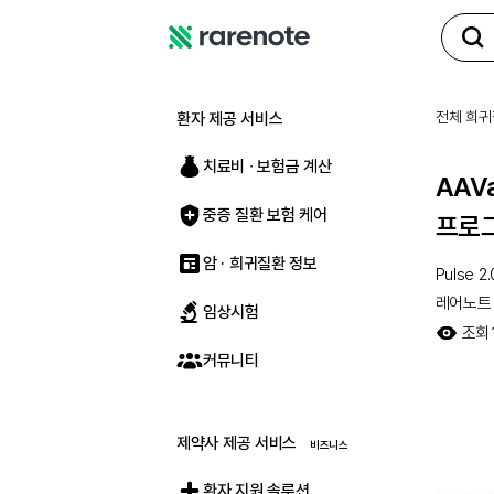
레
어
노
전체 희귀
환자 제공 서비스
트
치료비 ∙ 보험금 계산
AAV
중증 질환 보험 케어
프로그
암 · 희귀질환 정보
Pulse 2.
레어노트
임상시험
조회
커뮤니티
제약사 제공 서비스
환자 지원 솔루션