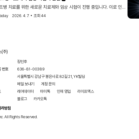
병 치료를 위한 새로운 치료제와 임상 시험이 진행 중입니다. 이로 인해
 새로운 희망이 제공되고 있으며, 질병 관리에 중요한 발전이
Today
2026. 4. 7.
조회
44
다.
(주)
장민후
록 번호
636-81-00389
서울특별시 강남구 봉은사로 82길 21, YK빌딩
메일 보내기
계정 문의
트
레어데이터
마미톡
인재 영입
라이프엑스
블로그
카카오톡
처리방침
nc. All Rights Reserved.