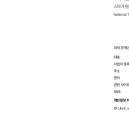
스타가르트
환자들에게
National 
기대됩니
라이프엑스
대표
사업자 등
주소
문의
관련 사이
SNS
개인정보 
© LifeX, i