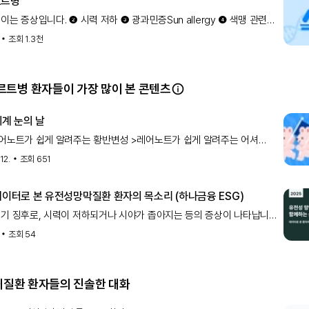
르트병
는 증상입니다. ❷ 시력 저하 ❸ 광과민증Sun allergy ❹ 색맹 관련
BCA4 스타가르트병의 가장 대표적인 유전자로, 상염색체 열성으로
조회
1.3천
. 유전 방식 99% 상염색체 열성 아주 드물게 상염
트병 환자들이 가장 많이 본 콘텐츠
세계 눈의 날
레어노트가 쉽게 알려주는 황반변성 >레어노트가 쉽게 알려주는 어셔
>레어노트가 쉽게 알려주는 스타가르트병 >레어노트가 쉽게 알려주는
12.
조회
651
위축증 >레어노트가 쉽게 알려주는 망막색소변성증 >레어노트가 쉽게
 데이터로 본 유전성망막질환 환자의 목소리 (하나금융 ESG)
기 징후로, 시력이 저하되거나 시야가 좁아지는 등의 증상이 나타납니다.
로 망막색소변성증, 스타가르트병, 레베르선천성흑암시 등이 있으며,
조회
54
행성으로 시력이 감소하는 특징이 있습니다. 어떤 원인으로 발생하
희귀질환 환자들의 진솔한 대화