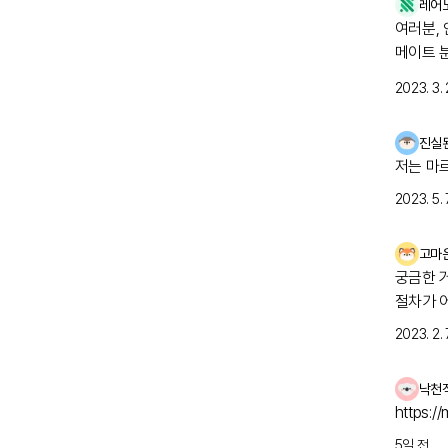
레어
여러분,
메이트 
분들을 
2023. 3. 
합니다. 
니다. 많은 관심
진실
https://fo
저는 마
이 있을까
들이 볼
2023. 5. 7
될 수 
다. - 
고마
다. - 추첨
궁금한 
고, 어
절차가 
생태계를
자 검사
2023. 2. 7
레어노트
걱정스러
을 공유하
히 기록하고 체계
낙천
무엇이든
https:/
5일 전