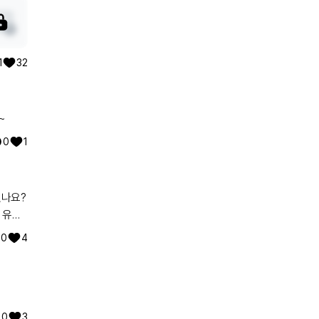
1
32
~
0
1
있나요?
 유전
워낙에
0
4
0
3