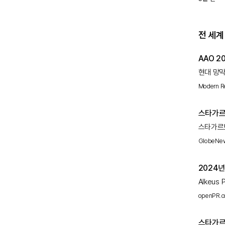
전 세계
AAO 
현대 망막
보존하는 
Modern R
스타가르트
001)
스타가르
치료법은 없
GlobeNe
개발되었습
2024
Alkeus 
같은 회사
openPR.
있습니다
스타가르