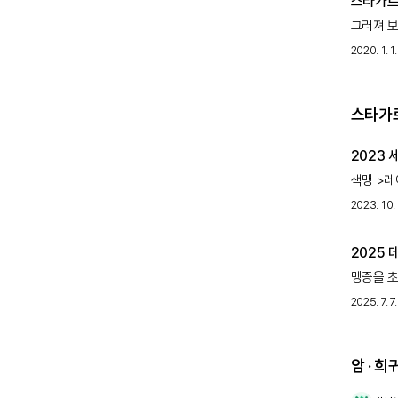
스타가
그러져 보이
유전자 A
2020. 1. 1.
유전됩니다
스타가르
2023 
색맹 >
증후군 
2023. 10. 
범맥락막
알려주
2025
맹증을 초
대표적으
2025. 7. 7.
대부분 진
암 · 