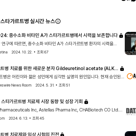
 스타가르트병 실시간 뉴스
2024: 중수소화 비타민 A가 스타가르트병에서 시력을 보존합니다
 연구에 따르면, 중수소화 비타민 A가 스타가르트병 환자의 시력을
데 효과적이라는 연구 결과가 AAO 2024에서 발표되었습니다.
etina
2024. 10. 22.
조회
67
병 치료를 위한 새로운 분자 Gildeuretinol acetate (ALK-
트병은 어린이와 젊은 성인에게 심각한 실명의 원인입니다. 현재 승인된
지만, Gildeuretinol acetate (ALK-001)라는 새로운 분자가
wswire News Room
2024. 5. 31.
조회
51
니다. 이 분자는 특수한 형태의 중수소화된 A로 만들어졌습니다.
년 스타가르트병 치료제 시장 동향 및 성장 기회
Pharmaceuticals Inc, Astellas Pharma Inc, CHABiotech CO Ltd.와
들이 2024년 스타가르트병 치료제 시장의 동향과 성장 기회를 주도하고
com
2024. 6. 13.
조회
45
.
트병 치료제와 임상 시험의 진전