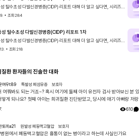
성 탈수초성 다발신경병증(CIDP) 리포트 대해 더 알고 싶다면, 시리즈의
다른 글도 놓치지 마세요! 만성 염증성 탈수초성 다발신
9.
조회
284
증성 탈수초성 다발신경병증(CIDP) 리포트 1차
성 탈수초성 다발신경병증(CIDP) 리포트 대해 더 알고 싶다면, 시리즈의
다른 글도 놓치지 마세요! 만성 염증성 탈수초성 다발신
13.
조회
218
희귀질환 환자들의 진솔한 대화
운여우t89
특발성 폐섬유증
보호자
거 여쭤봐도 되는 거죠~? 혹시 여기에 둘째 아이 유전자 검사 받아보신 분 
어떻게 되나요? 첫째 아이는 희귀질환 진단받았고, 당시에 애기 아빠랑 저랑
했는데 돌연변이라고 하시더라구요.. 둘째 임신했는데 유전은 안 된다지만 
.
610
워서리.. 다들 몇주차에 무슨 검사하셨나요? 도움 좀 주심 감사하겠습니다.
한토끼a21
원발성 폐동맥고혈압
보호자
병원에서 폐동맥고혈압은 흉통이 없는 병이라고 하는데 사실인가요