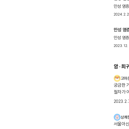
만성 염증
2024. 2. 2
만성 염
만성 염증
2023. 12. 
암 · 
고마
궁금한 
절차가 
자 검사
2023. 2. 7
걱정스러
상쾌
서울아산