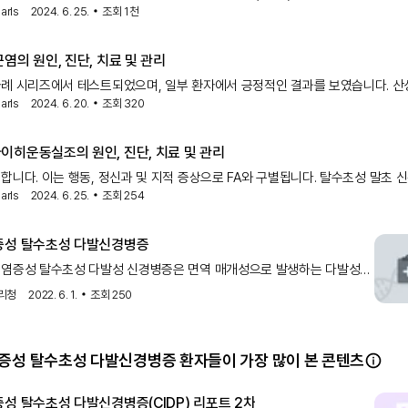
arls
2024. 6. 25.
조회
1천
치는 면역 매개 질환입니다. CIDP는 근위 및 원위 근
염의 원인, 진단, 치료 및 관리
례 시리즈에서 테스트되었으며, 일부 환자에서 긍정적인 결과를 보였습니다. 산성
arls
2024. 6. 20.
조회
320
 결핍증 만성 염증성 탈수초성 다발신경병증 약물 유발성 심근염 중증 근무력증
성 포함체 근병증 늦게 발병하는 원위 근병증 운동 신경
이히운동실조의 원인, 진단, 치료 및 관리
다. 이는 행동, 정신과 및 지적 증상으로 FA와 구별됩니다. 탈수초성 말초 신경병증
arls
2024. 6. 25.
조회
254
 염증성 탈수초성 다발신경병증 – 근위 및 원위 근육의 대칭적 약화와 감각운동
을 특징으로 하는 자가면역 질환입니다. 이는
증성 탈수초성 다발신경병증
 염증성 탈수초성 다발성 신경병증은 면역 매개성으로 발생하는 다발성
 질환으로 2개월 이상에 걸쳐 점차적으로 근위부와 원위부 근육이
리청
2022. 6. 1.
조회
250
로 약화되는 특징을 보입니다. 이 질환은 만성적으로 진행하거나
증성 탈수초성 다발신경병증 환자들이 가장 많이 본 콘텐츠
증성 탈수초성 다발신경병증(CIDP) 리포트 2차