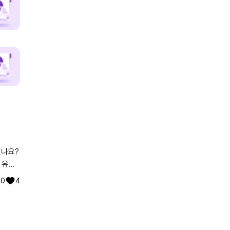
있나요?
 유전
워낙에
0
4