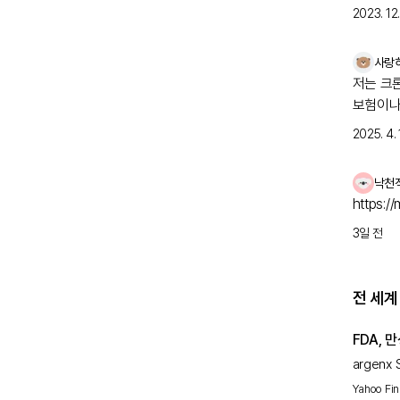
2023. 12. 
사랑
저는 크
보험이나 
2025. 4. 
낙천
https:/
3일 전
전 세계
FDA, 
VYVGA
argen
(CIDP
Yahoo Fi