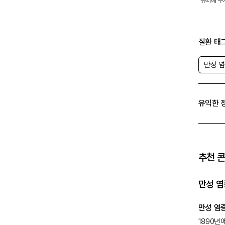
유의해 주
질환 태
유익한 
추천 
만성 염
만성 염
1890년