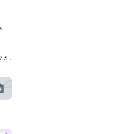
의 응급
 말초