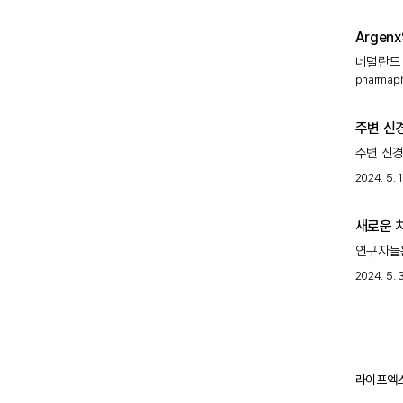
30년 만
Argenx
네덜란드 바
pharmap
승인을 받
적응증을 
주변 신
주변 신경
행사입니다
2024. 5. 1
대한 인식
새로운 
변화시킬
연구자들은
Efgar
2024. 5. 3
라이프엑스