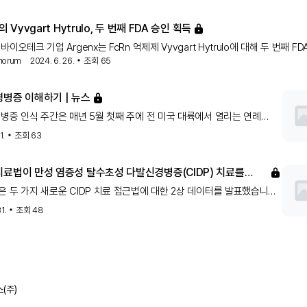
에 처음으로 CIDP 환자들을 위한 새로운 정밀 작용 메커니즘입니다.
의 Vyvgart Hytrulo, 두 번째 FDA 승인 획득
이오테크 기업 Argenx는 FcRn 억제제 Vyvgart Hytrulo에 대해 두 번째 FD
horum
2024. 6. 26.
조회
65
았습니다. 이번 승인은 만성 염증성 탈수초성 다발성 신경병증(CIDP)에 대한 
추가한 것입니다. 이 약물은 약 15개의 적응증에 대해 개발 중에 있습니다.
경병증 이해하기 | 뉴스
병증 인식 주간은 매년 5월 첫째 주에 전 미국 대륙에서 열리는 연례
. 올해는 5월 5일부터 11일까지입니다. 이 주간은 주로 주변 신경병증에
1.
조회
63
을 높이기 위한 홍보 캠페인입니다...
치료법이 만성 염증성 탈수초성 다발신경병증(CIDP) 치료를
 수 있습니다
 두 가지 새로운 CIDP 치료 접근법에 대한 2상 데이터를 발표했습니다.
tigimod는 위약과 비교하여 재발 위험을 61% 감소시켰습니다.
1.
조회
48
(주)