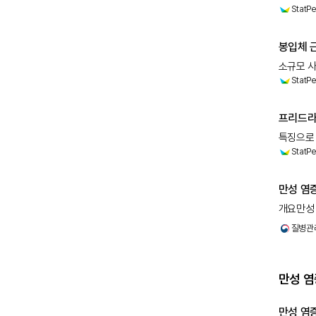
StatPe
영향을 미
봉입체 근
소규모 사
StatPe
말타아제
관리 유전
프리드라
특징으로 합니
StatPe
또는 만성
신경병증
만성 염
개요만성
신경병증
질병관
대칭적으
만성 염
만성 염