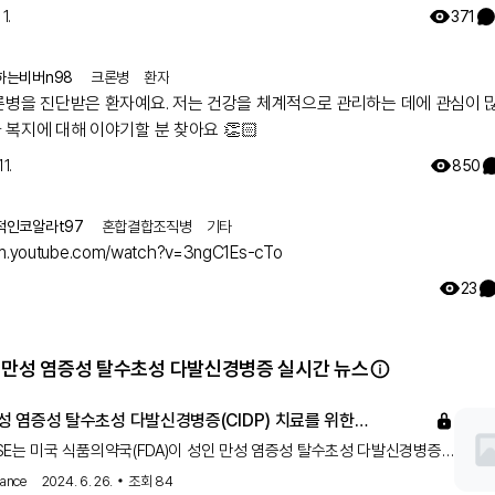
1.
371
하는비버n98
크론병
환자
론병을 진단받은 환자예요. 저는 건강을 체계적으로 관리하는 데에 관심이 
복지에 대해 이야기할 분 찾아요 👏🏻
11.
850
적인코알라t97
혼합결합조직병
기타
/m.youtube.com/watch?v=3ngC1Es-cTo
23
 만성 염증성 탈수초성 다발신경병증 실시간 뉴스
만성 염증성 탈수초성 다발신경병증(CIDP) 치료를 위한
RT Hytrulo 승인
x SE는 미국 식품의약국(FDA)이 성인 만성 염증성 탈수초성 다발신경병증
) 환자 치료를 위한 VYVGART Hytrulo를 승인했다고 발표했습니다. 이는
nance
2024. 6. 26.
조회
84