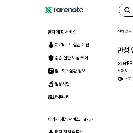
레
어
노
전체 희귀
환자 제공 서비스
트
치료비 ∙ 보험금 계산
만성 
중증 질환 보험 케어
openPR
암 · 희귀질환 정보
레어노트
조회
임상시험
커뮤니티
제약사 제공 서비스
환자 지원 솔루션