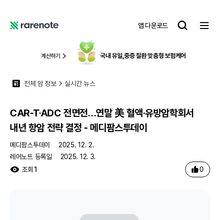
CAR-T·ADC 전면전…연말 美 혈액·유방암학회서 내년 항암 전략 결정 - 메디팜스투데이
레
앱 다운로드
어
레
노
어
트
노
국내 유일,
중증 질환 맞춤형 보험케어
알아보기
트
전체 암 정보
실시간 뉴스
CAR-T·ADC 전면전…연말 美 혈액·유방암학회서
내년 항암 전략 결정 - 메디팜스투데이
메디팜스투데이
2025. 12. 2.
레어노트 등록일
2025. 12. 3.
0
조회
1