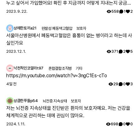
누고 싶어서 가입했어요! 확진 후 지금까지 어떻게 지내는지 궁금해
요 🔍
2023. 9. 22.
558
1
2
상쾌한토끼a21
원발성 폐동맥고혈압
보호자
서울아산병원에서 폐동맥고혈압은 흉통이 없는 병이라고 하는데 사
실인가요
2023. 12. 1.
371
2
5
낙천적인코알라t97
혼합결합조직병
기타
https://m.youtube.com/watch?v=3ngC1Es-cTo
4일 전
29
0
3
상큼한푸들p54
뇌전증 지속상태
보호자
저는 뇌전증 지속상태을 진단받은 환자의 보호자예요. 저는 건강을
체계적으로 관리하는 데에 관심이 많아요.
2024. 1. 11.
698
0
0