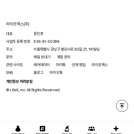
억제하는 효과를 동물 모델에서 입증한 전임상 연구 결과다.연
라이프엑스(주)
대표
장민후
사업자 등록 번호
636-81-00389
주소
서울특별시 강남구 봉은사로 82길 21, YK빌딩
문의
메일 보내기
계정 문의
관련 사이트
레어데이터
마미톡
인재 영입
라이프엑스
SNS
블로그
카카오톡
개인정보 처리방침
© LifeX, inc. All Rights Reserved.