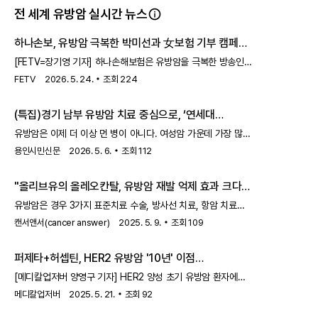
전 세계 유방암 실시간 뉴스
하나손보, 유방암 극복한 박미선과 女보험 기부 캠페인
- FETV
[FETV=장기영 기자] 하나손해보험은 유방암을 극복한 방송인
박미선씨와 함께 여성건강보험 연계 기부 캠페인을 진행한다.
FETV
2026. 5. 24.
조회
224
하나손보는 ‘하나더스마트 여성건강보험’ 가
(특집)경기 남부 유방암 치료 중심으로, ‘연세대
용인세브란스병원 유방외과’
유방암은 이제 더 이상 먼 병이 아니다. 여성암 가운데 가장 많이
발생하는 암으로 자리 잡은 지 오래고, 40~50대를 중심으로
용인시민신문
2026. 5. 6.
조회
112
환자층도 두텁다. 조기 검진과 치료 기술이 발전하면서 생존율은
높아졌지만 막상 환자로선 진단을 받은 뒤부터 더 큰 고민이
"올리브유의 올레오칸탈, 유방암 재발 억제 효과 크다"
시작된다. 어디에서 수술받을지, 항암과 방사선은 어떻게
이어질지, 재건은 가능한지, 그리고 서울 대형병원까지 가야
유방암은 경우 3가지 표준치료 수술, 방사선 치료, 항암 치료를
하는지 같은 현실적인 문제다.지역 주민 걱정과 두려움에 답하는
적절히 시행해도 재발율이 높다. 유방암 재발을 막기 위한
캔서앤서(cancer answer)
2025. 5. 9.
조회
109
거점 병원경기 남부에서 이 물음에 가장 분명하게 답하고 있는
노력이 필수적인데, 엑스트라 버진 올리브오일(EVOO)에 주로
곳 가운데 하나가 연세대 용인세브란스병원이다. 건
들어 있는 올레오칸탈(천연 페놀 성분)이 암 재발을 막는데
퍼제타+허셉틴, HER2 유방암 '10년' 이점
도움을 준다는 연구 결과가 있다.2019년 7월 미국암학회
입증...'완치'에 한걸음 더 - 메디칼업저버
(AACR)가 발행하는 국제학술지 ‘암 연구(Cancer
[메디칼업저버 양영구 기자] HER2 양성 초기 유방암 환자에게
Research)’에 게재된 논문 ‘올리브오일 유래 올레오칸탈을
'완치'가 한 걸음 가까이 다가왔다.최근 로슈는 HER2 양성 조기
메디칼업저버
2025. 5. 21.
조회
92
이용한 유방암 재발 예방’은 올레오칸탈의 유방암 재발을
유방암 수술 후 보조요법으로