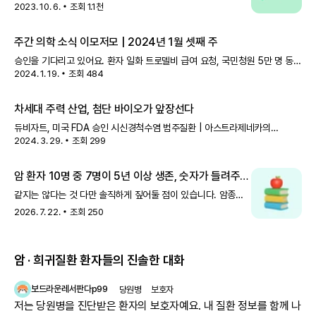
가능성이 높은 편이에요.[4] 여성의 경우 유방암 발생 위험이 약
2023. 10. 6.
조회
1.1천
3.5배 높으며, 특히 50세 이전에 유방암이 발병할 확률은 5배
더 높아져요. 위벽에 발
주간 의학 소식 이모저모 | 2024년 1월 셋째 주
승인을 기다리고 있어요. 환자 일화 트로델비 급여 요청, 국민청원 5만 명 동의
2024. 1. 19.
조회
484
달성(1/16) 삼중음성 유방암 치료제 '트로델비' 급여화를 요청하는
국민동의청원에 5만 명 이상이 동의했어요. 청원인의 아내는 3번의 재
차세대 주력 산업, 첨단 바이오가 앞장선다
듀비자트, 미국 FDA 승인 시신경척수염 범주질환 | 아스트라제네카의
2024. 3. 29.
조회
299
솔리리스, 건강보험 급여 적용 전이성 유방암 및 위암 | 아스트라제네카와
다이이찌산쿄의 엔허투, 건강보험 급여 적용 AI 플랫폼 '케미버스', 희귀난
암 환자 10명 중 7명이 5년 이상 생존, 숫자가 들려주는
이야기
같지는 않다는 것 다만 솔직하게 짚어둘 점이 있습니다. 암종에
따라 생존율 차이가 큽니다.갑상선암·전립선암·유방암은
2026. 7. 22.
조회
250
생존율이 높은 반면, 폐암·간암·췌장암은 아직 더 어려운
영역입니다.그래서 내가 어떤 암인지, 어느 시기
암 · 희귀질환 환자들의 진솔한 대화
보드라운레서판다p99
당원병
보호자
저는 당원병을 진단받은 환자의 보호자예요. 내 질환 정보를 함께 나