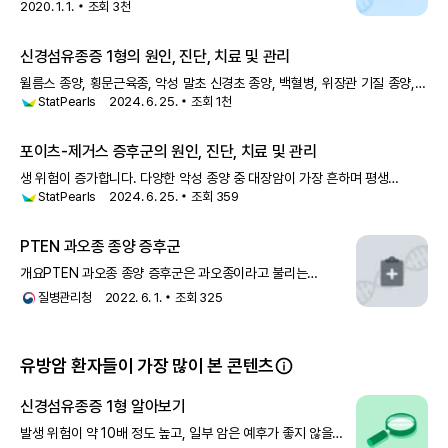
가능성이 높은 편이에요.[4] 여성의 경우 유방암 발생 위험이 약
2020. 1. 1.
조회
3천
3.5배 높으며, 특히 50세 이전에 유방암이 발병할 확률은 5배
더 높아져요. 위벽에 발
신경섬유종증 1형의 원인, 진단, 치료 및 관리
윌름스 종양, 횡문근육종, 악성 말초 신경초 종양, 백혈병, 위장관 기질 종양,
StatPearls
2024. 6. 25.
조회
1천
갈색세포종, 망막모세포종, 유방암, 악성 흑색종이 보고되었습니다. 시신경
교종은 NF-1을 가진 6세 이하 어린이의 약 15%에서 나타납니다
포이츠-제거스 증후군의 원인, 진단, 치료 및 관리
생 위험이 증가합니다. 다양한 악성 종양 중 대장암이 가장 흔하며 평생
StatPearls
2024. 6. 25.
조회
359
위험률이 39%입니다. 여성의 경우 유방암이 32%에서 54%의 평생
위험률로 그 뒤를 잇습니다. 포이츠-제거스 증후군을 가진 여성은 양성 난소
성선
PTEN 과오종 종양 증후군
개요PTEN 과오종 종양 증후군은 과오종이라고 불리는
비종양성 종괴와 여러 종류의 암, 특히 유방암, 갑상샘암,
질병관리청
2022. 6. 1.
조회
325
자궁내막암의 발병위험도가 높은 질환입니다. 과오종은 피부와
점막(입과 코의 내부)에 흔하게 나
유방암 환자들이 가장 많이 본 콘텐츠
신경섬유종증 1형 알아보기
발생 위험이 약 10배 정도 높고, 일부 암은 예후가 좋지 않을