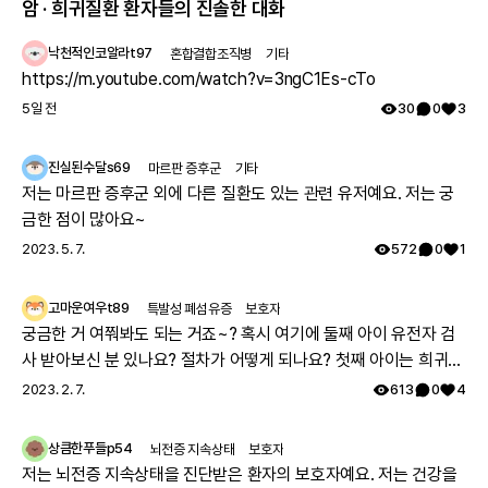
암 · 희귀질환 환자들의 진솔한 대화
낙천적인코알라t97
혼합결합조직병
기타
https://m.youtube.com/watch?v=3ngC1Es-cTo
5일 전
30
0
3
진실된수달s69
마르판 증후군
기타
저는 마르판 증후군 외에 다른 질환도 있는 관련 유저예요. 저는 궁
금한 점이 많아요~
2023. 5. 7.
572
0
1
고마운여우t89
특발성 폐섬유증
보호자
궁금한 거 여쭤봐도 되는 거죠~? 혹시 여기에 둘째 아이 유전자 검
사 받아보신 분 있나요? 절차가 어떻게 되나요? 첫째 아이는 희귀질
환 진단받았고, 당시에 애기 아빠랑 저랑 유전자 검사했는데 돌연변
2023. 2. 7.
613
0
4
이라고 하시더라구요.. 둘째 임신했는데 유전은 안 된다지만 워낙에
걱정스러워서리.. 다들 몇주차에 무슨 검사하셨나요? 도움 좀 주심
상큼한푸들p54
뇌전증 지속상태
보호자
감사하겠습니다.
저는 뇌전증 지속상태을 진단받은 환자의 보호자예요. 저는 건강을