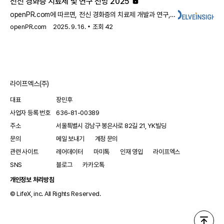
전신 경화증 치료제 및 연구 전망 2025
openPR.com에 따르면, 전신 경화증의 치료제 개발과 연구,
시장 잠재력에 대한 2025년까지의 전망이 발표되었습니다. 이
openPR.com
2025. 9. 16.
조회
42
보고서는 전신 경화증 치료에 대한 최신 치료법과 연구 동향을
조명하며, 향후 시장의 성장 가능성을 탐구합니다.
라이프엑스(주)
대표
장민후
사업자 등록 번호
636-81-00389
주소
서울특별시 강남구 봉은사로 82길 21, YK빌딩
문의
메일 보내기
계정 문의
관련 사이트
레어데이터
마미톡
인재 영입
라이프엑스
SNS
블로그
카카오톡
개인정보 처리방침
© LifeX, inc. All Rights Reserved.