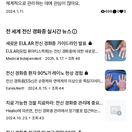
체계적으로 관리하는 데에 관심이 많아요.
2024. 1. 11.
699
0
0
전 세계 전신 경화증 실시간 뉴스
새로운 EULAR 전신 경화증 가이드라인 발표
EULAR(유럽 류마티스학회)는 전신 경화증에 대한 새로운
가이드라인을 발표했습니다. 이 가이드라인은 질병 관리와
Medical Independent
2025. 6. 17.
조회
46
치료에 대한 최신 권고사항을 제공하여 환자 치료의 질을
향상시키는 것을 목표로 하고 있습니다.
전신 경화증 환자 90%가 레이노 현상 경험
전신 경화증(SSc)은 순환계와 면역계의 이상으로 특징지어지는
자가면역 질환입니다. SSc 환자의 90%가 작은 혈관의
EurekAlert!
2024. 6. 15.
조회
44
경련으로 인해 혈류가 감소하는 '레이노 현상(RP)'을 경험하는
것으로 알려져 있습니다. RP는 반응성 산소종(ROS)이라는
치료 가능한 것을 치료하라: 전신 경화증 관리에 중요한
분자의 생성을 증가시킬 수 있습니다.
장기별 접근법
Healio에 따르면, 전신 경화증 관리에서 장기별로 접근하는
것이 중요하다고 강조되었습니다. 이는 각 장기의 상태에 맞춰
2024. 10. 23.
조회
43
치료를 최적화함으로써 환자의 삶의 질을 향상시키기 위한
것입니다.