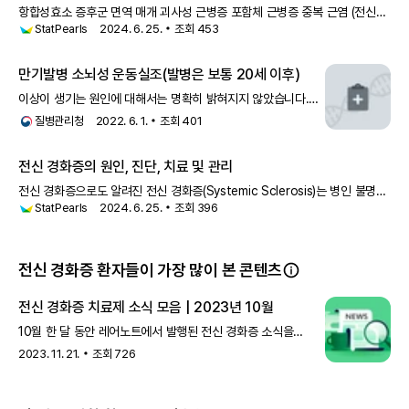
항합성효소 증후군 면역 매개 괴사성 근병증 포함체 근병증 중복 근염 (전신
StatPearls
2024. 6. 25.
조회
453
홍반성 루푸스, 쇼그렌 증후군, 전신 경화증, 류마티스 관절염과 같은 다른
결합 조직 질환과의 연관성) 다발성 근염 감염성 근병증 세균 감염 (라임
만기발병 소뇌성 운동실조(발병은 보통 20세 이후)
이상이 생기는 원인에 대해서는 명확히 밝혀지지 않았습니다.
만기발병 소뇌성 운동실조 중 일부는 추후 다발성 전신 경화증
질병관리청
2022. 6. 1.
조회
401
(Multiple systemic atrophy, MSA) 로 진단되기도
합니다. 증상만기발병 소뇌성 운동
전신 경화증의 원인, 진단, 치료 및 관리
전신 경화증으로도 알려진 전신 경화증(Systemic Sclerosis)는 병인 불명인
StatPearls
2024. 6. 25.
조회
396
드문 결합 조직 질환입니다. 전
전신 경화증 환자들이 가장 많이 본 콘텐츠
전신 경화증 치료제 소식 모음 | 2023년 10월
10월 한 달 동안 레어노트에서 발행된 전신 경화증 소식을
정리해 보았어요. 카발레타 바이오의 CABA-201, FDA 임상
2023. 11. 21.
조회
726
1/2상 계획 승인(10/3) 미