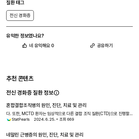
질환 태그
전신 경화증
유익한 정보였나요?
네 유익해요 0
공유하기
추천 콘텐츠
전신 경화증 질환 정보
혼합결합조직병의 원인, 진단, 치료 및 관리
다. 또한, MCTD 환자는 임상적으로 다른 결합 조직 질환(CTD)으로 진행할
StatPearls
2024. 6. 25.
조회
669
수 있습니다. 예를 들어, 전신 경화증(SSc), 류마티스 관절염(RA), 쇼그렌
증후군, 전신 홍반성 루푸스 등이 있습니다. 반면, 다른 CTD
네말린 근병증의 원인, 진단, 치료 및 관리