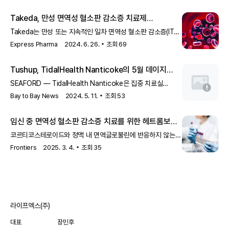
아바트롬보팍이 포함됩니다. 이들은 식이 제한이 필요하지 않아
엘트롬보팍보다 유리합니다. ITP 환자들은 종종 피로와 건강
Takeda, 만성 면역성 혈소판 감소증 치료제
관련 삶의 질 저하를 보고합니다.
메자기타맙의 긍정적 결과 발표
Takeda는 만성 또는 지속적인 일차 면역성 혈소판 감소증(ITP)
환자를 대상으로 한 메자기타맙(TAK-079)의 안전성, 내약성 및
Express Pharma
2024. 6. 26.
조회
69
효능을 평가하는 2b상 무작위, 이중 맹검, 위약 대조 연구에서
긍정적인 결과를 발표했습니다. ITP는 혈액 내 혈소판의 급속한
Tushup, TidalHealth Nanticoke의 5월 데이지
파괴로 인해 혈소판 수가 감소하고 출혈이 증가하는 질환입니다.
수상자
SEAFORD — TidalHealth Nanticoke은 집중 치료실
(Intensive Care Unit)의 Alexandra 'Alex' Tushup, RN이
Bay to Bay News
2024. 5. 11.
조회
53
2024년 5월의 Daisy Award 수상자로 선정되었다고
발표했습니다. Ms. Tushup은...
임신 중 면역성 혈소판 감소증 치료를 위한 헤트롬보팍
사용 사례 보고
코르티코스테로이드와 정맥 내 면역글로불린에 반응하지 않는
임신 중 면역성 혈소판 감소증 환자에 대한 헤트롬보팍 치료
Frontiers
2025. 3. 4.
조회
35
사례가 보고되었습니다.
라이프엑스(주)
대표
장민후