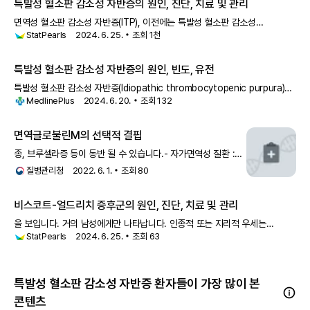
특발성 혈소판 감소성 자반증의 원인, 진단, 치료 및 관리
면역성 혈소판 감소성 자반증(ITP), 이전에는 특발성 혈소판 감소성
StatPearls
2024. 6. 25.
조회
1천
자반증으로 알려졌던 이 질환은 면역글로불린 G (IgG) 자가항체가 순환하는
혈소판을 감작시켜 혈소판 수가 낮아지
특발성 혈소판 감소성 자반증의 원인, 빈도, 유전
특발성 혈소판 감소성 자반증(Idiopathic thrombocytopenic purpura)은
MedlinePlus
2024. 6. 20.
조회
132
정상적인 혈액 응고에 필요한 혈소판이라
면역글로불린M의 선택적 결핍
종, 브루셀라증 등이 동반 될 수 있습니다.- 자가면역성 질환 :
전신홍반루프스, 하시모토 갑상선염, 만성 특발성 혈소판 감소성
질병관리청
2022. 6. 1.
조회
80
자반증 등과 관련 있습니다.- 신생물 : 투명세포암, 전림프구성
백혈병 등의 악성 질환과 관련이 있습니다.- 소화
비스코트-얼드리치 증후군의 원인, 진단, 치료 및 관리
을 보입니다. 거의 남성에게만 나타납니다. 인종적 또는 지리적 우세는
StatPearls
2024. 6. 25.
조회
63
없습니다. 이 상태는 경미한 사례가 특발성 혈소판 감소성 자반증으로
오진되어 보고되지 않을 수 있습니다. 비스코트-얼드리치 증후군은 X
염색체의 짧은 팔에 위치한 WAS
특발성 혈소판 감소성 자반증 환자들이 가장 많이 본
콘텐츠