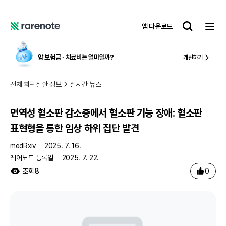
면역성 혈소판 감소증에서 혈소판 기능 장애: 혈소판 표현형을 통한 임상 하위 집단 발견
레
앱 다운로드
어
레
노
어
트
노
암 보험금 ∙ 치료비
는 얼마일까?
국내
계산하기
트
전체 희귀질환 정보
실시간 뉴스
면역성 혈소판 감소증에서 혈소판 기능 장애: 혈소판
표현형을 통한 임상 하위 집단 발견
medRxiv
2025. 7. 16.
레어노트 등록일
2025. 7. 22.
0
조회
8