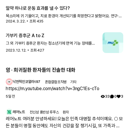
알약 하나로 운동 효과를 낼 수 있다?
목소리에 귀 기울이고, 치료 환경이 개선되기를 희망한다고 밝혔어요. 연구·
2024. 3. 22.
조회
435
치료제 내 질환 치료제는 지금 특발성 혈소판 감소성 자반증 | FDA,
오스코텍의 세비도플레닙 희귀의약품 지정 염증성 장질환 | 셀트리온의
짐펜트라, 미국 출시 다발
가부키 증후군 A to Z
그 외 가부키 증후군 환자는 청소년기에 면역 기능 장애를
동반할 수 있으며, 면역글로불린 A 저하로 인해 특발성 혈소판
2023. 12. 12.
조회
427
감소성 자반증, 자가면역성 용혈성 빈혈 등이 나타날 수
있어요. 발작은 전체 가부키 증후군 환자의 약 15~25%로 전
암 · 희귀질환 환자들의 진솔한 대화
낙천적인코알라t97
혼합결합조직병
기타
https://m.youtube.com/watch?v=3ngC1Es-cTo
5일 전
33
0
3
레어노트
전신성 홍반성 루푸스
환자
레어노트 여러분 안녕하세요! 오늘은 민족 대명절 추석이예요. 🌕 모
든 분들이 명절 동안에도 자신의 건강을 잘 챙기시길, 또 가족과 함