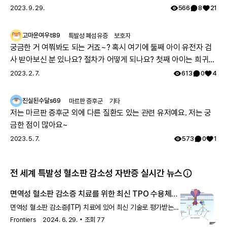
께 따뜻하고 행복한 시간 보내시길 레어노트팀이 기원하겠습니다!
2023. 9. 29.
566
8
21
해피 추석 되세요! 🥳
고마운여우t89
특발성 폐섬유증
보호자
궁금한 거 여쭤봐도 되는 거죠~? 혹시 여기에 둘째 아이 유전자 검
사 받아보신 분 있나요? 절차가 어떻게 되나요? 첫째 아이는 희귀질
환 진단받았고, 당시에 애기 아빠랑 저랑 유전자 검사했는데 돌연변
2023. 2. 7.
613
0
4
이라고 하시더라구요.. 둘째 임신했는데 유전은 안 된다지만 워낙에
걱정스러워서리.. 다들 몇주차에 무슨 검사하셨나요? 도움 좀 주심
진실된수달s69
마르판 증후군
기타
감사하겠습니다.
저는 마르판 증후군 외에 다른 질환도 있는 관련 유저예요. 저는 궁
금한 점이 많아요~
2023. 5. 7.
573
0
1
전 세계 특발성 혈소판 감소성 자반증 실시간 뉴스
면역성 혈소판 감소증 치료를 위한 최신 TPO 수용체
작용제
면역성 혈소판 감소증(ITP) 치료에 있어 최신 기술로 평가받는
TPO 수용체 작용제(TPO-RAs)는 현재 로미플로스팀과
Frontiers
2024. 6. 29.
조회
77