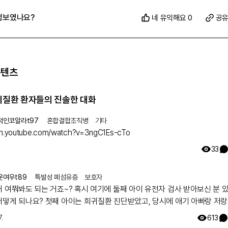
정보였나요?
네 유익해요 0
공
콘텐츠
희귀질환 환자들의 진솔한 대화
적인코알라t97
혼합결합조직병
기타
/m.youtube.com/watch?v=3ngC1Es-cTo
33
운여우t89
특발성 폐섬유증
보호자
거 여쭤봐도 되는 거죠~? 혹시 여기에 둘째 아이 유전자 검사 받아보신 분 
어떻게 되나요? 첫째 아이는 희귀질환 진단받았고, 당시에 애기 아빠랑 저랑
했는데 돌연변이라고 하시더라구요.. 둘째 임신했는데 유전은 안 된다지만 
.
613
워서리.. 다들 몇주차에 무슨 검사하셨나요? 도움 좀 주심 감사하겠습니다.