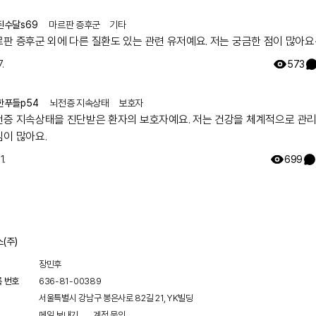
된수달s69
마르판 증후군
기타
르판 증후군 외에 다른 질환도 있는 관련 유저예요. 저는 궁금한 점이 많아요
.
573
한푸들p54
뇌전증 지속상태
보호자
전증 지속상태을 진단받은 환자의 보호자예요. 저는 건강을 체계적으로 관
심이 많아요.
1.
699
(주)
장민후
록 번호
636-81-00389
서울특별시 강남구 봉은사로 82길 21, YK빌딩
메일 보내기
계정 문의