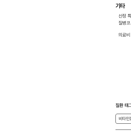
기타
산정 
질병코
의료비
질환 태
비타민