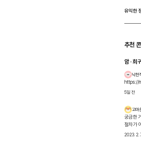
유익한 
추천 
암 · 
낙천
https:/
5일 전
고마
궁금한 
절차가 
자 검사
2023. 2. 7
걱정스러