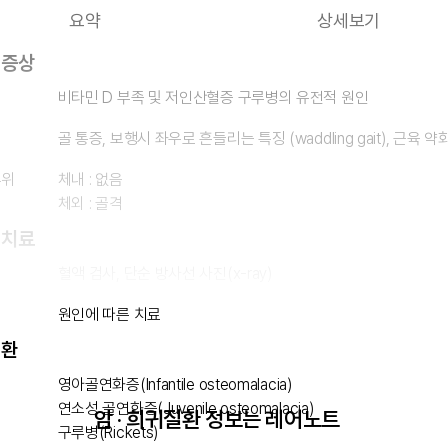
요약
상세보기
 증상
비타민 D 부족 및 저인산혈증 구루병의 유전적 원인
골 통증, 보행시 좌우로 흔들리는 특징 (waddling gait), 근육 약
부위
체내 : 없음
체외 : 골격
 치료
혈액 검사, 단순 방사선 사진(x-ray)
원인에 따른 치료
질환
영아골연화증(Infantile osteomalacia)
연소성 골연화증(Juvenile osteomalacia)
암 · 희귀질환 정보는 레어노트
구루병(Rickets)