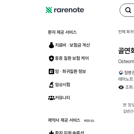
레
어
노
전체 희귀
환자 제공 서비스
트
치료비 ∙ 보험금 계산
골연
중증 질환 보험 케어
Osteoma
암 · 희귀질환 정보
질병
레어노트
임상시험
조회
커뮤니티
본 정보
질병관
제약사 제공 서비스
환자 지원 솔루션