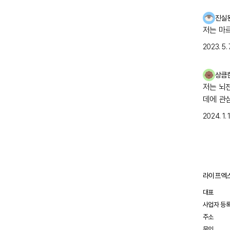
진실
저는 마
2023. 5. 7
상큼
저는 뇌
데에 관
2024. 1. 1
라이프엑스
대표
사업자 등
주소
문의