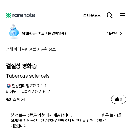
결절성 경화증
레
앱 다운로드
어
레
노
어
트
노
암 보험금 ∙ 치료비
는 얼마일까?
계산하기
트
전체 희귀질환 정보
질환 정보
결절성 경화증
Tuberous sclerosis
질병관리청
2020. 1. 1.
레어노트 등록일
2022. 6. 7.
0
조회
54
본 정보는 ‘
질병관리청
’에서 제공합니다.
원문 보기
질병관리청은 국민 보건 증진과 감염병 예방 및 관리를 위한 보건의료
기관입니다.