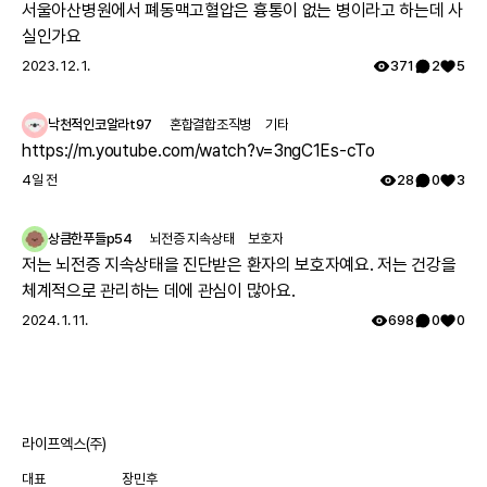
서울아산병원에서 폐동맥고혈압은 흉통이 없는 병이라고 하는데 사
실인가요
2023. 12. 1.
371
2
5
낙천적인코알라t97
혼합결합조직병
기타
https://m.youtube.com/watch?v=3ngC1Es-cTo
4일 전
28
0
3
상큼한푸들p54
뇌전증 지속상태
보호자
저는 뇌전증 지속상태을 진단받은 환자의 보호자예요. 저는 건강을
체계적으로 관리하는 데에 관심이 많아요.
2024. 1. 11.
698
0
0
라이프엑스(주)
대표
장민후