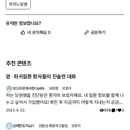
부르느뷰병
유익한 정보였나요?
네 유익해요 0
공유하기
추천 콘텐츠
암 · 희귀질환 환자들의 진솔한 대화
보드라운레서판다p99
당원병
보호자
저는 당원병을 진단받은 환자의 보호자예요. 내 질환 정보를 함께 나
누고 싶어서 가입했어요! 확진 후 지금까지 어떻게 지내는지 궁금해
요 🔍
2023. 9. 22.
558
1
2
상쾌한토끼a21
원발성 폐동맥고혈압
보호자