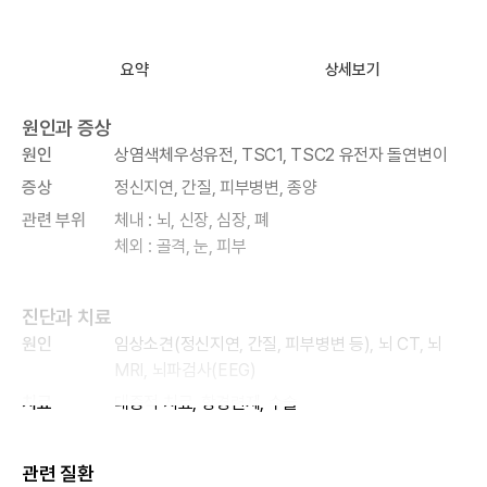
요약
상세보기
원인과 증상
원인
상염색체우성유전, TSC1, TSC2 유전자 돌연변이
증상
정신지연, 간질, 피부병변, 종양
관련 부위
체내 : 뇌, 신장, 심장, 폐
체외 : 골격, 눈, 피부
진단과 치료
원인
임상소견(정신지연, 간질, 피부병변 등), 뇌 CT, 뇌
MRI, 뇌파검사(EEG)
치료
대증적 치료, 항경련제, 수술
관련 질환