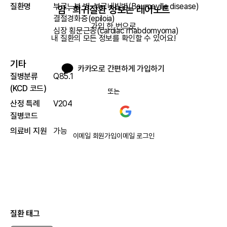
질환명
부르느뷰 병, 부르네빌병(Bourneville disease)
암 · 희귀질환 정보는 레어노트
결절경화증(epiloia)
가입 한 번으로

심장 횡문근종(cardiac rhabdomyoma)
내 질환의 모든 정보를 확인할 수 있어요!
기타
카카오로 간편하게 가입하기
질병분류
Q85.1
(KCD 코드)
또는
산정 특례
V204
질병코드
의료비 지원
가능
이메일 회원가입
이메일 로그인
질환 태그