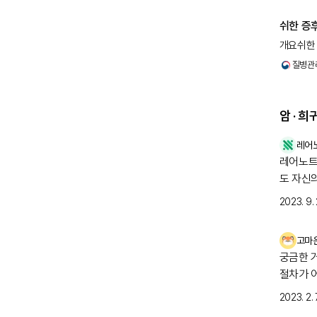
는 하이
제거된 
쉬한 증
치료해야
개요쉬한 
야 합니
감소하며
필요에 
질병관
(DDA
한 내분
쉬한 
암 · 
주요 감
체 기능
레어
쉬한
레어노트 여러분 안녕하세요
예후는 
수 있습
도 자신
쉬한
2023. 9. 
갑상선 
치료 
고마
쉬한 증
신경외과
궁금한 
포함한 
절차가 
자 검사
2023. 2. 7
걱정스러