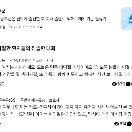
드로코티손으로 대체하여 치료할 수 있습니다. 성선 자극 호르몬 결핍은 
경우 에스트로겐으로, 자궁이 있는 경우 에스트로겐과 프로게스테론의 
후군
 합니다. 당연히 혈전성, 암 위험, 심근경색 등의 위험과 이점을 환자와 
증후군은 산모가 출산한 후 과다 출혈로 뇌하수체에 가는 혈류가
다. 성장 호르몬은 아마도 가장 흔히 대체가 필요한 호르몬이며, 용량은 
 세포가 괴사되어 발생하는 질환으로, 뇌하수체 전엽이 손상되면서
맞게 개별화해야 합니다. 당뇨병성 요붕증이 발생한 환자에게는 데스모
리청
2022. 6. 1.
조회
134
VP)이 권장 치료 선택입니다. 뇌하수체 기능 저하증과 성장 호르몬 사용에
비학자에게 의뢰하는 것이 좋습니다.
증후군의 감별 진단
희귀질환 환자들의 진솔한 대화
별 진단에는 다음이 포함됩니다: 애디슨 증후군 림프구성 뇌하수체염 범
 저하증 뇌하수체 졸중
노트
전신성 홍반성 루푸스
환자
 증후군의 예후
! 오늘은 민족 대명절 추석이예요. 🌕 모든 분들이 명절 동안에
적시 진단과 호르몬 보충에 달려 있습니다. 제때 진단되지 않으면 예후는
니다.
의 건강을 잘 챙기시길, 또 가족과 함께 따뜻하고 행복한 시간 보내시길 레
 증후군의 합병증
팀이 기원하겠습니다! 해피 추석 되세요! 🥳
29.
570
기능 저하증 애디슨 위기 사망
결과 향상을 위한 의료팀 가이드
운여우t89
특발성 폐섬유증
보호자
후군은 매우 드물지만 엄청난 이환율을 동반합니다. 따라서 내분비학자, 
 의사, 산부인과 의사, 내과 의사, 일차 진료 제공자, 간호사, 방사선과 
거 여쭤봐도 되는 거죠~? 혹시 여기에 둘째 아이 유전자 검사 받아보신 분 
다학제 팀이 관리하는 것이 가장 좋습니다.
어떻게 되나요? 첫째 아이는 희귀질환 진단받았고, 당시에 애기 아빠랑 저랑
했는데 돌연변이라고 하시더라구요.. 둘째 임신했는데 유전은 안 된다지만 
.
614
워서리.. 다들 몇주차에 무슨 검사하셨나요? 도움 좀 주심 감사하겠습니다.