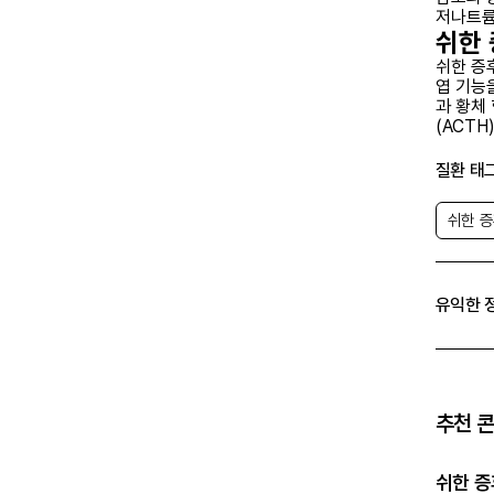
저나트륨
쉬한
쉬한 증
엽 기능
과 황체 
(ACTH
을 받으며
습니다. 
질환 태
상선 기능
르몬이 
쉬한 
을 찾는
상적 세
저나트륨
고려할 
유익한 
및 aP
는 진단
공명영상
존재하며
성 쉬한
수 있습
추천 
또는 빈
쉬한 
쉬한 증
쉬한 증
레보티록