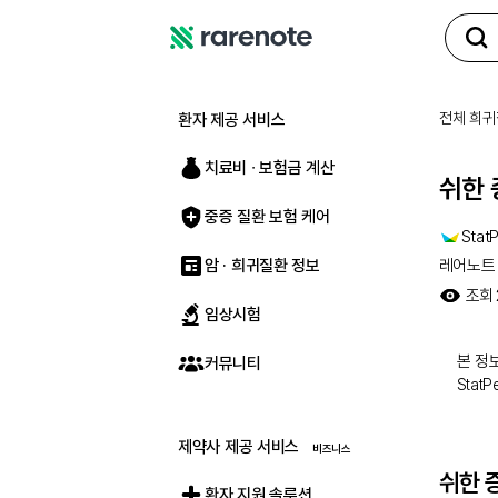
레
어
노
전체 희귀
환자 제공 서비스
트
치료비 ∙ 보험금 계산
쉬한 
중증 질환 보험 케어
StatP
암 · 희귀질환 정보
레어노트
조회
임상시험
본 정보
커뮤니티
Stat
제약사 제공 서비스
쉬한 
환자 지원 솔루션