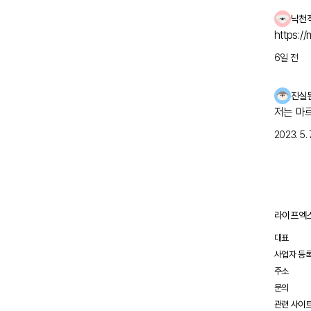
낙천
https:/
6일 전
진실
저는 마
2023. 5. 7
참고 문
라이프엑스
대표
사업자 등
주소
문의
관련 사이