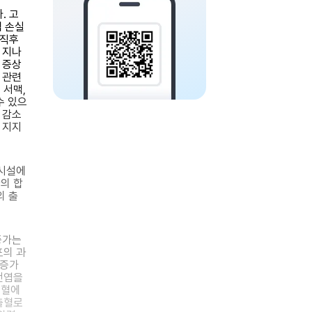
. 고
액 손실
 직후
 지나
 증상
 관련
 서맥,
수 있으
 감소
 지지
 시설에
의 합
의 출
증가는
포의 과
 증가
전엽을
허혈에
출혈로