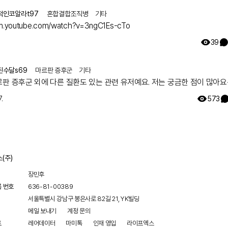
적인코알라t97
혼합결합조직병
기타
/m.youtube.com/watch?v=3ngC1Es-cTo
쉬한 증후군
과
관련된
39
전 세계 임상시험 현황이 궁금하다면
앱에서 확인하기
된수달s69
마르판 증후군
기타
르판 증후군 외에 다른 질환도 있는 관련 유저예요. 저는 궁금한 점이 많아요
.
573
헌
14
건
(주)
장민후
록 번호
636-81-00389
서울특별시 강남구 봉은사로 82길 21, YK빌딩
메일 보내기
계정 문의
트
레어데이터
마미톡
인재 영입
라이프엑스