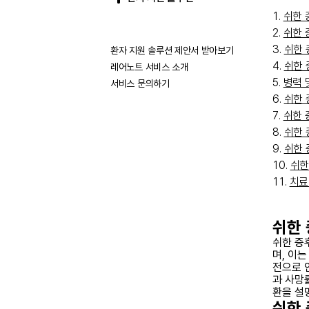
쉬한 
쉬한 
쉬한 
환자 지원 솔루션 제안서 받아보기
쉬한 
레어노트 서비스 소개
병력 
서비스 문의하기
쉬한 
쉬한 
쉬한 
쉬한 
쉬한
치료
쉬한
쉬한 증후
며, 이
전으로 
과 사망
환을 설
쉬한