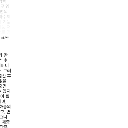
압력
로 영
 범뇌
뇌하수체
체 기능
기능 저
으로 영
 표현
의 만
건 후
어머니
. 그러
출산 후
없을
으면
수 있지
이 될
며,
저하증의
모, 변
있습니
와 체중
당증,