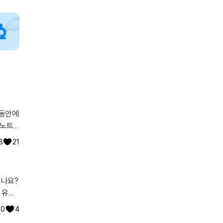
자궁이
조합으로
논의해
환자의
프레신
 익숙
뇌하수
 심각할
어노트
8
21
신경과/
의사를
있나요?
 유전
워낙에
0
4