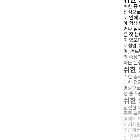
쉬한 증
전적으로
로 인해
에 항상
거나 심
은 젖 
이 있으며
저혈압,
며, 겨
의 증상
하는 실
쉬한 
쉬한 증
대한 접
병증으로
생 중 
쉬한 
임신한 
주로 프
형성에 
시키지만
공급하는
더 취약