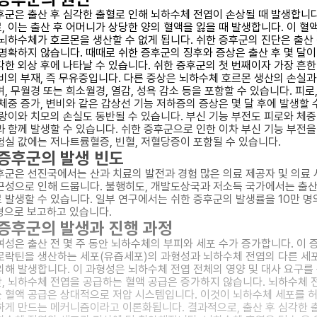
후군은 출산 후 심각한 출혈로 인해 뇌하수체 전엽이 손상될 때 발생합니다
, 이는 출산 후 어머니가 상당한 양의 혈액을 잃을 때 발생합니다. 이 혈
 뇌하수체가 호르몬을 생산할 수 없게 됩니다. 쉬한 증후군의 진단은 출산
 명확하지 않습니다. 때때로 쉬한 증후군의 징후와 증상은 출산 후 몇 달이
각한 외상 후에 나타날 수 있습니다. 쉬한 증후군의 첫 번째이자 가장 흔한
분비의 부재, 즉 무유증입니다. 다른 증상은 뇌하수체 호르몬 생산의 손실과
, 무월경 또는 희소월경, 열감, 성욕 감소 등을 포함할 수 있습니다. 피로,
 체중 증가, 변비와 같은 갑상선 기능 저하증의 증상은 몇 달 후에 발생할 
드랑이와 치모의 손실도 동반될 수 있습니다. 부신 기능 부전도 피로와 체중
과 함께 발생할 수 있습니다. 쉬한 증후군으로 인한 이차 부신 기능 부전을
험실 값에는 저나트륨혈증, 빈혈, 저혈당증이 포함될 수 있습니다.
증후군의 발생 빈도
후군은 선진국에서는 산과 치료의 발전과 경험 많은 의료 제공자 및 의료
근성으로 인해 드뭅니다. 불행히도, 개발도상국과 저소득 국가에서는 출산
 발생할 수 있습니다. 일부 연구에서는 쉬한 증후군의 발생률을 10만 명
5명으로 보고하고 있습니다.
증후군의 발생과 진행 과정
여성은 출산 전 몇 주 동안 뇌하수체의 부피와 세포 수가 증가합니다. 이 
로락틴을 생산하는 세포(유즙세포)의 과형성과 뇌하수체 전엽의 다른 세
의해 발생합니다. 이 과형성은 뇌하수체 전엽 전체의 영양 및 대사 요구를
, 뇌하수체 전엽을 공급하는 혈액 공급은 증가하지 않습니다. 뇌하수체 
 혈액 공급은 상대적으로 저압 시스템입니다. 이것이 뇌하수체 세포를 
하게 만드는 메커니즘이라고 이론화됩니다. 결과적으로, 출산 후 심각한 