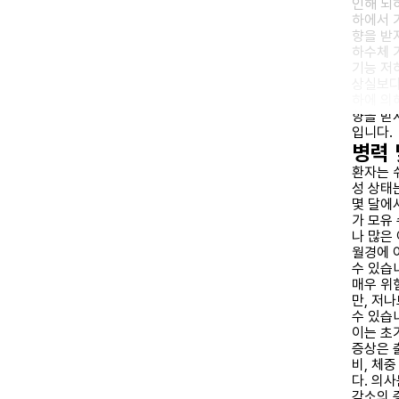
인해 뇌
하에서 
향을 받
하수체 
기능 저
상실보다
하에 의
향을 받
입니다.
병력 
환자는 
성 상태
몇 달에
가 모유
나 많은
월경에 
수 있습
매우 위
만, 저
수 있습
이는 초
증상은 출
비, 체
다. 의
감소의 