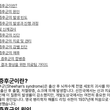
증후군이란?
증후군의 원인
증후군의 발생 빈도
증후군의 발생과 진행 과정
및 신체검사
증후군의 진단
증후군의 치료 및 관리
증후군의 감별 진단
증후군의 예후
 증후군의 합병증
 결과 향상을 위한 의료팀 가이드
 증후군이란?
군(Sheehan’s syndrome)은 출산 후 뇌하수체 전엽 세포의 괴사를 
는 출산 후 출혈, 저혈량증, 쇼크에 의해 발생합니다. 선진국에서는 산과 치
인해 이 질환의 발생률이 감소했지만, 개발도상국에서는 여전히 중요한 
률의 원인입니다. 영국 병리학자 해롤드 리밍 쉬한이 1937년에 처음으로 
명했습니다.
 증후군의 원인