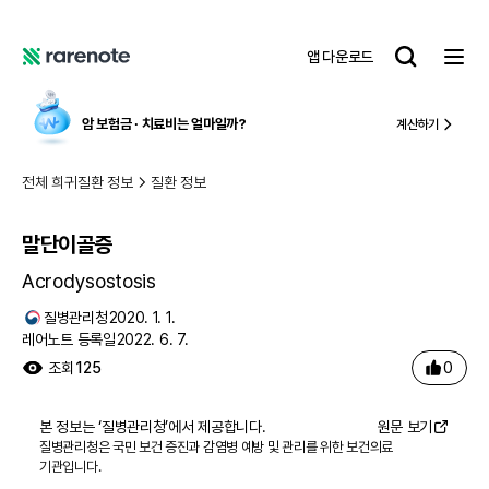
말단이골증
레
앱 다운로드
어
레
노
어
트
노
암 보험금 ∙ 치료비
는 얼마일까?
국내
계산하기
트
전체 희귀질환 정보
질환 정보
말단이골증
Acrodysostosis
질병관리청
2020. 1. 1.
레어노트 등록일
2022. 6. 7.
0
조회
125
본 정보는 ‘
질병관리청
’에서 제공합니다.
원문 보기
질병관리청은 국민 보건 증진과 감염병 예방 및 관리를 위한 보건의료
기관입니다.