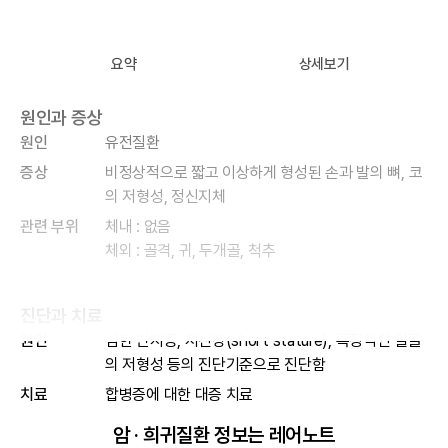
요약
상세보기
원인과 증상
원인
유전질환
증상
비정상적으로 짧고 이상하게 형성된 손과 발의 뼈, 코
의 저형성, 정신지체
관련 부위
체내 : 없음
체외 : 골격, 귀, 두개골, 척추
진단과 치료
원인
심한 단지증, 저신장(short stature), 특징적인 얼굴
의 저형성 등의 진단기준으로 진단함
치료
합병증에 대한 대증 치료
암 · 희귀질환 정보는 레어노트