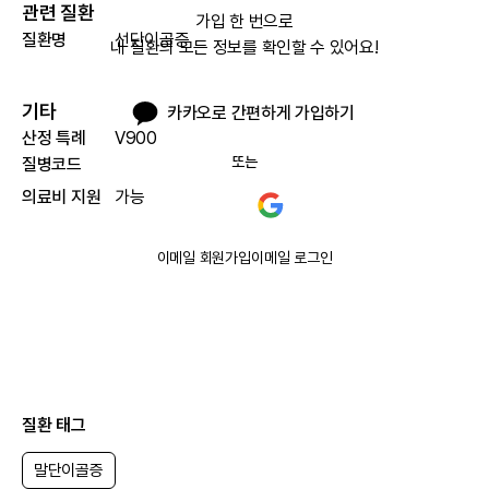
관련 질환
가입 한 번으로

질환명
선단이골증
내 질환의 모든 정보를 확인할 수 있어요!
기타
카카오로 간편하게 가입하기
산정 특례
V900
또는
질병코드
의료비 지원
가능
이메일 회원가입
이메일 로그인
질환 태그
말단이골증