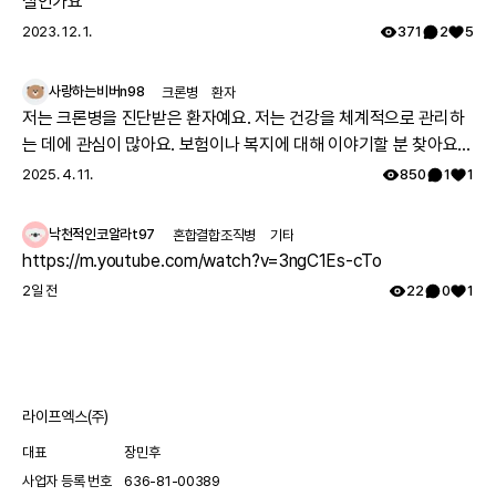
실인가요
위대하게 영화감독님의 단편영화 “정적” 촬영에 참여하였
2023. 12. 1.
371
2
5
습니다. 또한 곧 있을 범죄스릴러 납치 영화 촬영에 참여할
예정이에요. 농인(청각장애인)이고 색소망막염 환자인 저에
사랑하는비버n98
크론병
환자
게 어렵지만 의미있는 일들을 하게 해주신 살아계신 하나님
저는 크론병을 진단받은 환자예요. 저는 건강을 체계적으로 관리하
께 감사드립니다. 그리고 레어메이트, 레어노트 여러분의 따
는 데에 관심이 많아요. 보험이나 복지에 대해 이야기할 분 찾아요
뜻한 응원 덕분에 저는 어려운 걸 지금껏 잘 해낼 수 있었답
👏🏻
2025. 4. 11.
850
1
1
니다 : ) 저의 한걸음 한걸음으로 전달하고자 하는 것은 병
때문에 자포자기하신 전세계 모든 환자들에게 삶을 자신의
의지대로 살아간다면 기회와 희망이 있다는 것을 알려드리
낙천적인코알라t97
혼합결합조직병
기타
고 싶고 저를 통해 행복 바이러스를 전파하는 것입니다. 앞
https://m.youtube.com/watch?v=3ngC1Es-cTo
으로도 승승장구하는 저의 소식을 전해드리면서 저로 인해
2일 전
22
0
1
여러분도 늘 희망 잃지 않고 힘내셨으면 좋겠습니다! 그리고
저는 자신의 인생이야기를 담긴 자서전 출간 준비를 하고 있
습니다 : ) 저의 책으로 해피바이러스를 전할 수 있도록 최선
을 다 할 것입니다.
라이프엑스(주)
대표
장민후
사업자 등록 번호
636-81-00389