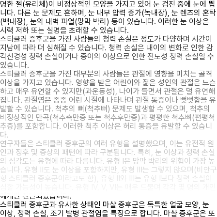
명한 젤(유리체)이 비정상적인 모양을 가지고 있어 눈 검진 중에 눈에 띕
니다. 다른 눈 문제도 흔하며, 눈 내부 압력 증가(녹내장), 눈 렌즈의 혼탁
(백내장), 눈의 내벽 파열(망막 박리) 등이 있습니다. 이러한 눈 이상은
시력 저하 또는 실명을 초래할 수 있습니다.
스티클러 증후군을 가진 사람들의 청력 손실은 정도가 다양하며 시간이
지남에 따라 더 심해질 수 있습니다. 청력 손실은 내이의 변화로 인한 감
각신경성 청력 손실이거나 중이의 이상으로 인한 전도성 청력 손실일 수
있습니다.
스티클러 증후군을 가진 대부분의 사람들은 관절에 영향을 미치는 골격
이상을 가지고 있습니다. 영향을 받은 어린이와 젊은 성인의 관절은 느슨
하고 매우 유연할 수 있지만(과운동성), 나이가 들면서 관절은 덜 유연해
집니다. 관절염은 종종 어린 시절에 나타나며 관절 통증이나 뻣뻣함을 유
발할 수 있습니다. 척추의 뼈(척추뼈) 문제도 발생할 수 있으며, 척추의
비정상적인 만곡(척추측만증 또는 척추후만증)과 평평한 척추뼈(편평척
추증)를 포함합니다. 이러한 척추 이상은 허리 통증을 유발할 수 있습니
다.
연구자들은 스티클러 증후군의 여러 유형을 설명했으며, 이는 유전적 원
인과 징후 및 증상의 패턴에 따라 구분됩니다. 특히, 눈 이상과 청력 손실
의 심각도는 유형에 따라 다릅니다. 유형 I은 망막 박리의 위험이 가장 높
습니다. 유형 II도 눈 이상을 포함하지만, 유형 III는 그렇지 않으며(비안구
형 스티클러 증후군이라고도 함), 유형 II와 III는 유형 I보다 청력 손실이
심할 가능성이 높습니다. 유형 IV, V, VI는 매우 드물며 각각 몇 명의 개인
에게만 진단되었습니다.
스티클러 증후군과 유사한 상태인 마샬 증후군은 독특한 얼굴 모양, 눈
이상, 청력 손실, 조기 발병 관절염을 특징으로 합니다. 마샬 증후군은 또