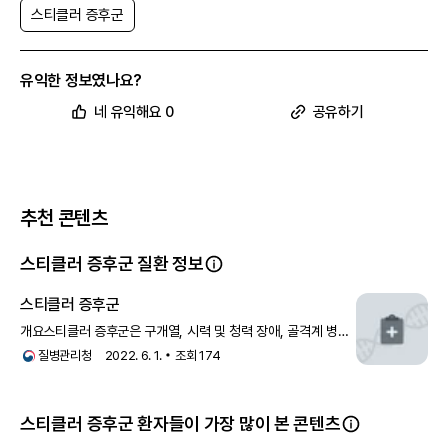
COL9A2
스티클러 증후군
COL9A3
스티클러 증후군의 발생 빈도
스티클러 증후군은 신생아 7,500명에서 9,000명 중 1명에게 영향을 미
유익한 정보였나요?
치는 것으로 추정됩니다. 유형 I이 가장 흔한 형태입니다.
스티클러 증후군의 유전
네 유익해요 0
공유하기
스티클러 증후군 유형 I, II, III는 상염색체 우성 패턴으로 유전됩니다. 이
는 각 세포의 변형된 유전자 한 사본이 질환을 일으키기에 충분하다는 것
을 의미합니다. 일부 경우에는 영향을 받은 사람이 영향을 받은 부모 중
한 명으로부터 유전자 변이를 물려받습니다. 다른 경우는 새로운 변이로
인해 발생합니다. 이러한 경우는 가족 내 스티클러 증후군의 병력이 없는
추천 콘텐츠
사람들에게 발생합니다.
마샬 증후군도 일반적으로 상염색체 우성 유전 패턴을 가지고 있습니다.
스티클러 증후군 유형 IV, V, VI는 상염색체 열성 패턴으로 유전됩니다.
스티클러 증후군 질환 정보
상염색체 열성 유전은 각 세포의 유전자 두 사본 모두에 변이가 있다는
것을 의미합니다. 상염색체 열성 상태를 가진 개인의 부모는 각각 변형된
스티클러 증후군
유전자 한 사본을 가지고 있지만, 일반적으로 상태의 징후와 증상을 나타
내지 않습니다.
개요스티클러 증후군은 구개열, 시력 및 청력 장애, 골격계 병변
등의 복합적인 증상을 보이는 진행성 결합조직 질환입니다. 결합
질병관리청
2022. 6. 1.
조회
174
조직은 우리 몸의
스티클러 증후군 환자들이 가장 많이 본 콘텐츠