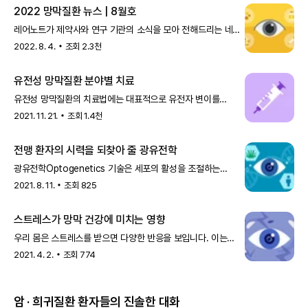
스티클러 증후군
과
관련된
2022 망막질환 뉴스 | 8월호
전 세계 임상시험 현황이 궁금하다면
레어노트가 제약사와 연구 기관의 소식을 모아 전해드리는 네
번째 시간이에요. 이번에는 미국 엔도제나Endogena
2022. 8. 4.
조회
2.3천
앱에서 확인하기
Therapeutics사에서
유전성 망막질환 분야별 치료
유전성 망막질환의 치료법에는 대표적으로 유전자 변이를
참고 문헌
8
건
치료하는 유전자 치료와 새로운 세포를 이식하는 줄기세포
2021. 11. 21.
조회
1.4천
치료가 있습니다. 2017년, 치
전맹 환자의 시력을 되찾아 줄 광유전학
광유전학Optogenetics 기술은 세포의 활성을 조절하는
유전자 치료의 일종으로, 광수용체가 완전히 사라진 전맹
2021. 8. 11.
조회
825
환자에게 새로운 희망이 될
스트레스가 망막 건강에 미치는 영향
우리 몸은 스트레스를 받으면 다양한 반응을 보입니다. 이는
스트레스에 맞서 코르티솔Cortisol이라는 호르몬이 분비되기
2021. 4. 2.
조회
774
때문입니다. 코르티솔
암 · 희귀질환 환자들의 진솔한 대화