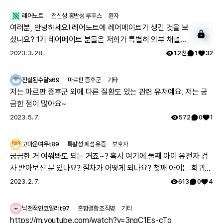
레어노트
전신성 홍반성 루푸스
환자
여러분, 안녕하세요! 레어노트에 레어메이트가 생긴 것을 보
셨나요? 1기 레어메이트 분들은 저희가 특별히 외부 채널에
서 투병기를 상세하게 올려주시는 분들을 모셔 왔는데요. 이
2023. 3. 28.
1.2천
1
32
분들과 함께 활동하실 레어메이트 2기를 모시고자 합니다.
아래 구글 폼을 통해 신청해 주시면, 별도 안내 사항을 보내
진실된수달s69
마르판 증후군
기타
드리겠습니다. 많은 관심과 참여 부탁드립니다. ➡️ 레어메이
저는 마르판 증후군 외에 다른 질환도 있는 관련 유저예요. 저는 궁
트 사전 신청하기:
금한 점이 많아요~
https://forms.gle/o4ETPdsTwgAc38jz8 Q. 레어메이
2023. 5. 7.
572
0
1
트가 되면 어떤 혜택이 있을까요? - 내가 쓴 게시글이 맨 위
추천 게시글 영역에 올라가 더 많은 분들이 볼 수 있습니다.
고마운여우t89
특발성 폐섬유증
보호자
- 레어메이트 배지를 부여받아 보다 영향력 있는 회원이 될
궁금한 거 여쭤봐도 되는 거죠~? 혹시 여기에 둘째 아이 유전자 검
수 있습니다. - 왕성한 활동을 기대하는 마음으로 레어노트
사 받아보신 분 있나요? 절차가 어떻게 되나요? 첫째 아이는 희귀질
굿즈를 드립니다. - 내가 작성한 건강 설문이 다른 환자를 위
환 진단받았고, 당시에 애기 아빠랑 저랑 유전자 검사했는데 돌연변
2023. 2. 7.
613
0
4
한 주요한 통계 자료로 이용됩니다. - 추첨을 통해 내 사연이
이라고 하시더라구요.. 둘째 임신했는데 유전은 안 된다지만 워낙에
레어노트에 소개됩니다. Q. 레어메이트란 무엇이고, 어떤 활
걱정스러워서리.. 다들 몇주차에 무슨 검사하셨나요? 도움 좀 주심
동을 하게 될까요? - 레어메이트는 레어노트를 대표해 커뮤
낙천적인코알라t97
혼합결합조직병
기타
감사하겠습니다.
니티 생태계를 만들고 활동하는 회원입니다. - 내가 겪은 치
https://m.youtube.com/watch?v=3ngC1Es-cTo