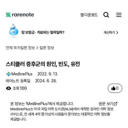
스티클러 증후군의 원인, 빈도, 유전
레
앱 다운로드
어
레
노
어
트
노
암 보험금 ∙ 치료비
는 얼마일까?
계산하기
트
전체 희귀질환 정보
질환 정보
스티클러 증후군의 원인, 빈도, 유전
MedlinePlus
2022. 9. 13.
레어노트 등록일
2024. 6. 28.
0
조회
100
본 정보는 ‘
MedlinePlus
’에서 제공합니다.
원문 보기
MedlinePlus는 미국 국립 의학 도서관(NLM)에서 제작한 온라인 의학 정보
서비스로, 전 세계 4억 명 이상의 사람들이 찾아보는 대중적인 의학 정보를
제공합니다.