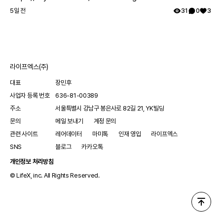
료 경험을 공유해 다른 레어노트 회원들의 귀감이 됩니다. -
5일 전
31
0
3
내가 습득한 희귀질환 정보와 노하우 등을 공유하고, 보다
건강한 커뮤니티를 만드는 데 앞장섭니다. - 내 건강을 꾸준
히 기록하고 체계적으로 관리합니다. 레어메이트에 관해 궁
금한 점이 있다면 무엇이든 댓글로 남겨주세요! 감사합니다.
라이프엑스(주)
대표
장민후
사업자 등록 번호
636-81-00389
주소
서울특별시 강남구 봉은사로 82길 21, YK빌딩
문의
메일 보내기
계정 문의
관련 사이트
레어데이터
마미톡
인재 영입
라이프엑스
SNS
블로그
카카오톡
개인정보 처리방침
© LifeX, inc. All Rights Reserved.