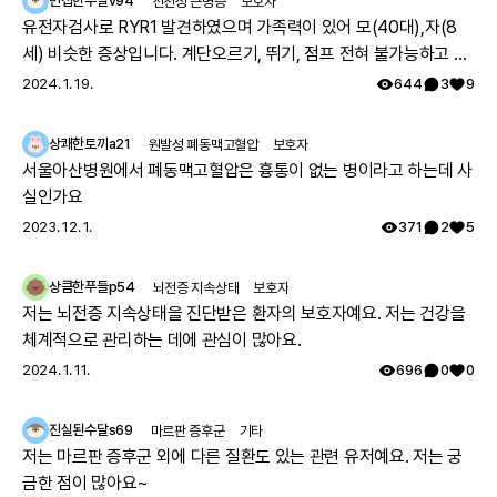
민첩한수달v94
선천성 근병증
보호자
유전자검사로 RYR1 발견하였으며 가족력이 있어 모(40대),자(8
세) 비슷한 증상입니다. 계단오르기, 뛰기, 점프 전혀 불가능하고 전
체적으로 몸의 힘이 부족하지만 위의 불가능한점을 빼고는 힘들지
2024. 1. 19.
644
3
9
만 일상생활 가능합니다. 모의 유아시절인 35년전 서울대병원 진료
를 보았으나 그당시에는 아킬레스건이 짧아서 그런거라고 운동 열
상쾌한토끼a21
원발성 폐동맥고혈압
보호자
심히 하라는 답을 듣고 쭉 지내다가 출산후 첫째아이도 같은 증상으
서울아산병원에서 폐동맥고혈압은 흉통이 없는 병이라고 하는데 사
로 서울대병원 방문하여 근육병의심으로 여러 검사를 하였으나 정
실인가요
확한 이유는 찾지 못했고 국내에는 없는 유형이며 다른나라에도 같
2023. 12. 1.
371
2
5
은 케이스가 있나 알아보기로 하고 주기적으로 외래만 다녔습니다.
그렇게 아이가 7세가 되고 지방병원에서 ryr1 발견하였고 드디어 모
상큼한푸들p54
뇌전증 지속상태
보호자
자 모두 최종진단 받았어요. 이 글 작성후 한달뒤, 오늘 서울대 외래
저는 뇌전증 지속상태을 진단받은 환자의 보호자예요. 저는 건강을
에 가서 말씀드리니 아니라고, 잘못된 검사결과라고 찾고 있는중이
체계적으로 관리하는 데에 관심이 많아요.
니 기다려보자고 하십니다 ㅠㅠ
2024. 1. 11.
696
0
0
진실된수달s69
마르판 증후군
기타
저는 마르판 증후군 외에 다른 질환도 있는 관련 유저예요. 저는 궁
금한 점이 많아요~