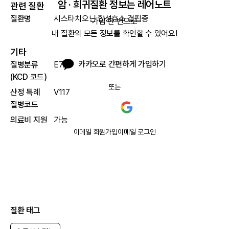
암 · 희귀질환 정보는 레어노트
관련 질환
질환명
시스타치오닌 합성효소 결핍증
가입 한 번으로

내 질환의 모든 정보를 확인할 수 있어요!
기타
카카오로 간편하게 가입하기
질병분류
E72.1
(KCD 코드)
또는
산정 특례
V117
질병코드
의료비 지원
가능
이메일 회원가입
이메일 로그인
질환 태그