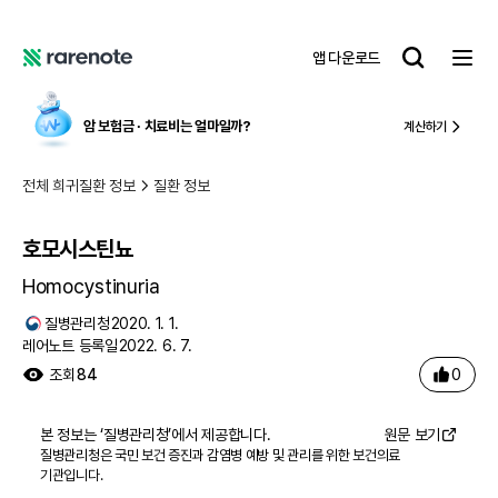
호모시스틴뇨
레
앱 다운로드
어
레
노
어
트
노
암 보험금 ∙ 치료비
는 얼마일까?
계산하기
트
전체 희귀질환 정보
질환 정보
호모시스틴뇨
Homocystinuria
질병관리청
2020. 1. 1.
레어노트 등록일
2022. 6. 7.
0
조회
84
본 정보는 ‘
질병관리청
’에서 제공합니다.
원문 보기
질병관리청은 국민 보건 증진과 감염병 예방 및 관리를 위한 보건의료
기관입니다.