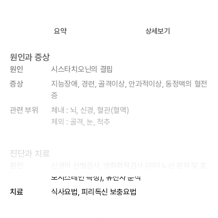
요약
상세보기
원인과 증상
원인
시스타치오닌의 결핍
증상
지능장애, 경련, 골격이상, 안과적이상, 동정맥의 혈전
증
관련 부위
체내 : 뇌, 신경, 혈관(혈액)
체외 : 골격, 눈, 척추
진단과 치료
원인
신생아 선별검사, 생화학적검사 (아미노산 분석 및 호
모시스테인 측정), 유전자 분석
치료
식사요법, 피리독신 보충요법