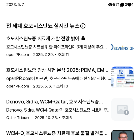
2023. 5. 7.
571
0
1
전 세계 호모시스틴뇨 실시간 뉴스
호모시스틴뇨증 치료제 개발 전망 밝아
호모시스틴뇨증 치료를 위한 파이프라인이 3개 이상의 주요
후보로 유망한 것으로 보입니다.
openPR.com
2025. 7. 29.
조회
11
호모시스틴뇨증 임상 시험 분석 2025: PDMA, EMA,
FDA
openPR.com에 따르면, 호모시스틴뇨증에 대한 임상 시험이
2025년까지 PDMA, EMA, FDA의 분석을 받을 예정입니다.
openPR.com
2025. 5. 6.
조회
10
이 연구는 질병 관리와 치료에 중요한 정보를 제공할 것으로
기대됩니다.
Denovo, Sidra, WCM-Qatar, 호모시스틴뇨증
치료제 후보 물질 탐색 협력
Denovo, Sidra, WCM-Qatar가 호모시스틴뇨증 치료제 후보
물질을 찾기 위해 협력합니다. 이 협력은 카타르에서 진행되며,
Qatar Tribune
2025. 10. 28.
조회
6
희귀 질환인 호모시스틴뇨증의 치료법 개발을 목표로 하고
있습니다.
WCM-Q, 호모시스틴뇨증 치료제 후보 물질 발견을