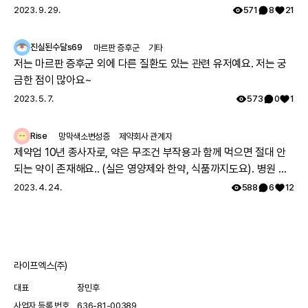
께 따뜻하고 행복한 시간 보내시길 레어노트팀이 기원하겠습니다!
2023. 9. 29.
571
8
21
해피 추석 되세요! 🥳
진실된수달s69
마르판 증후군
기타
저는 마르판 증후군 외에 다른 질환도 있는 관련 유저예요. 저는 궁
금한 점이 많아요~
2023. 5. 7.
573
0
1
Rise
망막색소변성증
제약회사 관계자
제약업 10년 종사자로, 약은 무조건 부작용과 함께 먹으면 절대 안
되는 약이 존재해요.. (실은 영양제와 한약, 식품까지도요). 병원 여
러과를 도시면서 진료과에서 따로따로 치료약을 처방하는데, 의료
2023. 4. 24.
588
6
12
진이 환자분이 먹으시는 모든약에 대한 파악이 안되어서, 잘못 처방
될수도 있어요. 참고 하시면 정말 좋을거 같아요. 그리고 시판약의
안전성을 제약사가 의무적으로(법적으로) 추적해야만 하기 때문에
약의 안전성(부작용, 약끼리 상호작용)에 대한정보는 해당제약사에
라이프엑스(주)
가장많아요~! 제약사 홈페이지에 가시면 정보를 확인하실 수 있고
제약사에 따로 medical informatics (MI) 대응 부서가 있어 전화,
대표
장민후
이메일등으로 물어보실 수 있어요! 또 안전성 데이터를 수집하고 식
사업자 등록 번호
636-81-00389