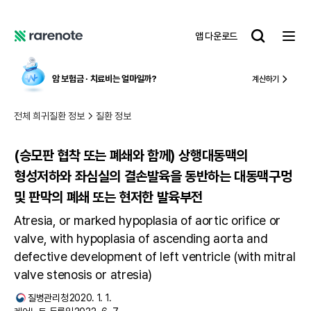
(승모판 협착 또는 폐쇄와 함께) 상행대동맥의 형성저하와 좌심실의 결손발육을 동반하는 대동맥구멍 및 판막의 폐쇄 또는 현저한 발육부전
레
앱 다운로드
어
레
노
어
트
노
암 보험금 ∙ 치료비
는 얼마일까?
계산하기
트
전체 희귀질환 정보
질환 정보
(승모판 협착 또는 폐쇄와 함께) 상행대동맥의
형성저하와 좌심실의 결손발육을 동반하는 대동맥구멍
및 판막의 폐쇄 또는 현저한 발육부전
Atresia, or marked hypoplasia of aortic orifice or
valve, with hypoplasia of ascending aorta and
defective development of left ventricle (with mitral
valve stenosis or atresia)
질병관리청
2020. 1. 1.