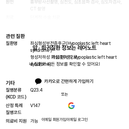
원인
흉부방사선촬영, 심전도, 심초음파 검사, 심도자검사,
CT 촬영
치료
단계적 수술 치료
관련 질환
질환명
좌심형성부전증후군(Hypoplastic left heart
암 · 희귀질환 정보는 레어노트
syndrome )
형성저하성 좌심증후군( Hypoplastic left heart
가입 한 번으로

syndrome)
내 질환의 모든 정보를 확인할 수 있어요!
카카오로 간편하게 가입하기
기타
질병분류
Q23.4
또는
(KCD 코드)
산정 특례
V147
질병코드
이메일 회원가입
이메일 로그인
의료비 지원
가능