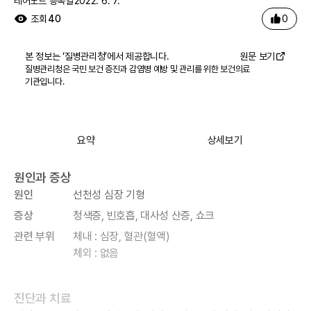
레어노트 등록일
2022. 6. 7.
0
조회
40
본 정보는 ‘
질병관리청
’에서 제공합니다.
원문 보기
질병관리청은 국민 보건 증진과 감염병 예방 및 관리를 위한 보건의료
기관입니다.
요약
상세보기
원인과 증상
원인
선천성 심장 기형
증상
청색증, 빈호흡, 대사성 산증, 쇼크
관련 부위
체내 : 심장, 혈관(혈액)
체외 : 없음
진단과 치료