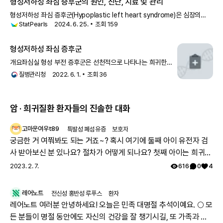
형성저하성 좌심 증후군의 원인, 진단, 치료 및 관리
형성저하성 좌심 증후군(Hypoplastic left heart syndrome)은 심장의
StatPearls
2024. 6. 25.
조회
159
좌측 구조(승모판, 좌심실, 대동맥판, 상행 대동맥,
형성저하성 좌심 증후군
개요좌심실 형성 부전 증후군은 선천적으로 나타나는 희귀한
심장 기형 중 하나입니다.정상적인 심장은 네 개의 방을 가지고
질병관리청
2022. 6. 1.
조회
36
있습니다. 두 개의 심실
암 · 희귀질환 환자들의 진솔한 대화
고마운여우t89
특발성 폐섬유증
보호자
궁금한 거 여쭤봐도 되는 거죠~? 혹시 여기에 둘째 아이 유전자 검
사 받아보신 분 있나요? 절차가 어떻게 되나요? 첫째 아이는 희귀질
환 진단받았고, 당시에 애기 아빠랑 저랑 유전자 검사했는데 돌연변
2023. 2. 7.
616
0
4
이라고 하시더라구요.. 둘째 임신했는데 유전은 안 된다지만 워낙에
걱정스러워서리.. 다들 몇주차에 무슨 검사하셨나요? 도움 좀 주심
레어노트
전신성 홍반성 루푸스
환자
감사하겠습니다.
레어노트 여러분 안녕하세요! 오늘은 민족 대명절 추석이예요. 🌕 모
든 분들이 명절 동안에도 자신의 건강을 잘 챙기시길, 또 가족과 함