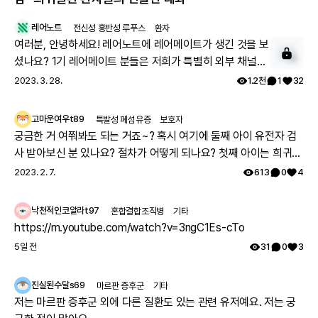
레어노트
전신성 홍반성 루푸스
환자
여러분, 안녕하세요! 레어노트에 레어메이트가 생긴 것을 보
셨나요? 1기 레어메이트 분들은 저희가 특별히 외부 채널에
서 투병기를 상세하게 올려주시는 분들을 모셔 왔는데요. 이
2023. 3. 28.
1.2천
1
32
분들과 함께 활동하실 레어메이트 2기를 모시고자 합니다.
아래 구글 폼을 통해 신청해 주시면, 별도 안내 사항을 보내
고마운여우t89
특발성 폐섬유증
보호자
드리겠습니다. 많은 관심과 참여 부탁드립니다. ➡️ 레어메이
궁금한 거 여쭤봐도 되는 거죠~? 혹시 여기에 둘째 아이 유전자 검
트 사전 신청하기:
사 받아보신 분 있나요? 절차가 어떻게 되나요? 첫째 아이는 희귀질
https://forms.gle/o4ETPdsTwgAc38jz8 Q. 레어메이
환 진단받았고, 당시에 애기 아빠랑 저랑 유전자 검사했는데 돌연변
2023. 2. 7.
613
0
4
트가 되면 어떤 혜택이 있을까요? - 내가 쓴 게시글이 맨 위
이라고 하시더라구요.. 둘째 임신했는데 유전은 안 된다지만 워낙에
추천 게시글 영역에 올라가 더 많은 분들이 볼 수 있습니다.
걱정스러워서리.. 다들 몇주차에 무슨 검사하셨나요? 도움 좀 주심
낙천적인코알라t97
혼합결합조직병
기타
- 레어메이트 배지를 부여받아 보다 영향력 있는 회원이 될
감사하겠습니다.
https://m.youtube.com/watch?v=3ngC1Es-cTo
수 있습니다. - 왕성한 활동을 기대하는 마음으로 레어노트
5일 전
31
0
3
굿즈를 드립니다. - 내가 작성한 건강 설문이 다른 환자를 위
한 주요한 통계 자료로 이용됩니다. - 추첨을 통해 내 사연이
레어노트에 소개됩니다. Q. 레어메이트란 무엇이고, 어떤 활
진실된수달s69
마르판 증후군
기타
동을 하게 될까요? - 레어메이트는 레어노트를 대표해 커뮤
저는 마르판 증후군 외에 다른 질환도 있는 관련 유저예요. 저는 궁
니티 생태계를 만들고 활동하는 회원입니다. - 내가 겪은 치