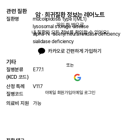
관련 질환
암 · 희귀질환 정보는 레어노트
질환명
mucolipidosis type I(ML1)
가입 한 번으로

lysosomal storage disease
내 질환의 모든 정보를 확인할 수 있어요!
alpha-N -acetyl neuraminidase deficiency
sialidase deficiency
카카오로 간편하게 가입하기
기타
또는
질병분류
E77.1
(KCD 코드)
산정 특례
V117
이메일 회원가입
이메일 로그인
질병코드
의료비 지원
가능