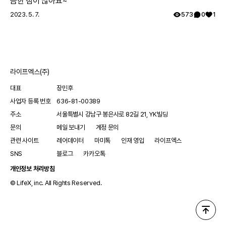
금한 점이 많아요~
료 경험을 공유해 다른 레어노트 회원들의 귀감이 됩니다. -
2023. 5. 7.
573
0
1
내가 습득한 희귀질환 정보와 노하우 등을 공유하고, 보다
건강한 커뮤니티를 만드는 데 앞장섭니다. - 내 건강을 꾸준
히 기록하고 체계적으로 관리합니다. 레어메이트에 관해 궁
금한 점이 있다면 무엇이든 댓글로 남겨주세요! 감사합니다.
라이프엑스(주)
대표
장민후
사업자 등록 번호
636-81-00389
주소
서울특별시 강남구 봉은사로 82길 21, YK빌딩
문의
메일 보내기
계정 문의
관련 사이트
레어데이터
마미톡
인재 영입
라이프엑스
SNS
블로그
카카오톡
개인정보 처리방침
© LifeX, inc. All Rights Reserved.