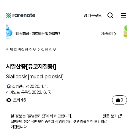
시알산증[뮤코지질증Ⅰ]
레
앱 다운로드
어
레
노
어
트
노
얼마일까?
국내 유일,
중증 질환 맞춤형 보
계산하기
트
전체 희귀질환 정보
질환 정보
시알산증[뮤코지질증Ⅰ]
Sialidosis[mucolipidosisⅠ]
질병관리청
2020. 1. 1.
레어노트 등록일
2022. 6. 7.
0
조회
46
본 정보는 ‘
질병관리청
’에서 제공합니다.
원문 보기
질병관리청은 국민 보건 증진과 감염병 예방 및 관리를 위한 보건의료
기관입니다.