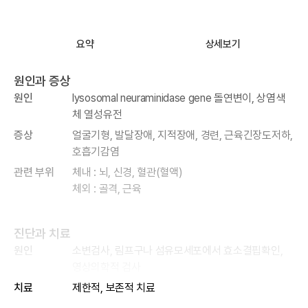
요약
상세보기
원인과 증상
원인
lysosomal neuraminidase gene 돌연변이, 상염색
체 열성유전
증상
얼굴기형, 발달장애, 지적장애, 경련, 근육긴장도저하,
호흡기감염
관련 부위
체내 : 뇌, 신경, 혈관(혈액)
체외 : 골격, 근육
진단과 치료
원인
소변검사, 림프구나 섬유모세포에서 효소결핍확인,
영상의학적 검사
치료
제한적, 보존적 치료