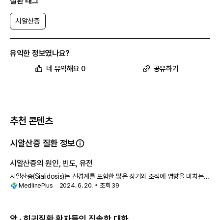
질환 태그
시알산증
유익한 정보였나요?
네 유익해요 0
공유하기
추천 콘텐츠
시알산증 질환 정보
시알산증의 원인, 빈도, 유전
시알산증(Sialidosis)는 신경계를 포함한 많은 장기와 조직에 영향을 미치는
MedlinePlus
2024. 6. 20.
조회
39
심각한 유전 질환입니다. 이 질환은 증상이 나타나는 나이와 특
암 · 희귀질환 환자들의 진솔한 대화