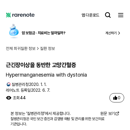
근긴장이상을 동반한 고망간혈증
레
앱 다운로드
어
레
노
어
트
노
암 보험금 ∙ 치료비
는 얼마일까?
계산하기
트
전체 희귀질환 정보
질환 정보
근긴장이상을 동반한 고망간혈증
Hypermanganesemia with dystonia
질병관리청
2020. 1. 1.
레어노트 등록일
2022. 6. 7.
0
조회
44
본 정보는 ‘
질병관리청
’에서 제공합니다.
원문 보기
질병관리청은 국민 보건 증진과 감염병 예방 및 관리를 위한 보건의료
기관입니다.