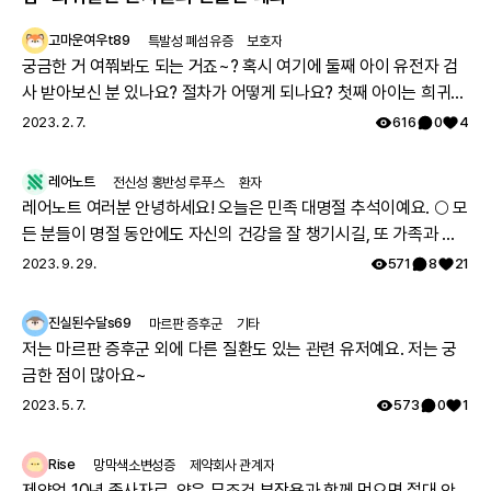
고마운여우t89
특발성 폐섬유증
보호자
궁금한 거 여쭤봐도 되는 거죠~? 혹시 여기에 둘째 아이 유전자 검
사 받아보신 분 있나요? 절차가 어떻게 되나요? 첫째 아이는 희귀질
환 진단받았고, 당시에 애기 아빠랑 저랑 유전자 검사했는데 돌연변
2023. 2. 7.
616
0
4
이라고 하시더라구요.. 둘째 임신했는데 유전은 안 된다지만 워낙에
걱정스러워서리.. 다들 몇주차에 무슨 검사하셨나요? 도움 좀 주심
레어노트
전신성 홍반성 루푸스
환자
감사하겠습니다.
레어노트 여러분 안녕하세요! 오늘은 민족 대명절 추석이예요. 🌕 모
든 분들이 명절 동안에도 자신의 건강을 잘 챙기시길, 또 가족과 함
께 따뜻하고 행복한 시간 보내시길 레어노트팀이 기원하겠습니다!
2023. 9. 29.
571
8
21
해피 추석 되세요! 🥳
진실된수달s69
마르판 증후군
기타
저는 마르판 증후군 외에 다른 질환도 있는 관련 유저예요. 저는 궁
금한 점이 많아요~
2023. 5. 7.
573
0
1
Rise
망막색소변성증
제약회사 관계자
제약업 10년 종사자로, 약은 무조건 부작용과 함께 먹으면 절대 안