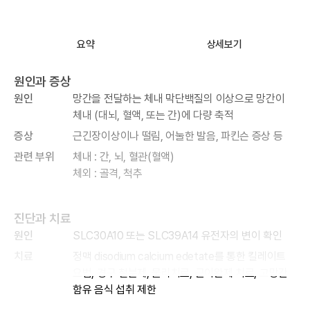
요약
상세보기
원인과 증상
원인
망간을 전달하는 체내 막단백질의 이상으로 망간이
체내 (대뇌, 혈액, 또는 간)에 다량 축적
증상
근긴장이상이나 떨림, 어눌한 발음, 파킨슨 증상 등
관련 부위
체내 : 간, 뇌, 혈관(혈액)
체외 : 골격, 척추
진단과 치료
원인
SLC30A10 또는 SLC39A14 유전자의 변이 확인
치료
정맥 disodium calcium edetate를 통한 킬레이트
요법, 경구 철분제, 물리치료, 근이완제 치료, 고망간
함유 음식 섭취 제한