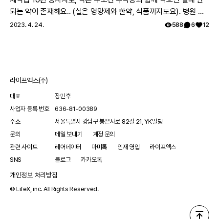
되는 약이 존재해요.. (실은 영양제와 한약, 식품까지도요). 병원 여
러과를 도시면서 진료과에서 따로따로 치료약을 처방하는데, 의료
2023. 4. 24.
588
6
12
진이 환자분이 먹으시는 모든약에 대한 파악이 안되어서, 잘못 처방
될수도 있어요. 참고 하시면 정말 좋을거 같아요. 그리고 시판약의
안전성을 제약사가 의무적으로(법적으로) 추적해야만 하기 때문에
약의 안전성(부작용, 약끼리 상호작용)에 대한정보는 해당제약사에
라이프엑스(주)
가장많아요~! 제약사 홈페이지에 가시면 정보를 확인하실 수 있고
제약사에 따로 medical informatics (MI) 대응 부서가 있어 전화,
대표
장민후
이메일등으로 물어보실 수 있어요! 또 안전성 데이터를 수집하고 식
사업자 등록 번호
636-81-00389
약처에 보고 하는 pharmaco vigiliance (PV) 라는 부서가 있구요.
주소
서울특별시 강남구 봉은사로 82길 21, YK빌딩
약의 상호작용을 고려하지 않고 처방되어 일어나는 부작용이 내가
문의
메일 보내기
계정 문의
아픈 증상이 나타나는 원인일수 있어 말씀드려요.
관련 사이트
레어데이터
마미톡
인재 영입
라이프엑스
SNS
블로그
카카오톡
개인정보 처리방침
© LifeX, inc. All Rights Reserved.