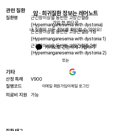
관련 질환
암 · 희귀질환 정보는 레어노트
질환명
근긴장이상을 동반한 고망간혈증
가입 한 번으로

(Hypermanganesemia with dystonia)
내 질환의 모든 정보를 확인할 수 있어요!
근긴장이상을 동반한 고망간혈증 1형
(Hypermanganesemia with dystonia 1)
근긴장이상을 동반한 고망간혈증 2형
카카오로 간편하게 가입하기
(Hypermanganesemia with dystonia 2)
또는
기타
산정 특례
V900
질병코드
이메일 회원가입
이메일 로그인
의료비 지원
가능
질환 태그