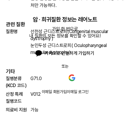
처만 가능하다.
암 · 희귀질환 정보는 레어노트
관련 질환
가입 한 번으로

질환명
선천성 근디스트로피(Congenital muscular
내 질환의 모든 정보를 확인할 수 있어요!
dystrophy )
눈인두성 근디스트로피( Oculopharyngeal
muscular dystrophy)
카카오로 간편하게 가입하기
또는
기타
질병분류
G71.0
(KCD 코드)
이메일 회원가입
이메일 로그인
산정 특례
V012
질병코드
의료비 지원
가능