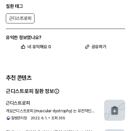
질환 태그
근디스트로피
유익한 정보였나요?
네 유익해요 0
공유하기
추천 콘텐츠
근디스트로피 질환 정보
근디스트로피
개요근디스트로피 (muscular dystrophy) 는 유전적인
요인으로, 진행성 근쇠약을 보이고, 근육병리에서 근섬유의 괴사
질병관리청
2022. 6. 1.
조회
355
및 재생을 특징