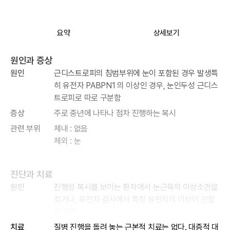
요약
상세보기
원인과 증상
원인
근디스트로피의 침범부위에 눈이 포함된 경우 발생특
히 유전자 PABPN1 의 이상인 경우, 눈인두성 근디스
트로피로 따로 구분함
증상
주로 중년에 나타나 점차 진행하는 복시
관련 부위
체내 : 없음
체외 : 눈
진단과 치료
원인
진행성 복시를 보이는 환자에서 눈근육의 이상소견을
찾거나, 유전자 검사에서 특정 유전자의 이상이 관찰
된 경우
치료
질병 진행을 돌려 놓는 근본적 치료는 없다. 대증적 대