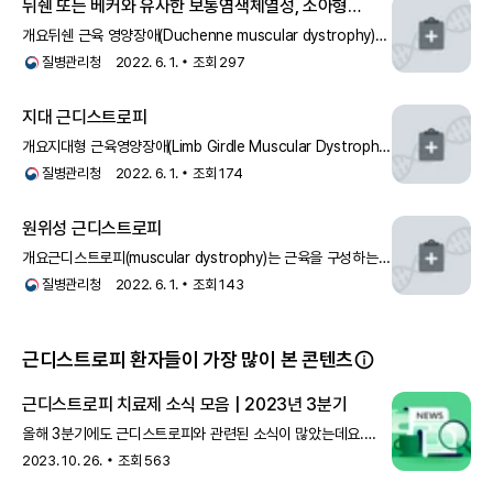
뒤쉔 또는 베커와 유사한 보통염색체열성, 소아형
근디스트로피
개요뒤쉔 근육 영양장애(Duchenne muscular dystrophy)는
희귀 유전성 골격근 퇴행성 질환으로 전 세계적으로 출생 남자
질병관리청
2022. 6. 1.
조회
297
아동
지대 근디스트로피
개요지대형 근육영양장애(Limb Girdle Muscular Dystrophy;
LGMD)는 엉덩이 근육과 어깨 부분의 근육이 점진적으로
질병관리청
2022. 6. 1.
조회
174
약해지
원위성 근디스트로피
개요근디스트로피(muscular dystrophy)는 근육을 구성하는
단백질 결핍으로 인하여 골격근의 위약과 근세포나 조직의
질병관리청
2022. 6. 1.
조회
143
괴사를 특징으로 하
근디스트로피 환자들이 가장 많이 본 콘텐츠
근디스트로피 치료제 소식 모음 | 2023년 3분기
올해 3분기에도 근디스트로피와 관련된 소식이 많았는데요.
지나간 소식을 더 편하게 확인하실 수 있도록 치료제 소식만
2023. 10. 26.
조회
563
모아 정리해 보았어요.*이 소