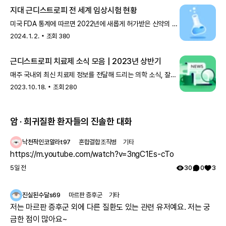
지대 근디스트로피 전 세계 임상시험 현황
미국 FDA 통계에 따르면 2022년에 새롭게 허가받은 신약의 약
20%가 희귀질환 치료제라고 해요. 전 세계에서 진행되고 있는
2024. 1. 2.
조회
380
수많은 임상시
근디스트로피 치료제 소식 모음 | 2023년 상반기
매주 국내외 최신 치료제 정보를 전달해 드리는 의학 소식, 잘
받아 보고 계신가요? 지나간 소식을 더 편하게 보실 수 있도록
2023. 10. 18.
조회
280
그동안 발행된 의학
암 · 희귀질환 환자들의 진솔한 대화
낙천적인코알라t97
혼합결합조직병
기타
https://m.youtube.com/watch?v=3ngC1Es-cTo
5일 전
30
0
3
진실된수달s69
마르판 증후군
기타
저는 마르판 증후군 외에 다른 질환도 있는 관련 유저예요. 저는 궁
금한 점이 많아요~