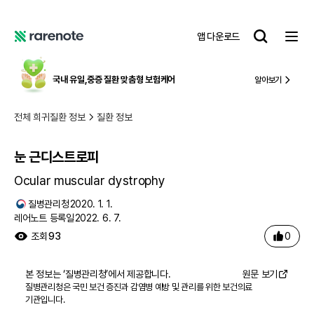
눈 근디스트로피
레
앱 다운로드
어
레
노
어
트
노
국내 유일,
중증 질환 맞춤형 보험케어
알아보기
트
전체 희귀질환 정보
질환 정보
눈 근디스트로피
Ocular muscular dystrophy
질병관리청
2020. 1. 1.
레어노트 등록일
2022. 6. 7.
0
조회
93
본 정보는 ‘
질병관리청
’에서 제공합니다.
원문 보기
질병관리청은 국민 보건 증진과 감염병 예방 및 관리를 위한 보건의료
기관입니다.