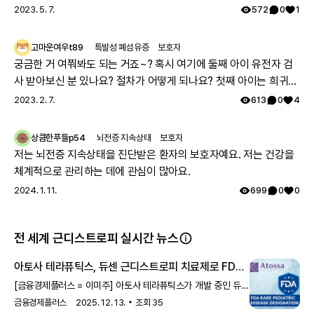
2023. 5. 7.
572
0
1
고마운여우t89
특발성 폐섬유증
보호자
궁금한 거 여쭤봐도 되는 거죠~? 혹시 여기에 둘째 아이 유전자 검
사 받아보신 분 있나요? 절차가 어떻게 되나요? 첫째 아이는 희귀질
환 진단받았고, 당시에 애기 아빠랑 저랑 유전자 검사했는데 돌연변
2023. 2. 7.
613
0
4
이라고 하시더라구요.. 둘째 임신했는데 유전은 안 된다지만 워낙에
걱정스러워서리.. 다들 몇주차에 무슨 검사하셨나요? 도움 좀 주심
상큼한푸들p54
뇌전증 지속상태
보호자
감사하겠습니다.
저는 뇌전증 지속상태을 진단받은 환자의 보호자예요. 저는 건강을
체계적으로 관리하는 데에 관심이 많아요.
2024. 1. 11.
699
0
0
전 세계 근디스트로피 실시간 뉴스
아토사 테라퓨틱스, 듀센 근디스트로피 치료제로 FDA
희귀 소아 질환 지위 획득 - 금융경제플러스
[금융경제플러스 = 이미주] 아토사 테라퓨틱스가 개발 중인 듀센
근디스트로피(DMD) 치료제 (Z)-엔독시펜이 미국 FDA로부터
금융경제플러스
2025. 12. 13.
조회
35
희귀 소아 질환(Rare Pedi