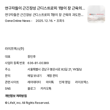
연구자들이 근긴장성 근디스트로피 1형이 장 근육의
과도한 수축을 유발하는 방법을 규명
연구자들은 근긴장성 근디스트로피 1형이 장 근육의 과도한
수축을 유발하는 메커니즘을 밝혀냈습니다. 이 발견은 질병의
GeneOnline News -
2025. 12. 16.
조회
5
이해와 치료에 중요한 단서를 제공할 수 있습니다.
라이프엑스(주)
대표
장민후
사업자 등록 번호
636-81-00389
주소
서울특별시 강남구 봉은사로 82길 21, YK빌딩
문의
메일 보내기
계정 문의
관련 사이트
레어데이터
마미톡
인재 영입
라이프엑스
SNS
블로그
카카오톡
개인정보 처리방침
© LifeX, inc. All Rights Reserved.