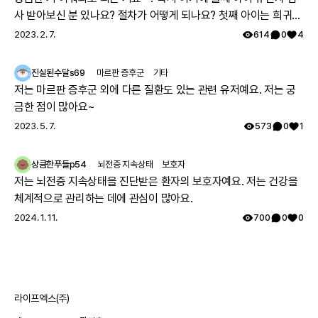
사 받아보신 분 있나요? 절차가 어떻게 되나요? 첫째 아이는 희귀질
환 진단받았고, 당시에 애기 아빠랑 저랑 유전자 검사했는데 돌연변
2023. 2. 7.
614
0
4
이라고 하시더라구요.. 둘째 임신했는데 유전은 안 된다지만 워낙에
걱정스러워서리.. 다들 몇주차에 무슨 검사하셨나요? 도움 좀 주심
진실된수달s69
마르판 증후군
기타
감사하겠습니다.
저는 마르판 증후군 외에 다른 질환도 있는 관련 유저예요. 저는 궁
금한 점이 많아요~
2023. 5. 7.
573
0
1
상큼한푸들p54
뇌전증 지속상태
보호자
저는 뇌전증 지속상태을 진단받은 환자의 보호자예요. 저는 건강을
체계적으로 관리하는 데에 관심이 많아요.
2024. 1. 11.
700
0
0
라이프엑스(주)