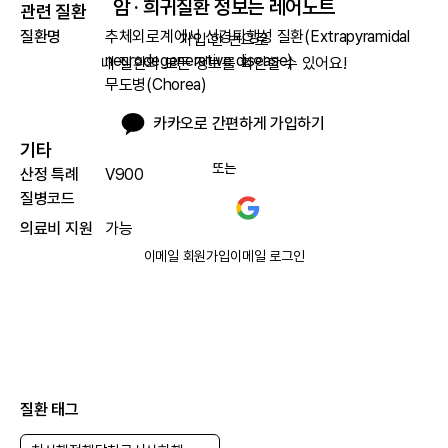
암 · 희귀질환 정보는 레어노트
관련 질환
질환명
추체외로계에서 신경퇴행성 질환(Extrapyramidal
가입 한 번으로

neurodegenerative disease)
내 질환의 모든 정보를 확인할 수 있어요!
무도병(Chorea)
카카오로 간편하게 가입하기
기타
또는
산정 특례
V900
질병코드
의료비 지원
가능
이메일 회원가입
이메일 로그인
질환 태그