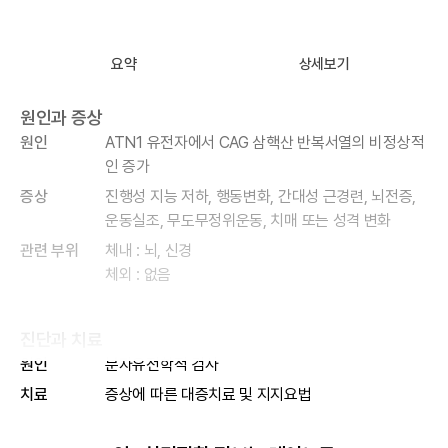
요약
상세보기
원인과 증상
원인
ATN1 유전자에서 CAG 삼핵산 반복서열의 비정상적
인 증가
증상
진행성 지능 저하, 행동변화, 간대성 근경련, 뇌전증,
운동실조, 무도무정위운동, 치매 또는 성격 변화
관련 부위
체내 : 뇌, 신경
체외 : 없음
진단과 치료
원인
분자유전학적 검사
치료
증상에 따른 대증치료 및 지지요법