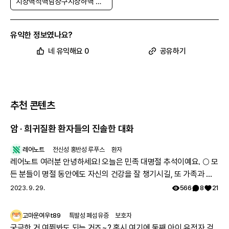
치상핵적핵담창구시상하핵 위축증
유익한 정보였나요?
네 유익해요 0
공유하기
추천 콘텐츠
암 · 희귀질환 환자들의 진솔한 대화
레어노트
전신성 홍반성 루푸스
환자
레어노트 여러분 안녕하세요! 오늘은 민족 대명절 추석이예요. 🌕 모
든 분들이 명절 동안에도 자신의 건강을 잘 챙기시길, 또 가족과 함
께 따뜻하고 행복한 시간 보내시길 레어노트팀이 기원하겠습니다!
2023. 9. 29.
566
8
21
해피 추석 되세요! 🥳
고마운여우t89
특발성 폐섬유증
보호자
궁금한 거 여쭤봐도 되는 거죠~? 혹시 여기에 둘째 아이 유전자 검