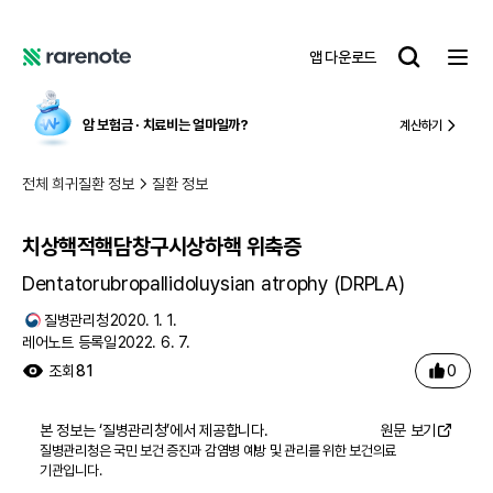
치상핵적핵담창구시상하핵 위축증
레
앱 다운로드
어
레
노
어
트
노
암 보험금 ∙ 치료비
는 얼마일까?
계산하기
트
전체 희귀질환 정보
질환 정보
치상핵적핵담창구시상하핵 위축증
Dentatorubropallidoluysian atrophy (DRPLA)
질병관리청
2020. 1. 1.
레어노트 등록일
2022. 6. 7.
0
조회
81
본 정보는 ‘
질병관리청
’에서 제공합니다.
원문 보기
질병관리청은 국민 보건 증진과 감염병 예방 및 관리를 위한 보건의료
기관입니다.