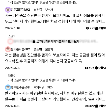
아직 댓글이 없어요. 앱에서 댓글을 작성하고 소통해 보세요.
밝은고양이b92
뇌전증
보호자
저는 뇌전증을 진단받은 환자의 보호자예요. 내 질환 정보를 함께 나
누고 싶어서 가입했어요! 병원 치료 경험에 대해 이야기할 분 찾아요
🏥
2024. 1. 16.
271
1
0
댓글
1
많이 힘드셨겠네요. 전 뇌전증이 다시 재발해서 병원다니구있구요. 6개월치약을 타서 먹구있어요
로그인/회원가입하고 댓글 모두 보기
올바른사슴d82
윌슨병
보호자
저는 윌슨병을 진단받은 환자의 보호자예요. 저는 궁금한 점이 많아
요~ 확진 후 지금까지 어떻게 지내는지 궁금해요 🔍
2024. 3. 3.
506
0
3
댓글
0
아직 댓글이 없어요. 앱에서 댓글을 작성하고 소통해 보세요.
행복한수달s68
루게릭병
환자
반가워요~ 저는 희귀질환 환자예요. 저처럼 희귀질환을 앓고 계신
환우들과 서로 응원하고 싶어서 가입했어요. 건강 관리, 셀프 케어
팁 많은 분 찾아요 🩹
2024. 6. 8.
322
1
2