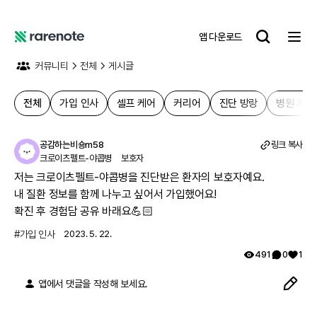
앱 다운로드
레
어
커뮤니티
전체
게시글
노
트
전체
가입 인사
셀프 케어
커리어
진단 방랑
병원 치료
공감하는비숑m58
링크 복사
크로이츠펠트-야콥병
보호자
저는 크로이츠펠트-야콥병을 진단받은 환자의 보호자예요.

내 질환 정보를 함께 나누고 싶어서 가입했어요!

확진 후 경험담 공유 바래요💪🏻
#
가입 인사
2023. 5. 22.
491
0
1
앱에서 댓글을 작성해 보세요.