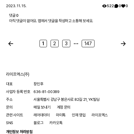
2023. 11. 15.
522
0
0
댓글
0
아직 댓글이 없어요. 앱에서 댓글을 작성하고 소통해 보세요.
1
2
3
147
라이프엑스(주)
대표
장민후
사업자 등록 번호
636-81-00389
주소
서울특별시 강남구 봉은사로 82길 21, YK빌딩
문의
메일 보내기
계정 문의
관련 사이트
레어데이터
마미톡
인재 영입
라이프엑스
SNS
블로그
카카오톡
개인정보 처리방침