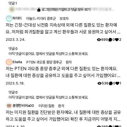
댓글
1
저희 어머니께서 작년 7월에 대구 영남대학교병원에서 루게릭 진단을 받으시고 현재는 요양병원에서 콧줄로 식사하시고 와상 중이십니다. 힘내시고 얼른 좋은 약이 나오길 기도합니다
로그인/회원가입하고 댓글 모두 보기
하이미
아놀드-키아리 증후군
보호자
저는 긴장-간대성 뇌전증 지속상태 외에 다른 질환도 있는 환자예
요. 저처럼 희귀질환을 앓고 계신 환우들과 서로 응원하고 싶어서 가
입했어요. 🏥 병원 치료에 대해 이야기하실 분~!
2023. 3. 24.
699
0
2
댓글
0
아직 댓글이 없어요. 앱에서 댓글을 작성하고 소통해 보세요.
Stella
PTEN 과오종 종양 증후군
환자
저는 PTEN 과오종 종양 증후군 외에 다른 질환도 있는 환자예요.
내 질환에 대한 증상을 공유하고 도움을 주고 싶어서 가입했어요! 확
진 후 경험담 공유 바래요💪🏻
2023. 5. 18.
536
0
1
댓글
0
아직 댓글이 없어요. 앱에서 댓글을 작성하고 소통해 보세요.
총명한비버a00
미지원 질환
환자
저는 미지원 질환을 진단받은 환자예요. 내 질환에 대한 증상을 공유
하고 도움을 주고 싶어서 가입했어요! 확진 후 지금까지 어떻게 지내
는지 궁금해요 🔍
2024. 4. 30.
388
0
0