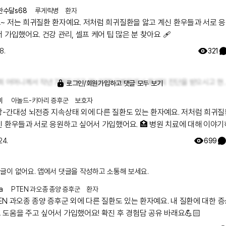
한수달s68
루게릭병
환자
~ 저는 희귀질환 환자예요. 저처럼 희귀질환을 앓고 계신 환우들과 서로 
 가입했어요. 건강 관리, 셀프 케어 팁 많은 분 찾아요 🩹
8.
321
저희 어머니께서 작년 7월에 대구 영남대학교병원에서 루게릭 진단을 받으시고 현재는 
로그인/회원가입하고 댓글 모두 보기
미
아놀드-키아리 증후군
보호자
장-간대성 뇌전증 지속상태 외에 다른 질환도 있는 환자예요. 저처럼 희귀
신 환우들과 서로 응원하고 싶어서 가입했어요. 🏥 병원 치료에 대해 이야
24.
699
글이 없어요. 앱에서 댓글을 작성하고 소통해 보세요.
a
PTEN 과오종 종양 증후군
환자
EN 과오종 종양 증후군 외에 다른 질환도 있는 환자예요. 내 질환에 대한 
 도움을 주고 싶어서 가입했어요! 확진 후 경험담 공유 바래요💪🏻