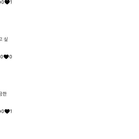
0
1
고 싶
0
0
금한
0
1