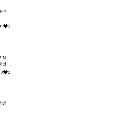
응원하
1
2
요양병원에서 콧줄로 식사하시고 와상 중이십니다. 힘내시고 얼른 좋은 약이 나오길 기도합니다
질환을
기하실
0
2
증상을