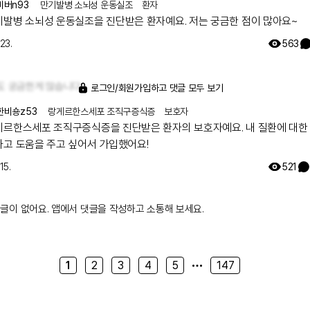
비버n93
만기발병 소뇌성 운동실조
환자
기발병 소뇌성 운동실조을 진단받은 환자예요. 저는 궁금한 점이 많아요~
 23.
563
도 궁금한게 많습니다~
로그인/회원가입하고 댓글 모두 보기
한비숑z53
랑게르한스세포 조직구증식증
보호자
게르한스세포 조직구증식증을 진단받은 환자의 보호자예요. 내 질환에 대한
하고 도움을 주고 싶어서 가입했어요!
15.
521
글이 없어요. 앱에서 댓글을 작성하고 소통해 보세요.
1
2
3
4
5
147