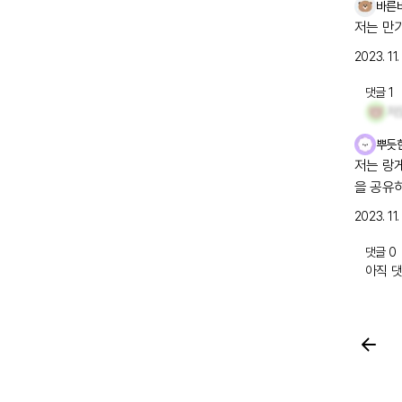
바른
저는 만
2023. 11.
댓글
1
저
뿌듯
저는 랑
을 공유
2023. 11. 
댓글
0
아직 댓