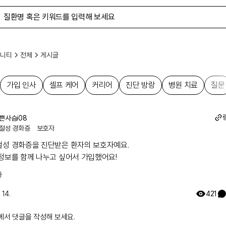
니티
전체
게시글
가입 인사
셀프 케어
커리어
진단 방랑
병원 치료
질문
쁜사슴i08
절성 경화증
보호자
가입 인사
셀프 케어
커리어
진단 방랑
병원 치료
질문
절성 경화증을 진단받은 환자의 보호자예요.

 정보를 함께 나누고 싶어서 가입했어요!
사
 14.
421
에서 댓글을 작성해 보세요.