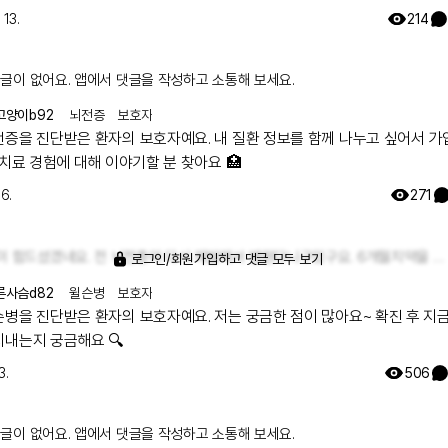
 13.
214
글이 없어요. 앱에서 댓글을 작성하고 소통해 보세요.
고양이b92
뇌전증
보호자
전증을 진단받은 환자의 보호자예요. 내 질환 정보를 함께 나누고 싶어서 
 치료 경험에 대해 이야기할 분 찾아요 🏥
16.
271
많이 힘드셨겠네요. 전 뇌전증이 다시 재발해서 병원다니구있구요. 6개월치약을 타서 먹구있어요
로그인/회원가입하고 댓글 모두 보기
른사슴d82
윌슨병
보호자
병을 진단받은 환자의 보호자예요. 저는 궁금한 점이 많아요~ 확진 후 지금까지
지내는지 궁금해요 🔍
3.
506
글이 없어요. 앱에서 댓글을 작성하고 소통해 보세요.