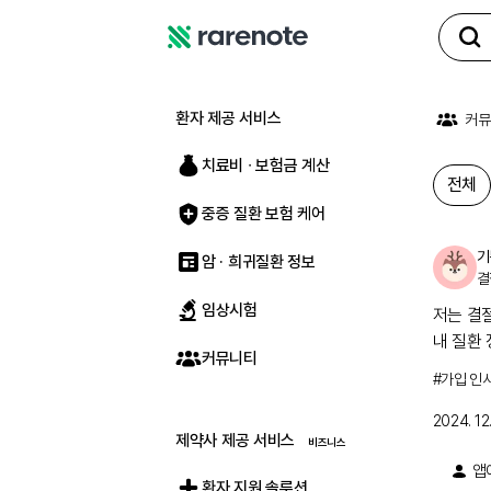
레
어
노
환자 제공 서비스
커뮤
트
치료비 ∙ 보험금 계산
전체
중증 질환 보험 케어
기
암 · 희귀질환 정보
결
임상시험
전체
저는 결
내 질환
커뮤니티
#
가입 인
2024. 12.
제약사 제공 서비스
앱
환자 지원 솔루션