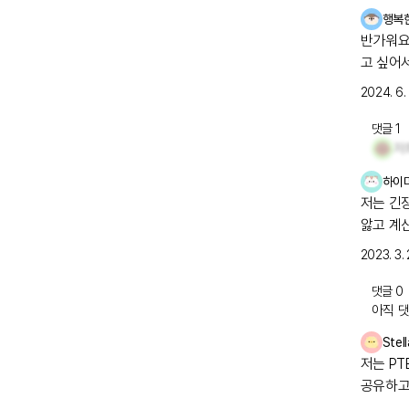
행복
반가워요
고 싶어서
2024. 6. 
댓글
1
하이
저는 긴
앓고 계
분~!
2023. 3. 
댓글
0
아직 댓
Stell
저는 PT
공유하고