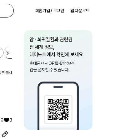
회원가입 / 로그인
앱 다운로드
암 · 희귀질환과 관련된
전 세계 정보,
확진 후
보험·복지
일상
레어노트에서 확인해 보세요
휴대폰으로 QR를 촬영하면
앱을 설치할 수 있습니다.
링크 복사
확진 후
보험·복지
일상
0
3