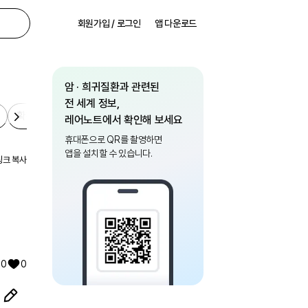
회원가입 / 로그인
앱 다운로드
암 · 희귀질환과 관련된
전 세계 정보,
확진 후
보험·복지
일상
레어노트에서 확인해 보세요
휴대폰으로 QR를 촬영하면
앱을 설치할 수 있습니다.
링크 복사
확진 후
보험·복지
일상
0
0