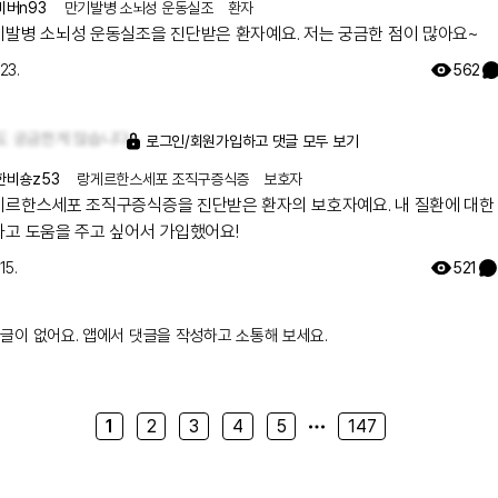
비버n93
만기발병 소뇌성 운동실조
환자
기발병 소뇌성 운동실조을 진단받은 환자예요. 저는 궁금한 점이 많아요~
 23.
562
도 궁금한게 많습니다~
로그인/회원가입하고 댓글 모두 보기
한비숑z53
랑게르한스세포 조직구증식증
보호자
게르한스세포 조직구증식증을 진단받은 환자의 보호자예요. 내 질환에 대한
하고 도움을 주고 싶어서 가입했어요!
15.
521
글이 없어요. 앱에서 댓글을 작성하고 소통해 보세요.
1
2
3
4
5
147