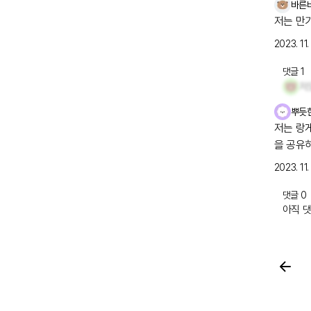
바른
저는 만
2023. 11.
댓글
1
저
뿌듯
저는 랑
을 공유
2023. 11. 
댓글
0
아직 댓