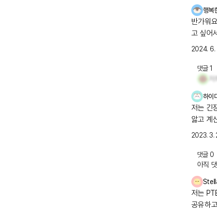
행복
반가워요
고 싶어서
2024. 6. 
댓글
1
하이
저는 긴
앓고 계
분~!
2023. 3. 
댓글
0
아직 댓
Stell
저는 PT
공유하고