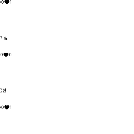
0
1
고 싶
0
0
금한
0
1