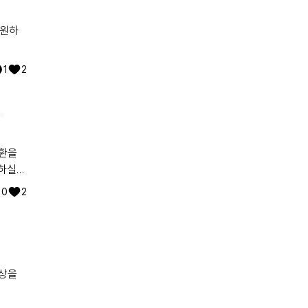
응원하
1
2
요양병원에서 콧줄로 식사하시고 와상 중이십니다. 힘내시고 얼른 좋은 약이 나오길 기도합니다
질환을
기하실
0
2
증상을