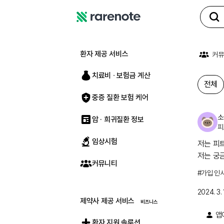
레
어
노
환자 제공 서비스
커뮤
트
치료비 ∙ 보험금 계산
전체
중증 질환 보험 케어
소
암 · 희귀질환 정보
피
임상시험
전체
저는 피
저는 궁
커뮤니티
#
가입 인
2024. 3. 
제약사 제공 서비스
앱
환자 지원 솔루션