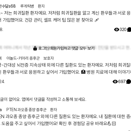
한수달s68
루게릭병
환자
~ 저는 희귀질환 환자예요. 저처럼 희귀질환을 앓고 계신 환우들과 서로 
 가입했어요. 건강 관리, 셀프 케어 팁 많은 분 찾아요 🩹
8.
320
저희 어머니께서 작년 7월에 대구 영남대학교병원에서 루게릭 진단을 받으시고 현재는 
로그인/회원가입하고 댓글 모두 보기
미
아놀드-키아리 증후군
보호자
장-간대성 뇌전증 지속상태 외에 다른 질환도 있는 환자예요. 저처럼 희귀
신 환우들과 서로 응원하고 싶어서 가입했어요. 🏥 병원 치료에 대해 이야
24.
697
글이 없어요. 앱에서 댓글을 작성하고 소통해 보세요.
a
PTEN 과오종 종양 증후군
환자
EN 과오종 종양 증후군 외에 다른 질환도 있는 환자예요. 내 질환에 대한 
 도움을 주고 싶어서 가입했어요! 확진 후 경험담 공유 바래요💪🏻