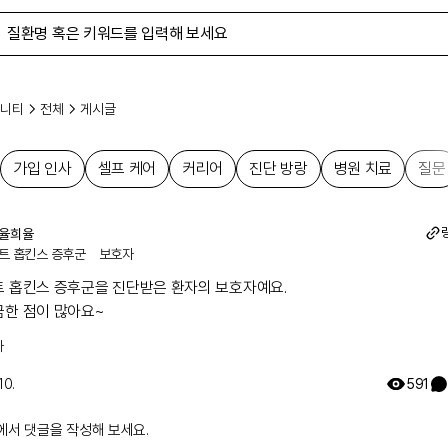
니티
전체
게시글
가입 인사
셀프 케어
커리어
진단 방랑
병원 치료
질문
율희율
트 홉킨스 증후군
보호자
가입 인사
셀프 케어
커리어
진단 방랑
병원 치료
질문
트 홉킨스 증후군을 진단받은 환자의 보호자예요.

금한 점이 많아요~
사
10.
591
에서 댓글을 작성해 보세요.