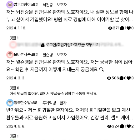
밝은고양이b92
뇌전증
보호자
저는 뇌전증을 진단받은 환자의 보호자예요. 내 질환 정보를 함께 나
누고 싶어서 가입했어요! 병원 치료 경험에 대해 이야기할 분 찾아요
🏥
2024. 1. 16.
271
1
0
댓글
1
많이 힘드셨겠네요. 전 뇌전증이 다시 재발해서 병원다니구있구요. 6개월치약을 타서 먹구있어요
로그인/회원가입하고 댓글 모두 보기
올바른사슴d82
윌슨병
보호자
저는 윌슨병을 진단받은 환자의 보호자예요. 저는 궁금한 점이 많아
요~ 확진 후 지금까지 어떻게 지내는지 궁금해요 🔍
2024. 3. 3.
506
0
3
댓글
0
아직 댓글이 없어요. 앱에서 댓글을 작성하고 소통해 보세요.
행복한수달s68
루게릭병
환자
반가워요~ 저는 희귀질환 환자예요. 저처럼 희귀질환을 앓고 계신
환우들과 서로 응원하고 싶어서 가입했어요. 건강 관리, 셀프 케어
팁 많은 분 찾아요 🩹
2024. 6. 8.
324
1
2
댓글
1