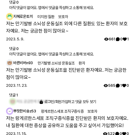
댓글
0
아직 댓글이 없어요. 앱에서 댓글을 작성하고 소통해 보세요.
지혜로운토끼
미지원 질환
보호자
저는 만기발병 소뇌성 운동실조 외에 다른 질환도 있는 환자의 보호
자예요. 저는 궁금한 점이 많아요~
2023. 5. 9.
661
0
1
댓글
0
아직 댓글이 없어요. 앱에서 댓글을 작성하고 소통해 보세요.
바른비버n93
만기발병 소뇌성 운동실조
환자
저는 만기발병 소뇌성 운동실조을 진단받은 환자예요. 저는 궁금한
점이 많아요~
2023. 11. 23.
565
1
0
댓글
1
저도 궁금한게 많습니다~
로그인/회원가입하고 댓글 모두 보기
뿌듯한비숑z53
랑게르한스세포 조직구증식증
보호자
저는 랑게르한스세포 조직구증식증을 진단받은 환자의 보호자예요.
내 질환에 대한 증상을 공유하고 도움을 주고 싶어서 가입했어요!
2023. 11. 15.
522
0
0