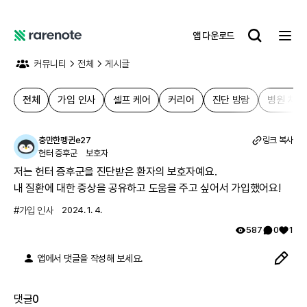
앱 다운로드
레
어
커뮤니티
전체
게시글
노
트
전체
가입 인사
셀프 케어
커리어
진단 방랑
병원 치료
충만한펭귄e27
링크 복사
헌터 증후군
보호자
저는 헌터 증후군을 진단받은 환자의 보호자예요.

내 질환에 대한 증상을 공유하고 도움을 주고 싶어서 가입했어요!
#
가입 인사
2024. 1. 4.
587
0
1
앱에서 댓글을 작성해 보세요.
댓글
0