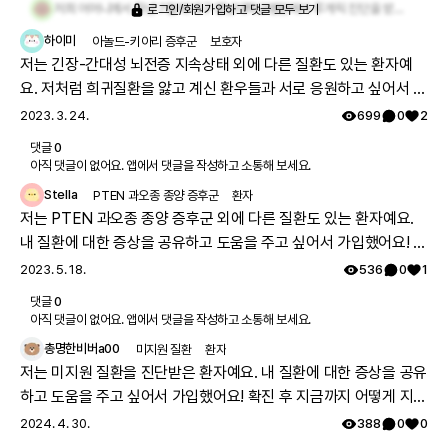
저희 어머니께서 작년 7월에 대구 영남대학교병원에서 루게릭 진단을 받으시고 현재는 요양병원에서 콧줄로 식사하시고 와상 중이십니다. 힘내시고 얼른 좋은 약이 나오길 기도합니다
로그인/회원가입하고 댓글 모두 보기
하이미
아놀드-키아리 증후군
보호자
저는 긴장-간대성 뇌전증 지속상태 외에 다른 질환도 있는 환자예
요. 저처럼 희귀질환을 앓고 계신 환우들과 서로 응원하고 싶어서 가
입했어요. 🏥 병원 치료에 대해 이야기하실 분~!
2023. 3. 24.
699
0
2
댓글
0
아직 댓글이 없어요. 앱에서 댓글을 작성하고 소통해 보세요.
Stella
PTEN 과오종 종양 증후군
환자
저는 PTEN 과오종 종양 증후군 외에 다른 질환도 있는 환자예요.
내 질환에 대한 증상을 공유하고 도움을 주고 싶어서 가입했어요! 확
진 후 경험담 공유 바래요💪🏻
2023. 5. 18.
536
0
1
댓글
0
아직 댓글이 없어요. 앱에서 댓글을 작성하고 소통해 보세요.
총명한비버a00
미지원 질환
환자
저는 미지원 질환을 진단받은 환자예요. 내 질환에 대한 증상을 공유
하고 도움을 주고 싶어서 가입했어요! 확진 후 지금까지 어떻게 지내
는지 궁금해요 🔍
2024. 4. 30.
388
0
0