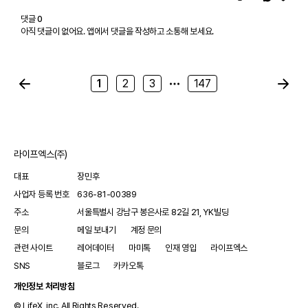
댓글
0
아직 댓글이 없어요. 앱에서 댓글을 작성하고 소통해 보세요.
1
2
3
147
라이프엑스(주)
대표
장민후
사업자 등록 번호
636-81-00389
주소
서울특별시 강남구 봉은사로 82길 21, YK빌딩
문의
메일 보내기
계정 문의
관련 사이트
레어데이터
마미톡
인재 영입
라이프엑스
SNS
블로그
카카오톡
개인정보 처리방침
© LifeX, inc. All Rights Reserved.