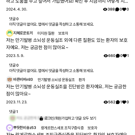
하고 도움을 주고 싶어서 가입했어요! 확진 후 지금까지 어떻게 지내
는지 궁금해요 🔍
2024. 4. 30.
388
0
0
댓글
0
아직 댓글이 없어요. 앱에서 댓글을 작성하고 소통해 보세요.
지혜로운토끼
미지원 질환
보호자
저는 만기발병 소뇌성 운동실조 외에 다른 질환도 있는 환자의 보호
자예요. 저는 궁금한 점이 많아요~
2023. 5. 9.
660
0
1
댓글
0
아직 댓글이 없어요. 앱에서 댓글을 작성하고 소통해 보세요.
바른비버n93
만기발병 소뇌성 운동실조
환자
저는 만기발병 소뇌성 운동실조을 진단받은 환자예요. 저는 궁금한
점이 많아요~
2023. 11. 23.
562
1
0
댓글
1
저도 궁금한게 많습니다~
로그인/회원가입하고 댓글 모두 보기
뿌듯한비숑z53
랑게르한스세포 조직구증식증
보호자
저는 랑게르한스세포 조직구증식증을 진단받은 환자의 보호자예요.