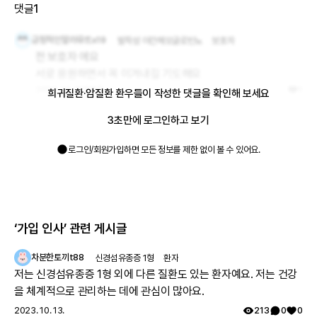
댓글
1
긍정적인말라뮤트x19
발작성 야간헤모글로빈뇨
보호자
전 보호자 에요

서로 응원하면서 꼭 이겨내길 기도해요
2023. 12. 7.
대댓글
1
희귀질환·암질환 환우들이 작성한 댓글을 확인해 보세요
3초만에 로그인하고 보기
로그인/회원가입하면 모든 정보를 제한 없이 볼 수 있어요.
‘가입 인사’
관련 게시글
차분한토끼t88
신경섬유종증 1형
환자
저는 신경섬유종증 1형 외에 다른 질환도 있는 환자예요. 저는 건강
을 체계적으로 관리하는 데에 관심이 많아요.
2023. 10. 13.
213
0
0