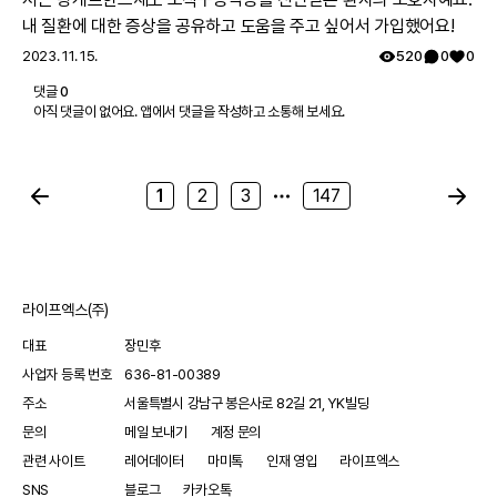
내 질환에 대한 증상을 공유하고 도움을 주고 싶어서 가입했어요!
2023. 11. 15.
520
0
0
댓글
0
아직 댓글이 없어요. 앱에서 댓글을 작성하고 소통해 보세요.
1
2
3
147
라이프엑스(주)
대표
장민후
사업자 등록 번호
636-81-00389
주소
서울특별시 강남구 봉은사로 82길 21, YK빌딩
문의
메일 보내기
계정 문의
관련 사이트
레어데이터
마미톡
인재 영입
라이프엑스
SNS
블로그
카카오톡