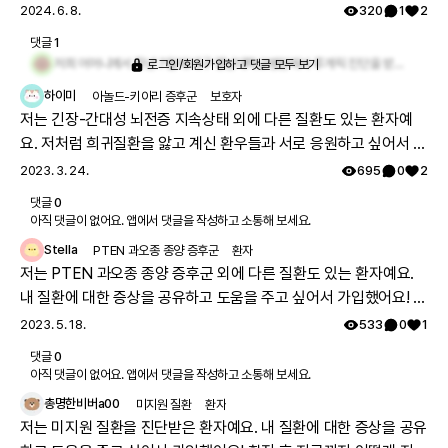
팁 많은 분 찾아요 🩹
2024. 6. 8.
320
1
2
댓글
1
저희 어머니께서 작년 7월에 대구 영남대학교병원에서 루게릭 진단을 받으시고 현재는 요양병원에서 콧줄로 식사하시고 와상 중이십니다. 힘내시고 얼른 좋은 약이 나오길 기도합니다
로그인/회원가입하고 댓글 모두 보기
하이미
아놀드-키아리 증후군
보호자
저는 긴장-간대성 뇌전증 지속상태 외에 다른 질환도 있는 환자예
요. 저처럼 희귀질환을 앓고 계신 환우들과 서로 응원하고 싶어서 가
입했어요. 🏥 병원 치료에 대해 이야기하실 분~!
2023. 3. 24.
695
0
2
댓글
0
아직 댓글이 없어요. 앱에서 댓글을 작성하고 소통해 보세요.
Stella
PTEN 과오종 종양 증후군
환자
저는 PTEN 과오종 종양 증후군 외에 다른 질환도 있는 환자예요.
내 질환에 대한 증상을 공유하고 도움을 주고 싶어서 가입했어요! 확
진 후 경험담 공유 바래요💪🏻
2023. 5. 18.
533
0
1
댓글
0
아직 댓글이 없어요. 앱에서 댓글을 작성하고 소통해 보세요.
총명한비버a00
미지원 질환
환자
저는 미지원 질환을 진단받은 환자예요. 내 질환에 대한 증상을 공유