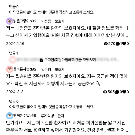
댓글
0
아직 댓글이 없어요. 앱에서 댓글을 작성하고 소통해 보세요.
밝은고양이b92
뇌전증
보호자
저는 뇌전증을 진단받은 환자의 보호자예요. 내 질환 정보를 함께 나
누고 싶어서 가입했어요! 병원 치료 경험에 대해 이야기할 분 찾아요
🏥
2024. 1. 16.
270
1
0
댓글
1
많이 힘드셨겠네요. 전 뇌전증이 다시 재발해서 병원다니구있구요. 6개월치약을 타서 먹구있어요
로그인/회원가입하고 댓글 모두 보기
올바른사슴d82
윌슨병
보호자
저는 윌슨병을 진단받은 환자의 보호자예요. 저는 궁금한 점이 많아
요~ 확진 후 지금까지 어떻게 지내는지 궁금해요 🔍
2024. 3. 3.
505
0
3
댓글
0
아직 댓글이 없어요. 앱에서 댓글을 작성하고 소통해 보세요.
행복한수달s68
루게릭병
환자
반가워요~ 저는 희귀질환 환자예요. 저처럼 희귀질환을 앓고 계신
환우들과 서로 응원하고 싶어서 가입했어요. 건강 관리, 셀프 케어