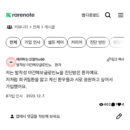
앱 다운로드
레
어
커뮤니티
전체
게시글
노
트
전체
가입 인사
셀프 케어
커리어
진단 방랑
병원 치료
배려하는코알라o66
링크 복사
발작성 야간헤모글로빈뇨
환자
저는 발작성 야간헤모글로빈뇨을 진단받은 환자예요.

저처럼 희귀질환을 앓고 계신 환우들과 서로 응원하고 싶어서 
가입했어요.
#
가입 인사
2023. 12. 7.
462
1
4
앱에서 댓글을 작성해 보세요.