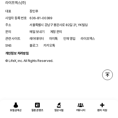
라이프엑스(주)
대표
장민후
사업자 등록 번호
636-81-00389
주소
서울특별시 강남구 봉은사로 82길 21, YK빌딩
문의
메일 보내기
계정 문의
관련 사이트
레어데이터
마미톡
인재 영입
라이프엑스
SNS
블로그
카카오톡
개인정보 처리방침
© LifeX, inc. All Rights Reserved.
보험금계산
질환 콘텐츠
임상시험
커뮤니티
환자 지원