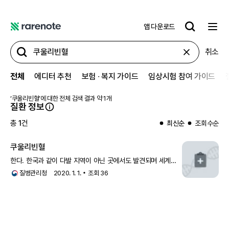
앱 다운로드
레
어
취소
노
트
전체
에디터 추천
보험 ∙ 복지 가이드
임상시험 참여 가이드
‘
쿠울리빈혈
’에 대한 전체 검색 결과 약
1
개
질환 정보
총
1
건
최신순
조회수순
쿠울리빈혈
한다. 한국과 같이 다발 지역이 아닌 곳에서도 발견되며 세계
인구의 이동으로 여러 지역으로 확산되고 있다.
쿠울리빈혈
질병관리청
2020. 1. 1.
조회
36
(Cooley’s anemia)은 2개의 베타 글로빈 유전자 모두
돌연변이나 결실이 있는, 베타지중해빈혈 중