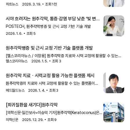
대상에 추가된다. 6400명이 의료비 경감혜택을 볼 수 있
히트뉴스
2026. 3. 19.
조회
1천
시야 흐려지는
원추각막
, 통증·감염 부담 낮춘 ‘빛 변환’
치료 렌즈 나와
POSTECH,
원추각막
병증 및 근시 교정 기반 기술 개발
2026. 1. 6.
조회
5
원추각막
병증 및 근시 교정 기반 기술 플랫폼 개발
[헬스코리아뉴스 / 이창용]
원추각막
증 치료와 시력 교정에 활용할 수 있는
헬스코리아뉴스
2026. 1. 5.
조회
3
플랫폼이 개발됐다. 연세대 세브란스병원 안과 김태임 교수와 POSTE
원추각막
치료ㆍ시력교정 활용 가능한 플랫폼 제시
원추각막
증의 치료와 시력 교정에 활용할 수 있는 플랫폼이
개발됐다. 연세대 세브란스병원 안과 김태임 교수와 POST
메드월드뉴스
2026. 1. 4.
조회
3
[희귀질환을 새기다]
원추각막
[의학신문·일간보사=이승덕 기자]
원추각막
(Keratoconus)은
비염증성 원인으로 각막이 점차적으로 얇아지면서 앞으로
의학신문
2025. 12. 29.
조회
9
돌출돼 원추 모양으로 변하는