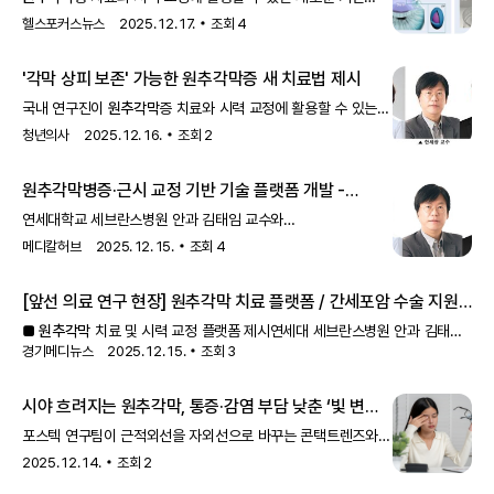
기술 플랫폼이 국내 연구진에 의해 개발됐다.연세대 세브란
헬스포커스뉴스
2025. 12. 17.
조회
4
'각막 상피 보존' 가능한
원추각막
증 새 치료법 제시
국내 연구진이
원추각막
증 치료와 시력 교정에 활용할 수 있는
콘택트 렌즈를 개발해 주목된다.세브란스병원 안과 김태임
청년의사
2025. 12. 16.
조회
2
교수와 포항공
원추각막
병증·근시 교정 기반 기술 플랫폼 개발 -
메디칼허브
연세대학교 세브란스병원 안과 김태임 교수와
POSTECH(포항공과대학교) 신소재공학과 한세광 교수, 부산대
메디칼허브
2025. 12. 15.
조회
4
유기소재시스템공학과 김기수 교수 공동 연구팀이 각막을
[앞선 의료 연구 현장]
원추각막
치료 플랫폼 / 간세포암 수술 지원
AI 모델 / 습성 연령관련 황반변성 유병률 추이
■
원추각막
치료 및 시력 교정 플랫폼 제시연세대 세브란스병원 안과 김태임
경기메디뉴스
2025. 12. 15.
조회
3
교수와 POSTECH(포항공과대학교) 신소재
시야 흐려지는
원추각막
, 통증·감염 부담 낮춘 ‘빛 변환’
치료 렌즈 나와
포스텍 연구팀이 근적외선을 자외선으로 바꾸는 콘택트렌즈와
각막 투과 약물로 각막 상피를 제거하지 않고도
원추각막
을
2025. 12. 14.
조회
2
치료할 수 있는 기술을 개발했다. 게티이미지뱅크 제공 겉보기엔