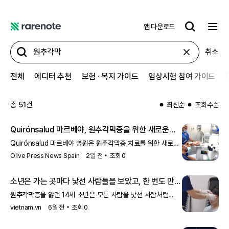
앱 다운로드
레
어
취소
노
트
전체
에디터 추천
보험 ∙ 복지 가이드
임상시험 참여 가이드
총
51
건
최신순
조회수순
Quirónsalud 마르베야,
원추각막
증을 위한 새로운
치료법 도입
Quirónsalud 마르베야 병원은
원추각막
증 치료를 위한 새로운
방법을 도입했습니다. 이 새로운 치료법은 환자들에게 더 나은
Olive Press News Spain
2일 전
조회
0
시력 회복을 제공하고,
소년은 가는 곳마다 낯선 사람들을 보았고, 한 번도 만난
적 없는 누군가로부터 값진 선물을 받았다.
원추각막
증을 앓던 14세 소년은 모든 사람을 낯선 사람처럼
여겼습니다. 뇌사 기증자의 기증과 무료 각막 이식 덕분에
vietnam.vn
6일 전
조회
0