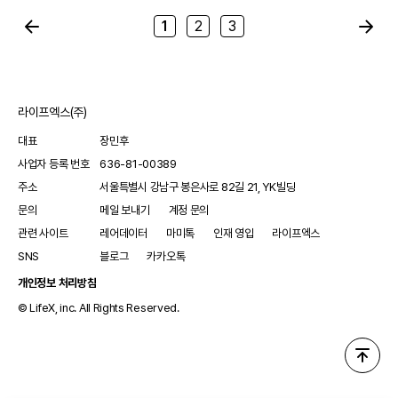
평범한 콘택트렌즈지만 근적외선...
1
2
3
라이프엑스(주)
대표
장민후
사업자 등록 번호
636-81-00389
주소
서울특별시 강남구 봉은사로 82길 21, YK빌딩
문의
메일 보내기
계정 문의
관련 사이트
레어데이터
마미톡
인재 영입
라이프엑스
SNS
블로그
카카오톡
개인정보 처리방침
© LifeX, inc. All Rights Reserved.