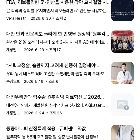
FDA, 리보플라빈 5'-인산을 사용한 각막 교차결합 치료
승인
은 각막의 상피를 유지하면서 리보플라빈 5'-인산을 사용하는
각막 교차결합 치료를 승인했습니다. 이 치료는
원추각막
증
Vera Health
2026. 6. 30.
조회
2
환자들에게 새로운 치료 옵션을 제공할 것으로 기대됩니다.
대만 안과 전문의도 놀라게 한 민병무 원장의 '
원추각막
치료기술'
원장은 21일 오전 11시부터 오후 3시까지 서울 AC 메리어트
호텔에서 한국과 대만의 안과의사들과 함께
원추각막
치료
계룡일보
2026. 6. 28.
조회
17
기술을 주제로 한 학술 교류회를 이끌었다. 교류회에는 대만
22개 안과 그룹으로 구성된 노벨안과체인을
“시력교정술, 습관까지 고려해 신중히 결정해야
원추각막
예방” [Health&] | 중앙일보
우리 동네 베스트 닥터 고일환 수연세안과 원장 각막 두께·모양·
위험 요인 다양 눈 비비면
원추각막
생길 수 있어 시력교정술은
중앙일보
2026. 5. 19.
조회
6
수술, 꼼꼼히 따져야 시력교정술이 국내에 도입된 지 30여 년
대전우리안과 락수술
원추각막
치료혁신...' 2026
Medical Korea' 관심 집중
대전우리안과가 개발한
원추각막
치료 신기술 'LAK(Laser
Asymmetric Keratectomy) 각막 리모델링'이 2026년 서
계룡일보
2026. 3. 24.
조회
26
중증아토피 산정특례 적용...듀피젠트 약값
200만원으로 줄어
원추각막
등 68개 희귀질환 및 중증 난치질환이 산정특례