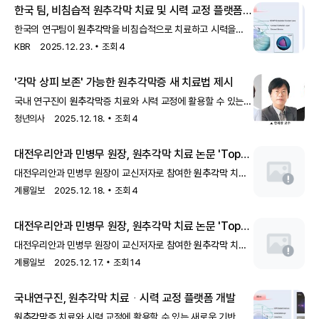
한국 팀, 비침습적
원추각막
치료 및 시력 교정 플랫폼
개발
한국의 연구팀이
원추각막
을 비침습적으로 치료하고 시력을
교정할 수 있는 새로운 플랫폼을 개발했습니다. 이 혁신적인
KBR
2025. 12. 23.
조회
4
접근법은 환자들에
'각막 상피 보존' 가능한
원추각막
증 새 치료법 제시
국내 연구진이
원추각막
증 치료와 시력 교정에 활용할 수 있는
콘택트 렌즈를 개발해 주목된다.세브란스병원 안과 김태임
청년의사
2025. 12. 18.
조회
4
교수와 포항공
대전우리안과 민병무 원장,
원추각막
치료 논문 'Top
Read' 연속 선정
대전우리안과 민병무 원장이 교신저자로 참여한
원추각막
치료
관련 논문이 세계적 권위의 SCI급 국제학술지 『메디신
계룡일보
2025. 12. 18.
조회
4
(Medicine)』 최신호에 게재됐다.이어,
대전우리안과 민병무 원장,
원추각막
치료 논문 'Top
Read' 연속 선정
대전우리안과 민병무 원장이 교신저자로 참여한
원추각막
치료
관련 논문이 세계적 권위의 SCI급 국제학술지 『메디신
계룡일보
2025. 12. 17.
조회
14
(Medicine)』 최신호에 게재됐다.이어,
국내연구진,
원추각막
치료ᆞ시력 교정 플랫폼 개발
원추각막
증 치료와 시력 교정에 활용할 수 있는 새로운 기반