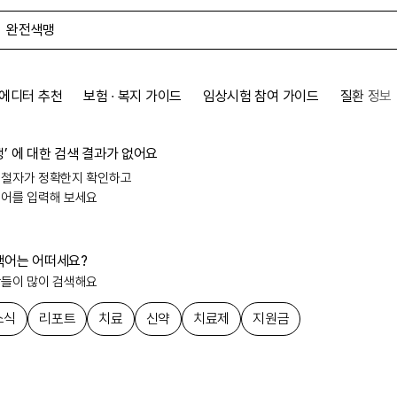
에디터 추천
보험 ∙ 복지 가이드
임상시험 참여 가이드
질환 정보
맹
’ 에 대한
검색 결과가 없어요
 철자가 정확한지 확인하고
색어를 입력해 보세요
색어는 어떠세요?
람들이 많이 검색해요
소식
리포트
치료
신약
치료제
지원금