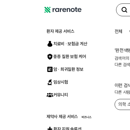
레
어
노
환자 제공 서비스
전체
트
치료비 ∙ 보험금 계산
‘
완전색
중증 질환 보험 케어
검색어의
다른 검
암 · 희귀질환 정보
임상시험
이런 검
다른 사
커뮤니티
의학 
제약사 제공 서비스
환자 지원 솔루션