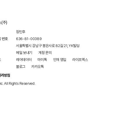
(주)
장민후
록 번호
636-81-00389
서울특별시 강남구 봉은사로 82길 21, YK빌딩
메일 보내기
계정 문의
트
레어데이터
마미톡
인재 영입
라이프엑스
블로그
카카오톡
처리방침
nc. All Rights Reserved.