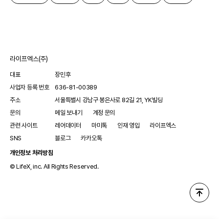
라이프엑스(주)
대표
장민후
사업자 등록 번호
636-81-00389
주소
서울특별시 강남구 봉은사로 82길 21, YK빌딩
문의
메일 보내기
계정 문의
관련 사이트
레어데이터
마미톡
인재 영입
라이프엑스
SNS
블로그
카카오톡
개인정보 처리방침
© LifeX, inc. All Rights Reserved.