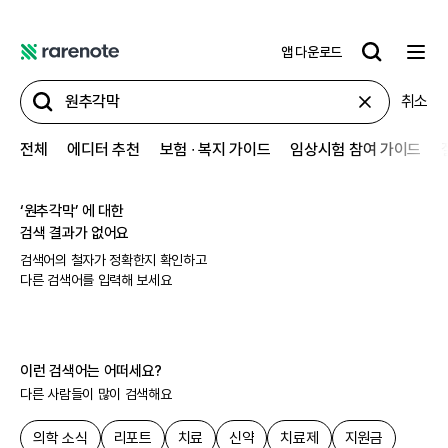
앱 다운로드
레
어
취소
노
트
전체
에디터 추천
보험 ∙ 복지 가이드
임상시험 참여 가이드
‘
원추각막
’ 에 대한
검색 결과가 없어요
검색어의 철자가 정확한지 확인하고
다른 검색어를 입력해 보세요
이런 검색어는 어떠세요?
다른 사람들이 많이 검색해요
의학 소식
리포트
치료
신약
치료제
지원금